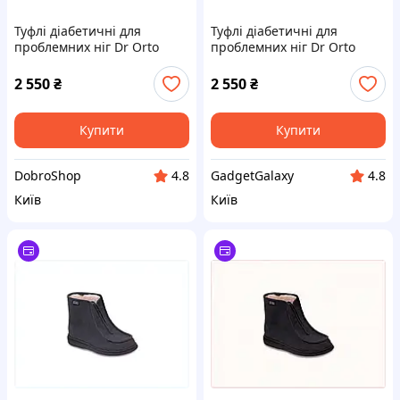
Туфлі діабетичні для
Туфлі діабетичні для
проблемних ніг Dr Orto
проблемних ніг Dr Orto
990M002 Бежевий 46,
990M002 Бежевий 45,
P8K754032
87PP5403H1
2 550
₴
2 550
₴
Купити
Купити
DobroShop
GadgetGalaxy
4.8
4.8
Київ
Київ