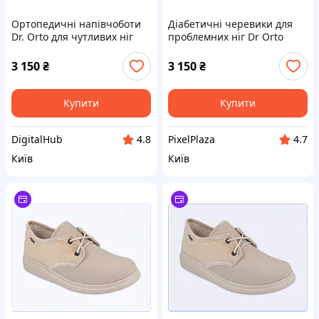
Ортопедичні напівчоботи
Діабетичні черевики для
Dr. Orto для чутливих ніг
проблемних ніг Dr Orto
996M, 8P7A54035M
996M008 Асфальтовий 42
8TCP754035
3 150
₴
3 150
₴
Купити
Купити
DigitalHub
PixelPlaza
4.8
4.7
Київ
Київ