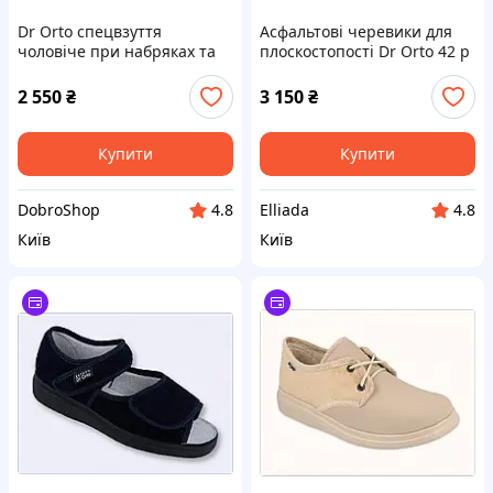
Dr Orto спецвзуття
Асфальтові черевики для
чоловіче при набряках та
плоскостопості Dr Orto 42 р
мозолях 45 B875H403H1
C875P403X5
2 550
₴
3 150
₴
Купити
Купити
DobroShop
Elliada
4.8
4.8
Київ
Київ