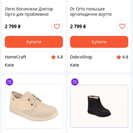
Легкі босоніжки Доктор
Dr Orto польське
Орто для проблемної
ортопедичне взуття
ходьби 45 87540HT33
синього кольору 8H754034E
2 799
₴
2 799
₴
Купити
Купити
HomeCraft
DobroShop
4.8
4.8
Київ
Київ