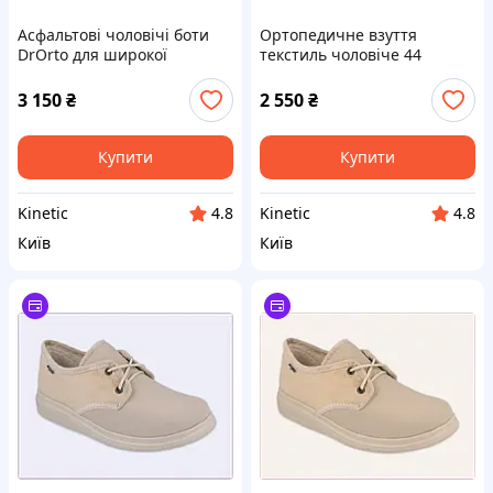
Асфальтові чоловічі боти
Ортопедичне взуття
DrOrto для широкої
текстиль чоловіче 44
повноти 8C754K035
розмір беж 8C75T4030
3 150
₴
2 550
₴
Купити
Купити
Kinetic
Kinetic
4.8
4.8
Київ
Київ