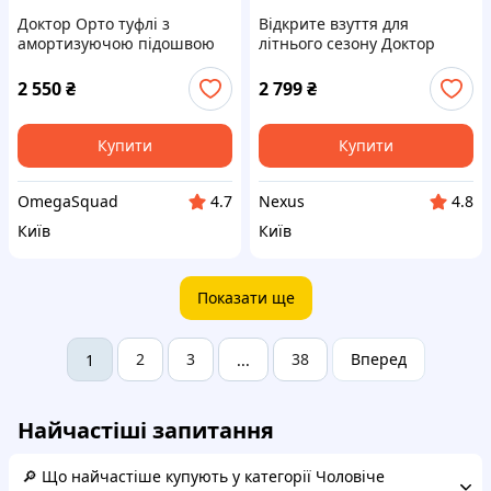
Доктор Орто туфлі з
Відкрите взуття для
амортизуючою підошвою
літнього сезону Доктор
45 розмір беж, 875KK4031
Орто 45, PE87M54033
2 550
₴
2 799
₴
Купити
Купити
OmegaSquad
Nexus
4.7
4.8
Київ
Київ
Показати ще
2
3
38
Вперед
1
...
Найчастіші запитання
🔎 Що найчастіше купують у категорії Чоловіче