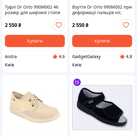
Туфлі Dr Orto 990M002 46
Взуття Dr Orto 990M002 при
розмір для широкої стопи
деформації пальців ніг,
MC8754032
87T540A30
2 550
₴
2 550
₴
Купити
Купити
Aistra
GadgetGalaxy
4.6
4.8
Київ
Київ