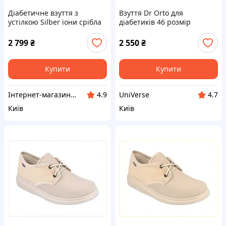
Діабетичне взуття з
Взуття Dr Orto для
устілкою Silber іони срібла
діабетиків 46 розмір
8M7K5B4034
Польща, A8B7540K32
2 799
₴
2 550
₴
Купити
Купити
Інтернет-магазин NeonLemon
UniVerse
4.9
4.7
Київ
Київ