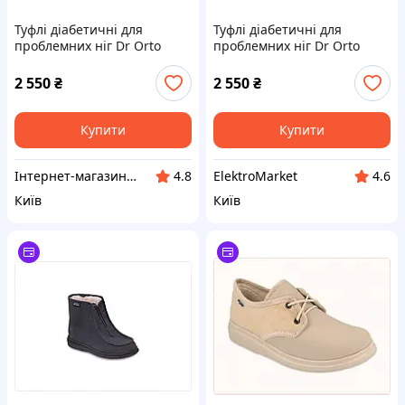
Туфлі діабетичні для
Туфлі діабетичні для
проблемних ніг Dr Orto
проблемних ніг Dr Orto
990M002 Бежевий 43,
990M002 Бежевий 42
87A54MH029
87K5402M8
2 550
₴
2 550
₴
Купити
Купити
Інтернет-магазин enJoy
ElektroMarket
4.8
4.6
Київ
Київ