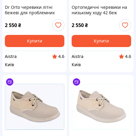
Dr Orto черевики літні
Ортопедичні черевики на
бежеві для проблемних
низькому ходу 42 беж
стоп, 87E5CX4030
87T5BM4028
2 550
₴
2 550
₴
Купити
Купити
Aistra
Aistra
4.6
4.6
Київ
Київ