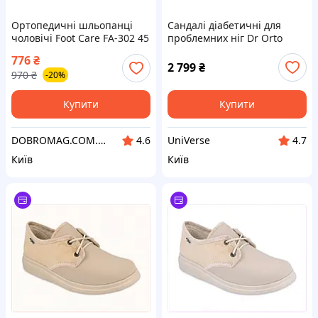
Ортопедичні шльопанці
Сандалі діабетичні для
чоловічі Foot Care FA-302 45
проблемних ніг Dr Orto
Чорний
989M002 45 темно-синій,
776
₴
XB87H54033
2 799
₴
970
₴
-20%
Купити
Купити
DOBROMAG.COM.UA - ДОБРОМАГ
UniVerse
4.6
4.7
Київ
Київ