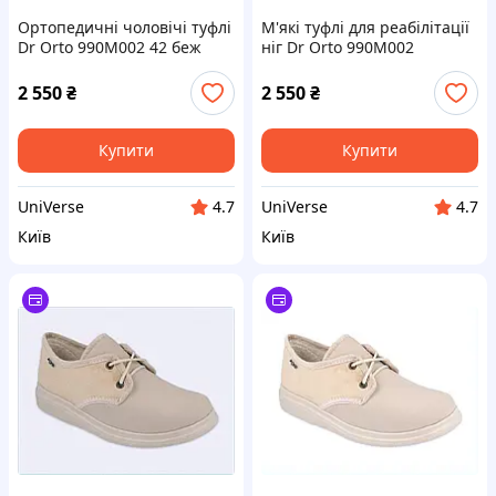
Ортопедичні чоловічі туфлі
М'які туфлі для реабілітації
Dr Orto 990M002 42 беж
ніг Dr Orto 990M002
8B75402H8
875402E9K
2 550
₴
2 550
₴
Купити
Купити
UniVerse
UniVerse
4.7
4.7
Київ
Київ