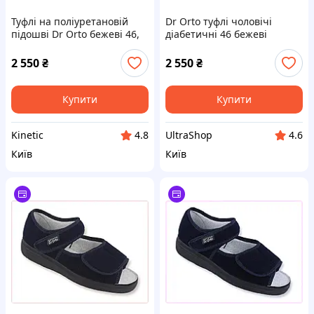
Туфлі на поліуретановій
Dr Orto туфлі чоловічі
підошві Dr Orto бежеві 46,
діабетичні 46 бежеві
8T7540KT32
EM8754032
2 550
₴
2 550
₴
Купити
Купити
Kinetic
UltraShop
4.8
4.6
Київ
Київ