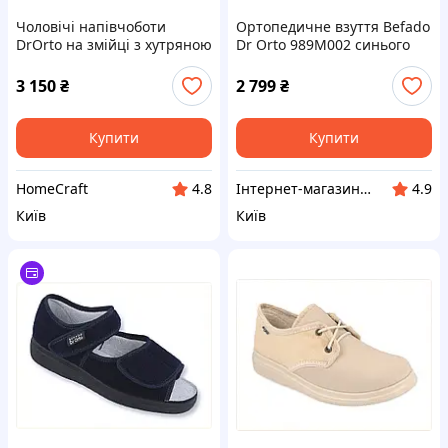
Чоловічі напівчоботи
Ортопедичне взуття Befado
DrOrto на змійці з хутряною
Dr Orto 989M002 синього
підкладкою 875C4H035A
кольору, C87A540K33
3 150
₴
2 799
₴
Купити
Купити
HomeCraft
Інтернет-магазин NeonLemon
4.8
4.9
Київ
Київ