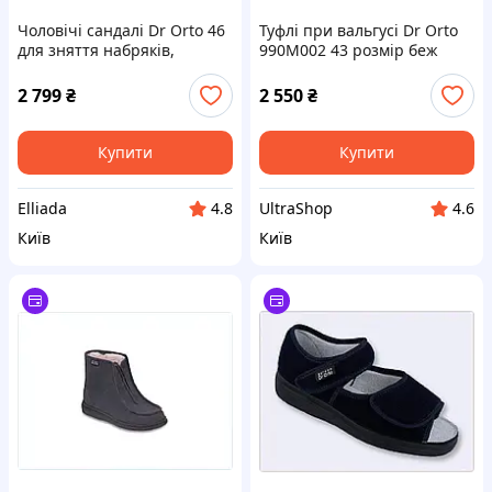
Чоловічі сандалі Dr Orto 46
Туфлі при вальгусі Dr Orto
для зняття набряків,
990M002 43 розмір беж
8B7540K34
87540C2HA9
2 799
₴
2 550
₴
Купити
Купити
Elliada
UltraShop
4.8
4.6
Київ
Київ