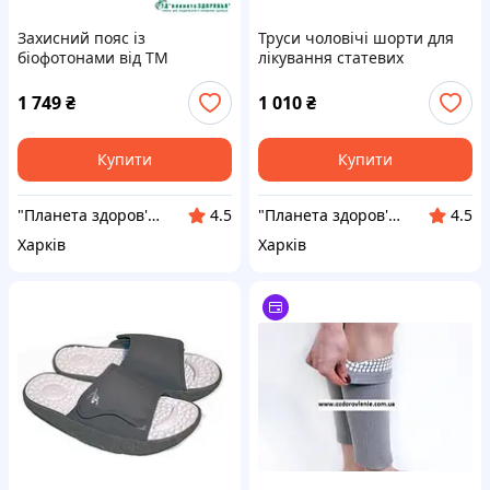
Захисний пояс із
Труси чоловічі шорти для
біофотонами від ТМ
лікування статевих
«ХуаШен», 5XL
захворювань «ХуаШен»
1 749
₴
1 010
₴
Купити
Купити
"Планета здоров'я" інтернет-магазин
"Планета здоров'я" інтернет-магазин
4.5
4.5
Харків
Харків