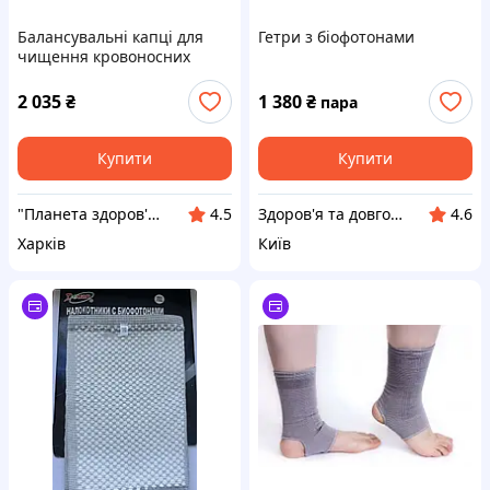
Балансувальні капці для
Гетри з біофотонами
чищення кровоносних
судин ніг "ХуаШен"
2 035
₴
1 380
₴
пара
Купити
Купити
"Планета здоров'я" інтернет-магазин
Здоров'я та довголіття в наших руках !
4.5
4.6
Харків
Київ