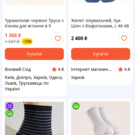
Турмалінові червоні Труси з
Жилет лікувальний, Хуа
Конем для вітання в 9
Шен з біофотонами, L 46-48
періоді Удачу!
1 368
₴
2 400
₴
1 537
₴
-10%
Купити
Купити
Віковий Схід
Інтернет магазин "Emmanuel"
4.8
4.8
Київ, Дніпро, Харків, Одеса,
Харків
Львів, Трускавець по
Україні