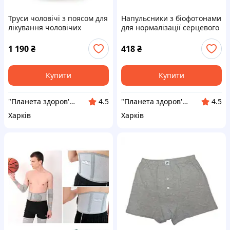
Труси чоловічі з поясом для
Напульсники з біофотонами
лікування чоловічих
для нормалізації серцевого
статевих захворювань
ритму «ХуаШен»
«ХуаШен»
1 190
₴
418
₴
Купити
Купити
"Планета здоров'я" інтернет-магазин
"Планета здоров'я" інтернет-магазин
4.5
4.5
Харків
Харків