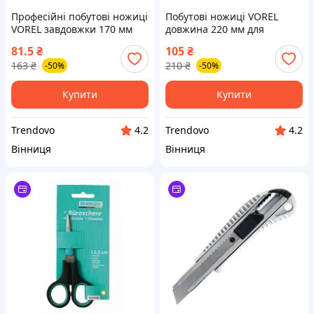
Професійні побутові ножиці
Побутові ножиці VOREL
VOREL завдовжки 170 мм
довжина 220 мм для
для зручності та точності в
домашніх робіт зручні та
81.5
₴
105
₴
роботі
якісні
163
₴
210
₴
-50%
-50%
Купити
Купити
Trendovo
Trendovo
4.2
4.2
Вінниця
Вінниця