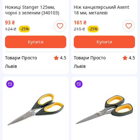
Ножиці Stanger 125мм,
Ніж канцелярський Axent
чорні з зеленим (340103)
18 мм, металеві
направляючі (6902-A)
93
₴
161
₴
124
₴
215
₴
-25%
-25%
Купити
Купити
Товари Просто
Товари Просто
4.5
4.5
Львів
Львів