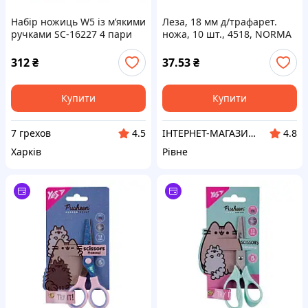
Набір ножиць W5 із м’якими
Леза, 18 мм д/трафарет.
ручками SC-16227 4 пари
ножа, 10 шт., 4518, NORMA
(1/36)
312
₴
37.53
₴
Купити
Купити
7 грехов
ІНТЕРНЕТ-МАГАЗИН "КНОПКА"
4.5
4.8
Харків
Рівне