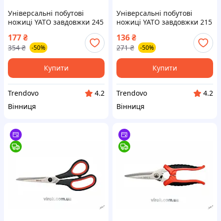
Універсальні побутові
Універсальні побутові
ножиці YATO завдовжки 245
ножиці YATO завдовжки 215
мм для дому та дачі з
мм для дому та творчості зі
177
₴
136
₴
комфортною ручкою
зручною ручкою
354
₴
271
₴
-50%
-50%
Купити
Купити
Trendovo
Trendovo
4.2
4.2
Вінниця
Вінниця