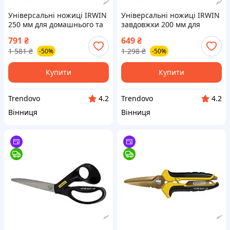
Універсальні ножиці IRWIN
Універсальні ножиці IRWIN
250 мм для домашнього та
завдовжки 200 мм для
професійного
точного та зручного
791
₴
649
₴
використання з надійним
різання в домашніх і
1 581
₴
1 298
₴
-50%
-50%
різом
професійних умовах
Купити
Купити
Trendovo
Trendovo
4.2
4.2
Вінниця
Вінниця