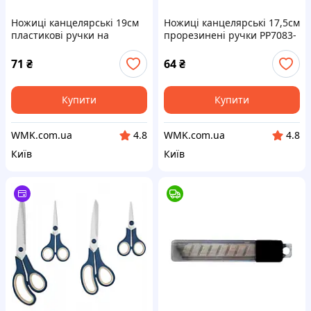
Ножиці канцелярські 19см
Ножиці канцелярські 17,5см
пластикові ручки на
прорезинені ручки PP7083-
блістері 11-49 PP-7090 3-21
C, 2026-3-64
71
₴
64
₴
Купити
Купити
WMK.com.ua
WMK.com.ua
4.8
4.8
Київ
Київ