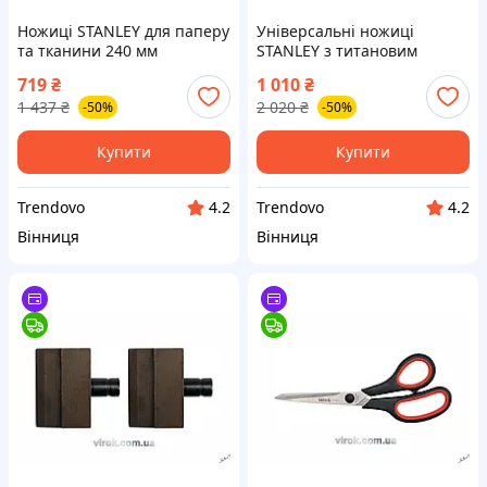
Ножиці STANLEY для паперу
Універсальні ножиці
та тканини 240 мм
STANLEY з титановим
ідеальний інструмент для
покриттям та
719
₴
1 010
₴
точного різання та
ергономічною ручкою з
1 437
₴
2 020
₴
-50%
-50%
творчості
пластику та гуми 200 х 60
мм
Купити
Купити
Trendovo
Trendovo
4.2
4.2
Вінниця
Вінниця