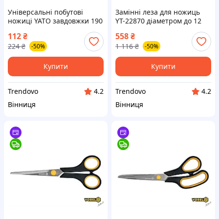
Універсальні побутові
Замінні леза для ножиць
ножиці YATO завдовжки 190
YT-22870 діаметром до 12
мм для дому та
мм у пакованні 2 штуки для
112
₴
558
₴
господарства
точності та зручності
224
₴
1 116
₴
-50%
-50%
Купити
Купити
Trendovo
Trendovo
4.2
4.2
Вінниця
Вінниця