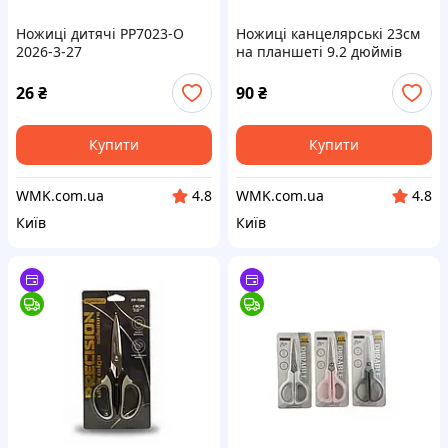
Ножиці дитячі PP7023-O
Ножиці канцелярські 23см
2026-3-27
на планшеті 9.2 дюймів
сатинове покриття PP7084
2026-3-19
26
₴
90
₴
Купити
Купити
WMK.com.ua
WMK.com.ua
4.8
4.8
Київ
Київ