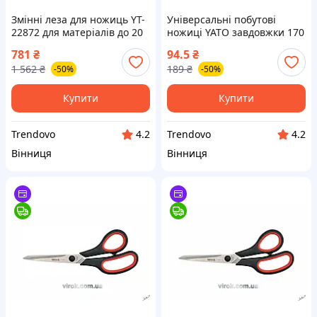
Змінні леза для ножиць YT-
Універсальні побутові
22872 для матеріалів до 20
ножиці YATO завдовжки 170
мм у комплекті 2 штуки
мм для комфортного
781
₴
94.5
₴
використання в домашніх
1 562
₴
189
₴
-50%
-50%
умовах
Купити
Купити
Trendovo
Trendovo
4.2
4.2
Вінниця
Вінниця