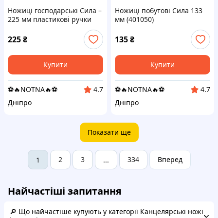
Ножиці господарські Сила –
Ножиці побутові Сила 133
225 мм пластикові ручки
мм (401050)
(401058)
225
₴
135
₴
Купити
Купити
⚽️🔥NOTNA🔥⚽️
⚽️🔥NOTNA🔥⚽️
4.7
4.7
Дніпро
Дніпро
Показати ще
2
3
334
Вперед
1
...
Найчастіші запитання
🔎 Що найчастіше купують у категорії Канцелярські ножі