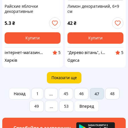
Райские яблочки
Лимон декоративний, 6×9
декоративные
см
5.3
₴
42
₴
Купити
Купити
інтернет-магазин "Швейна фурнітура та декор"
"Дерево вітань", інтернет-магазин
5
5
Харків
Одеса
Показати ще
Назад
1
45
46
48
...
47
49
53
Вперед
...