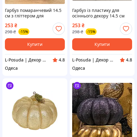
Гарбуз помаранчевий 14.5
Гарбуз із пластику для
см з гліттером для
осіннього декору 14.5 см
осіннього декору, пластик
чорний із золотистим
253
₴
253
₴
гліттером
298
₴
298
₴
-15%
-15%
Купити
Купити
L-Posuda | Декор та посуда для вашего дома
L-Posuda | Декор та посуда для вашего дома
4.8
4.8
Одеса
Одеса