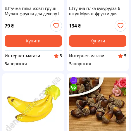
Штучна гілка жовті груші
Штучна гілка кукурудза 6
Муляж фрукти для декору L
штук Муляж фрукти для
40 cm
декору L 54 cm
79
₴
134
₴
Купити
Купити
Интернет-магазин IKA
Интернет-магазин IKA
5
5
Запоріжжя
Запоріжжя