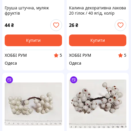
Груша штучна, муляж
Калина декоративна лакова
фруктів
20 гілок / 40 ягід, колір
червоний
44
₴
26
₴
Купити
Купити
ХОББІ РУМ
ХОББІ РУМ
5
5
Одеса
Одеса