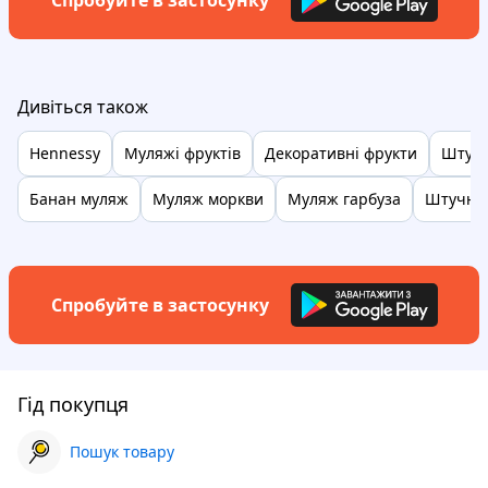
Спробуйте в застосунку
Дивіться також
Hennessy
Муляжі фруктів
Декоративні фрукти
Штучн
Банан муляж
Муляж моркви
Муляж гарбуза
Штучні 
Спробуйте в застосунку
Гід покупця
Пошук товару