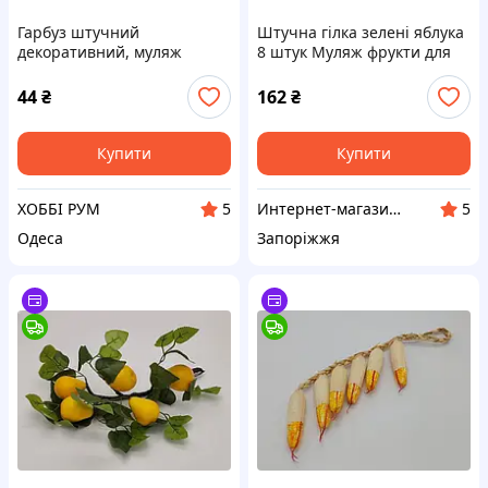
Гарбуз штучний
Штучна гілка зелені яблука
декоративний, муляж
8 штук Муляж фрукти для
декору L 45 cm
44
₴
162
₴
Купити
Купити
ХОББІ РУМ
Интернет-магазин IKA
5
5
Одеса
Запоріжжя