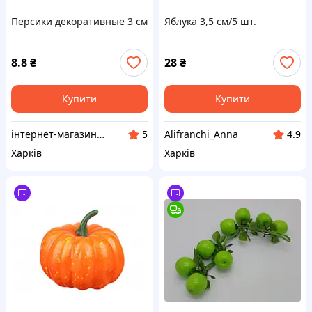
Персики декоративные 3 см
Яблука 3,5 см/5 шт.
8.8
₴
28
₴
Купити
Купити
інтернет-магазин "Швейна фурнітура та декор"
Alifranchi_Anna
5
4.9
Харків
Харків