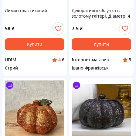
Лимон пластиковий
Декоративні яблучка в
золотому глітері. Діаметр: 4
см
58
₴
7.5
₴
Купити
Купити
UDIM
Інтернет-магазин "Творча комора"
4.6
5
Стрий
Івано-Франківськ