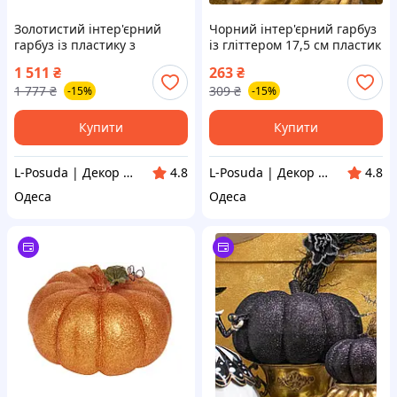
Золотистий інтер'єрний
Чорний інтер'єрний гарбуз
гарбуз із пластику з
із гліттером 17,5 см пластик
глітерним посипанням 30
1 511
₴
263
₴
см.
1 777
₴
309
₴
-15%
-15%
Купити
Купити
L-Posuda | Декор та посуда для вашего дома
L-Posuda | Декор та посуда для вашего дома
4.8
4.8
Одеса
Одеса