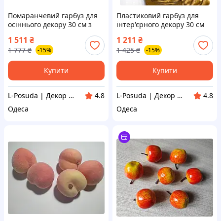
Помаранчевий гарбуз для
Пластиковий гарбуз для
осіннього декору 30 см з
інтер'єрного декору 30 см
глітером, пластик
чорний з глітером
1 511
₴
1 211
₴
1 777
₴
1 425
₴
-15%
-15%
Купити
Купити
L-Posuda | Декор та посуда для вашего дома
L-Posuda | Декор та посуда для вашего дома
4.8
4.8
Одеса
Одеса