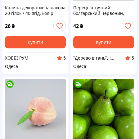
Калина декоративна лакова
Перець штучний
20 гілок / 40 ягід, колір
болгарський червоний,
рожевий
6×10 см
26
₴
42
₴
Купити
Купити
ХОББІ РУМ
"Дерево вітань", інтернет-магазин
5
5
Одеса
Одеса