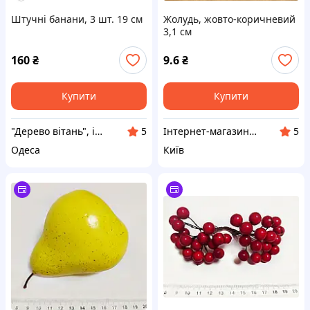
Штучні банани, 3 шт. 19 см
Жолудь, жовто-коричневий
3,1 см
160
₴
9.6
₴
Купити
Купити
"Дерево вітань", інтернет-магазин
Інтернет-магазин "Мельница-рукодельница"
5
5
Одеса
Київ