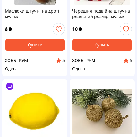
Маслюки штучні на дроті,
Черешня подвійна штучна
муляж
реальний розмір, муляж
фруктів
8
₴
10
₴
Купити
Купити
ХОББІ РУМ
ХОББІ РУМ
5
5
Одеса
Одеса