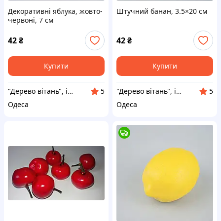
Декоративні яблука, жовто-
Штучний банан, 3.5×20 см
червоні, 7 см
42
₴
42
₴
Купити
Купити
"Дерево вітань", інтернет-магазин
"Дерево вітань", інтернет-магазин
5
5
Одеса
Одеса