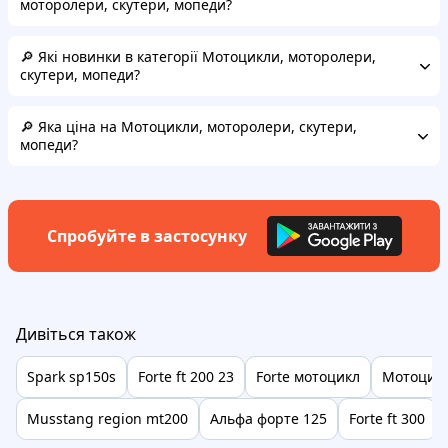
моторолери, скутери, мопеди?
🔎 Які новинки в категорії Мотоцикли, моторолери,
скутери, мопеди?
🔎 Яка ціна на Мотоцикли, моторолери, скутери,
мопеди?
Спробуйте в застосунку
Дивіться також
Spark sp150s
Forte ft 200 23
Forte мотоцикл
Мотоцикл
Musstang region mt200
Альфа форте 125
Forte ft 300