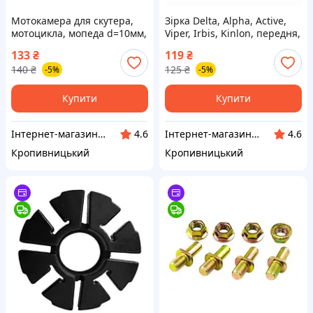
Мотокамера для скутера,
Зірка Delta, Alpha, Active,
мотоцикла, мопеда d=10мм,
Viper, Irbis, Kinlon, передня,
3.5" (кривий сосок) (вир-во
гартована ОЕМ JH - 428H-
133
₴
119
₴
Winner Таїланд) ВС8
17T (Завод) ВС8
140
₴
125
₴
-5%
-5%
Купити
Купити
Інтернет-магазин "Запчастинки"
Інтернет-магазин "Запчастинки"
4.6
4.6
Кропивницький
Кропивницький