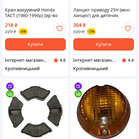
Кран вакуумний Honda
Ланцюг приводу 25H (міні-
TACT (1980-1990р) (вр‑во
ланцюг) для дитячих
Honda) ВССМ ПД 63065
квадроциклів та мінібайків
218
₴
304
₴
(вр‑во Profi) ВССМ
229
₴
320
₴
-4%
-5%
Купити
Купити
Інтернет-магазин "Запчастинки"
Інтернет-магазин "Запчастинки"
4.6
4.6
Кропивницький
Кропивницький