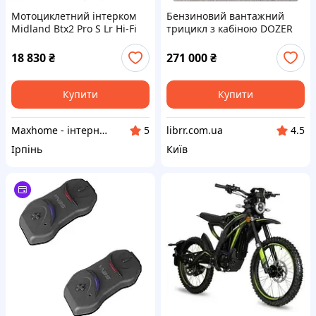
Мотоциклетний інтерком
Бензиновий вантажний
Midland Btx2 Pro S Lr Hi-Fi
трицикл з кабіною DOZER
Bluetooth
Model 250К (250 см³, 12 кВт,
кузов 2х1.35 м, 1200 кг)
18 830
₴
271 000
₴
Купити
Купити
Maxhome - інтернет магазин
librr.com.ua
5
4.5
Ірпінь
Київ