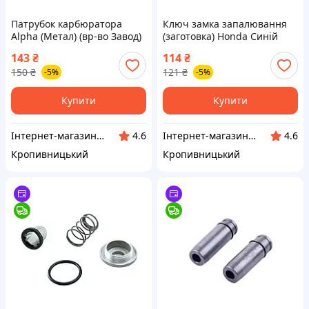
Патрубок карбюратора
Ключ замка запалювання
Alpha (Метал) (вр‑во Завод)
(заготовка) Honda Синій
ВССМ
(вр‑во Honda) ВССМ ПД
143
₴
114
₴
242997
150
₴
121
₴
-5%
-5%
Купити
Купити
Інтернет-магазин "Запчастинки"
Інтернет-магазин "Запчастинки"
4.6
4.6
Кропивницький
Кропивницький