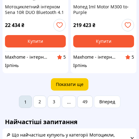
Мотоциклетний інтерком
Мопед Iml Motor M300 to-
Sena 10R DUO Bluetooth 4.1
Purple
900 м 2 комплекти
22 434
₴
219 423
₴
Купити
Купити
Maxhome - інтернет магазин
Maxhome - інтернет магазин
5
5
Ірпінь
Ірпінь
Показати ще
2
3
49
Вперед
1
...
Найчастіші запитання
🔎 Що найчастіше купують у категорії Мотоцикли,