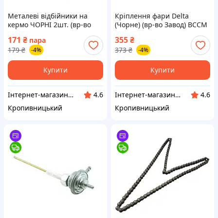
Металеві відбійники на
Кріплення фари Delta
кермо ЧОРНІ 2шт. (вр‑во
(Чорне) (вр‑во Завод) ВССМ
Завод) ВССМ
ПД 68437
171
₴
355
₴
пара
179
₴
373
₴
-4%
-4%
Купити
Купити
Інтернет-магазин "Запчастинки"
Інтернет-магазин "Запчастинки"
4.6
4.6
Кропивницький
Кропивницький