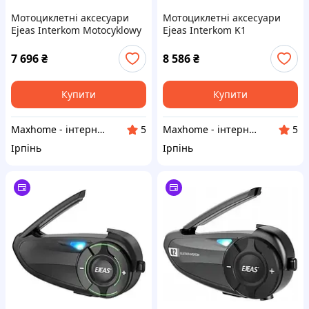
Мотоциклетні аксесуари
Мотоциклетні аксесуари
Ejeas Interkom Motocyklowy
Ejeas Interkom K1
Ms8-Se
7 696
₴
8 586
₴
Купити
Купити
Maxhome - інтернет магазин
Maxhome - інтернет магазин
5
5
Ірпінь
Ірпінь