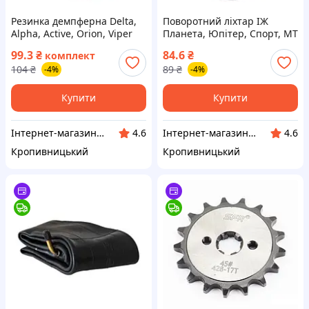
Резинка демпферна Delta,
Поворотний ліхтар ІЖ
Alpha, Active, Orion, Viper
Планета, Юпітер, Спорт, МТ
Active, Spark, Forte, чорна,
(Дніпро), Урал (Ірбіт),
99.3
₴
84.6
₴
комплект
4шт ОЕМ TM-C-460 ВСМ8
Мінськ, Восход, у зборі
104
₴
89
₴
-4%
-4%
ВСМ8
Купити
Купити
Інтернет-магазин "Запчастинки"
Інтернет-магазин "Запчастинки"
4.6
4.6
Кропивницький
Кропивницький