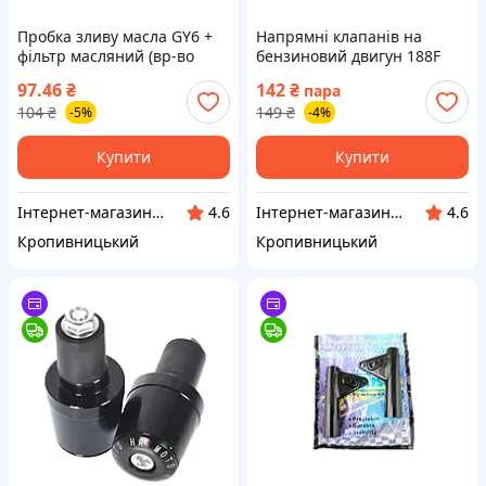
Пробка зливу масла GY6 +
Напрямні клапанів на
фільтр масляний (вр‑во
бензиновий двигун 188F
Завод) ВССМ ПД 164384
2шт. (вр‑во TT AGRO) ВССМ
97.46
₴
142
₴
пара
104
₴
149
₴
-5%
-4%
Купити
Купити
Інтернет-магазин "Запчастинки"
Інтернет-магазин "Запчастинки"
4.6
4.6
Кропивницький
Кропивницький