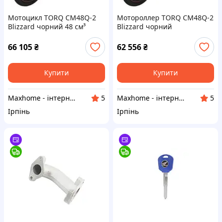
Мотоцикл TORQ CM48Q-2
Мотороллер TORQ CM48Q-2
Blizzard чорний 48 см³
Blizzard чорний
EURO-5
66 105
₴
62 556
₴
Купити
Купити
Maxhome - інтернет магазин
Maxhome - інтернет магазин
5
5
Ірпінь
Ірпінь