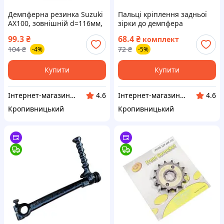
Демпферна резинка Suzuki
Пальці кріплення задньої
AX100, зовнішній d=116мм,
зірки до демпфера
внутрішній d=40мм, гума
Zongshen, Lifan 125/150
99.3
₴
68.4
₴
комплект
(вир-во Viper Тайвань)
(4шт) (вир-во ZUNA
104
₴
72
₴
-4%
-5%
ВСМ8
Тайвань) ВСМ8
Купити
Купити
Інтернет-магазин "Запчастинки"
Інтернет-магазин "Запчастинки"
4.6
4.6
Кропивницький
Кропивницький