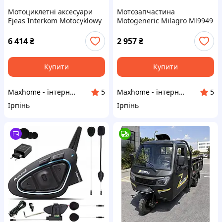
Мотоциклетні аксесуари
Мотозапчастина
Ejeas Interkom Motocyklowy
Motogeneric Milagro Ml9949
Q7
Sufitowa Cino 3Xgu10 Black +
Chrom
6 414
₴
2 957
₴
Купити
Купити
Maxhome - інтернет магазин
Maxhome - інтернет магазин
5
5
Ірпінь
Ірпінь