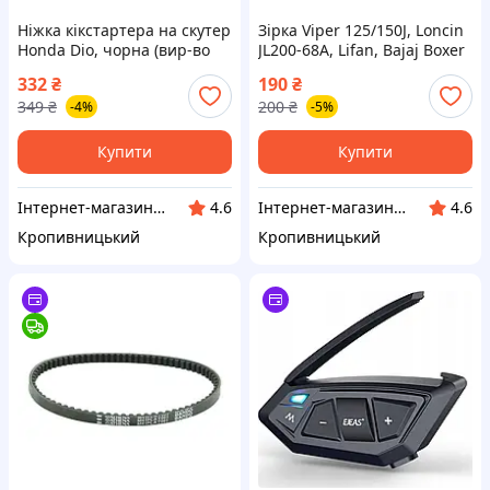
Ніжка кікстартера на скутер
Зірка Viper 125/150J, Loncin
Honda Dio, чорна (вир-во
JL200-68A, Lifan, Bajaj Boxer
KOMATSU Японія) ВСМ8
BMX 150, передня CG/CB-
332
₴
190
₴
428H-14T (SFR) ВС8
349
₴
200
₴
-4%
-5%
Купити
Купити
Інтернет-магазин "Запчастинки"
Інтернет-магазин "Запчастинки"
4.6
4.6
Кропивницький
Кропивницький