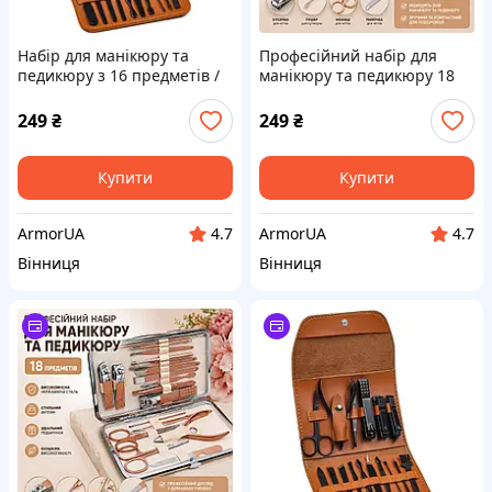
Набір для манікюру та
Професійний набір для
педикюру з 16 предметів /
манікюру та педикюру 18
Професійний набір
предметів
інструментів 16 в 1 з
249
₴
249
₴
нержавіючої сталі у футлярі
Купити
Купити
ArmorUA
ArmorUA
4.7
4.7
Вінниця
Вінниця