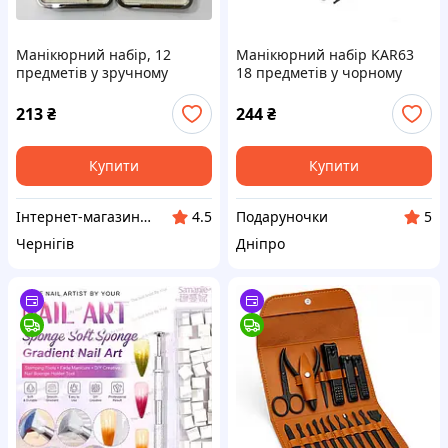
Манікюрний набір, 12
Манікюрний набір KAR63
предметів у зручному
18 предметів у чорному
футлярі DR-0191
кейсі • Набір для манікюру,
педикюру та догляду за
213
₴
244
₴
обличчям
Купити
Купити
Інтернет-магазин "VoyagerStar"
Подаруночки
4.5
5
Чернігів
Дніпро