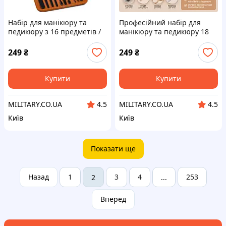
Набір для манікюру та
Професійний набір для
педикюру з 16 предметів /
манікюру та педикюру 18
Професійний набір
предметів
інструментів 16 в 1 з
249
₴
249
₴
нержавіючої сталі у футлярі
Купити
Купити
MILITARY.CO.UA
MILITARY.CO.UA
4.5
4.5
Київ
Київ
Показати ще
Назад
1
3
4
253
2
...
Вперед