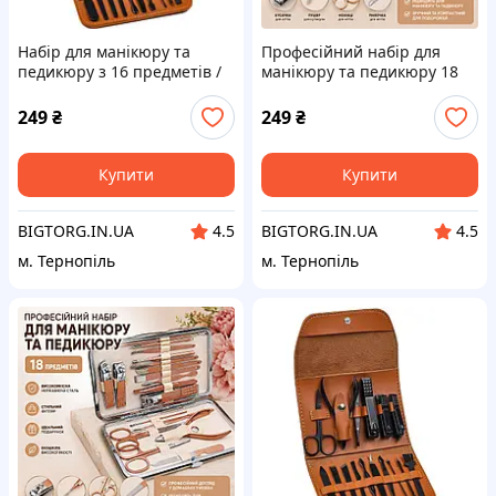
Набір для манікюру та
Професійний набір для
педикюру з 16 предметів /
манікюру та педикюру 18
Професійний набір
предметів
інструментів 16 в 1 з
249
₴
249
₴
нержавіючої сталі у футлярі
Купити
Купити
BIGTORG.IN.UA
BIGTORG.IN.UA
4.5
4.5
м. Тернопіль
м. Тернопіль