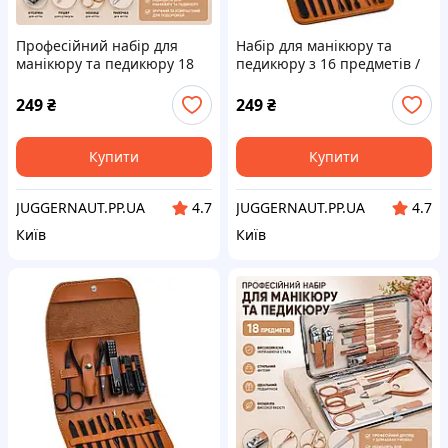
Професійний набір для
Набір для манікюру та
манікюру та педикюру 18
педикюру з 16 предметів /
предметів
Професійний набір
інструментів 16 в 1 з
249
₴
249
₴
нержавіючої сталі у футлярі
Купити
Купити
JUGGERNAUT.PP.UA
JUGGERNAUT.PP.UA
4.7
4.7
Київ
Київ