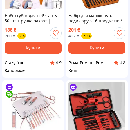
Набір губок для нейл-арту
Набір для манікюру та
50 шт + ручка-захват |
педикюру з 16 предметів /
Інструмент для
Професійний набір
186
₴
201
₴
градієнтного манікюру та
інструментів 16 в 1 з
200
₴
402
₴
-7%
-50%
дизайну нігтів
нержавіючої сталі у футлярі
KL-72
Купити
Купити
Crazy frog
Рома-Ремінь: Ремені, гаманці та аксесуари
4.9
4.8
Запоріжжя
Київ