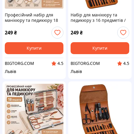
Професійний набір для
Набір для манікюру та
манікюру та педикюру 18
педикюру з 16 предметів /
предметів
Професійний набір
інструментів 16 в 1 з
249
₴
249
₴
нержавіючої сталі у футлярі
Купити
Купити
BIGTORG.COM
BIGTORG.COM
4.5
4.5
Львів
Львів