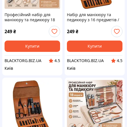
Професійний набір для
Набір для манікюру та
манікюру та педикюру 18
педикюру з 16 предметів /
предметів
Професійний набір
інструментів 16 в 1 з
249
₴
249
₴
нержавіючої сталі у футлярі
Купити
Купити
BLACKTORG.BIZ.UA
BLACKTORG.BIZ.UA
4.5
4.5
Київ
Київ