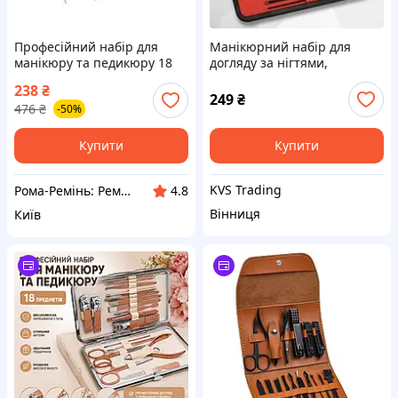
Професійний набір для
Манікюрний набір для
манікюру та педикюру 18
догляду за нігтями,
предметів DS-18
бровами та обличчям на 12
238
₴
предметів, Манікюрні
249
₴
476
₴
-50%
набори для чоловіків
Купити
Купити
KVS Trading
Рома-Ремінь: Ремені, гаманці та аксесуари
4.8
Вінниця
Київ