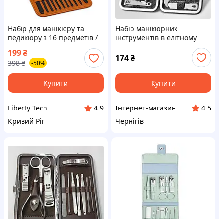
Набір для манікюру та
Набір манікюрних
педикюру з 16 предметів /
інструментів в елітному
Професійний набір
чохлі 19в1
199
₴
інструментів 16 в 1 з
174
₴
398
₴
-50%
нержавіючої сталі у футлярі
MA-36
Купити
Купити
Liberty Tech
Інтернет-магазин "VoyagerStar"
4.9
4.5
Кривий Ріг
Чернігів