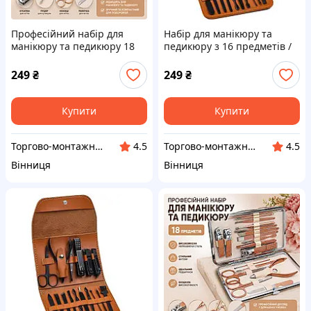
Професійний набір для
Набір для манікюру та
манікюру та педикюру 18
педикюру з 16 предметів /
предметів
Професійний набір
інструментів 16 в 1 з
249
₴
249
₴
нержавіючої сталі у футлярі
Купити
Купити
Торгово-монтажна компанія "BigBud"
Торгово-монтажна компанія "BigBud"
4.5
4.5
Вінниця
Вінниця