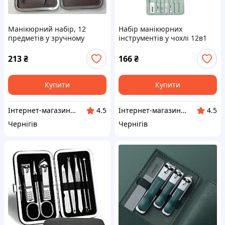
Манікюрний набір, 12
Набір манікюрних
предметів у зручному
інструментів у чохлі 12в1
футлярі DR-0192
213
₴
166
₴
Купити
Купити
Інтернет-магазин "VoyagerStar"
Інтернет-магазин "VoyagerStar"
4.5
4.5
Чернігів
Чернігів