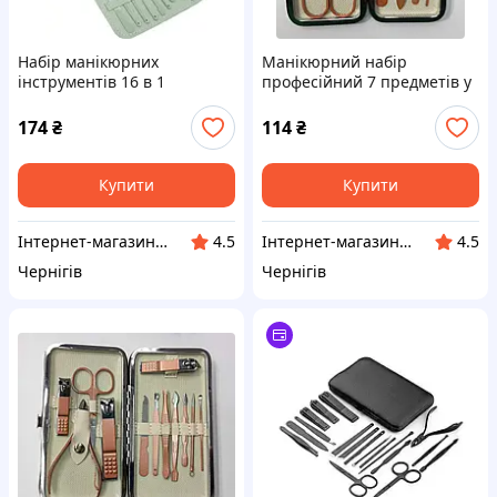
Набір манікюрних
Манікюрний набір
інструментів 16 в 1
професійний 7 предметів у
футлярі DR-0190
174
₴
114
₴
Купити
Купити
Інтернет-магазин "VoyagerStar"
Інтернет-магазин "VoyagerStar"
4.5
4.5
Чернігів
Чернігів