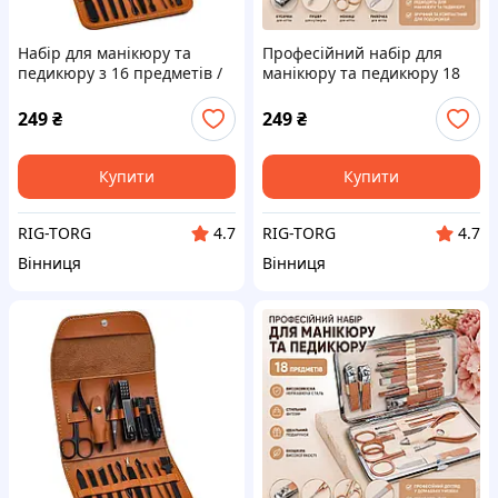
Набір для манікюру та
Професійний набір для
педикюру з 16 предметів /
манікюру та педикюру 18
Професійний набір
предметів
інструментів 16 в 1 з
249
₴
249
₴
нержавіючої сталі у футлярі
Купити
Купити
RIG-TORG
RIG-TORG
4.7
4.7
Вінниця
Вінниця