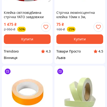
Клейка світловідбивна
Стрічка люмінісцентна
стрічка YATO завдовжки
клейка 10мм x 3м,
45,7 м і завширшки 49 мм
фосфорна, помаранчева
1 475
₴
75
₴
червоно-білого кольору з
2 950
₴
100
₴
-50%
-25%
ПВХ у рулоні
Купити
Купити
Trendovo
Товари Просто
4.3
4.5
Вінниця
Львів