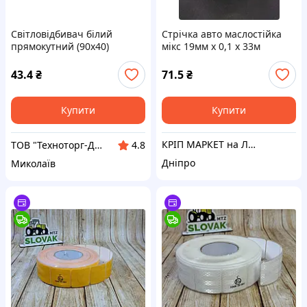
Світловідбивач білий
Стрічка авто маслостійка
прямокутний (90х40)
мікс 19мм х 0,1 х 33м
(SERTPLAS)
водостійка пожежоопірна
43.4
₴
71.5
₴
Купити
Купити
КРІП МАРКЕТ на Лесі Українки
ТОВ "Техноторг-Дон"
4.8
Дніпро
Миколаїв