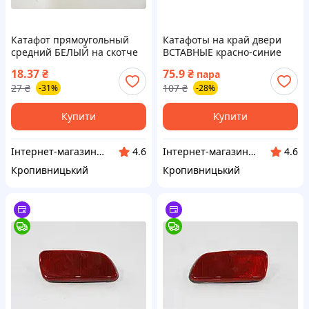
Катафот прямоугольный
Катафоты на край двери
средний БЕЛЫЙ на скотче
ВСТАВНЫЕ красно-синие
(светоотражатель) (пр-во
(комплект 2шт) заказ от 2
18.37
₴
75.9
₴
пара
Польша) ПД 115726
комплектов (пр-во Украина)
27
₴
107
₴
-31%
-28%
ПИР 72303
Купити
Купити
Інтернет-магазин "Запчастинки"
Інтернет-магазин "Запчастинки"
4.6
4.6
Кропивницький
Кропивницький