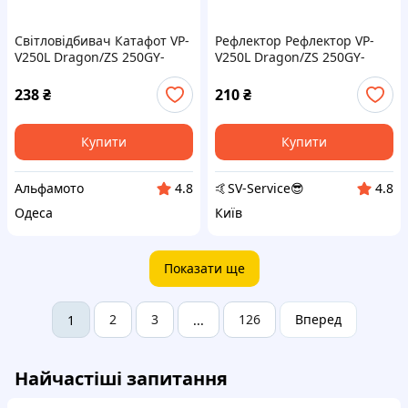
Світловідбивач Катафот VP-
Рефлектор Рефлектор VP-
V250L Dragon/ZS 250GY-
V250L Dragon/ZS 250GY-
8/SPARK SP250D-7 AMG
8/SPARK SP250D-7 AMG, MC-
N-292378
238
₴
210
₴
Купити
Купити
Альфамото
🤙SV-Service😎
4.8
4.8
Одеса
Київ
Показати ще
2
3
126
Вперед
1
...
Найчастіші запитання