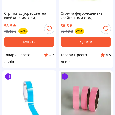
Стрічка флуоресцентна
Стрічка флуоресцентна
клейка 10мм x 3м,
клейка 10мм x 3м,
світлонакопичувальна,
світлонакопичувальна,
58.5
₴
58.5
₴
помаранчева
зелена
73.13
₴
73.13
₴
-20%
-20%
Купити
Купити
Товари Просто
Товари Просто
4.5
4.5
Львів
Львів