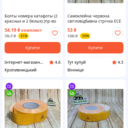
Болты номера катафоты (2
Самоклейна червона
красных и 2 белых) (пр-во
світловідбивна стрічка ECE
Украина) З 899673 ПД
104R класу C для безпеки та
54.19
₴
53
₴
комплект
157943
видимості
78.7
₴
106
₴
-31%
-50%
Купити
Купити
Інтернет-магазин "Запчастинки"
Тут купуй
4.6
4.5
Кропивницький
Вінниця