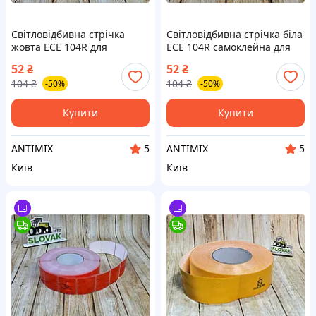
Світловідбивна стрічка
Світловідбивна стрічка біла
жовта ECE 104R для
ECE 104R самоклейна для
транспорту та техніки
розмітки вантажівок і
52
₴
52
₴
висока видимість у темряві
спецтехніки
104
₴
104
₴
-50%
-50%
Купити
Купити
ANTIMIX
ANTIMIX
5
5
Київ
Київ