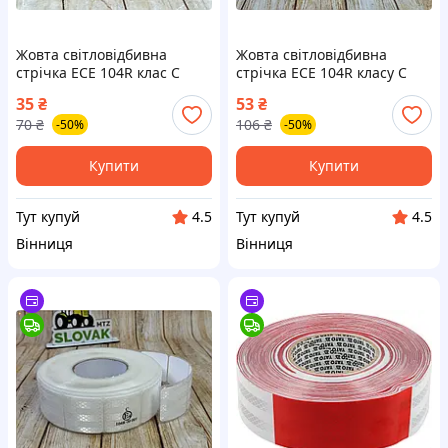
Жовта світловідбивна
Жовта світловідбивна
стрічка ECE 104R клас C
стрічка ECE 104R класу C
самоклейна в рулоні для
самоклейна рулон для
35
₴
53
₴
безпеки на дорозі
безпечного розмічення на
70
₴
106
₴
-50%
-50%
дорозі
Купити
Купити
Тут купуй
Тут купуй
4.5
4.5
Вінниця
Вінниця