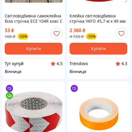
Світловідбивна самоклейна
Клейка світловідбивна
біла стрічка ECE 104R клас C
стрічка YATO 45,7 м x 49 мм
для підвищення безпеки на
червоно-біла з
53
₴
2 360
₴
дорозі
поліетилентерефталату в
106
₴
4 720
₴
-50%
-50%
рулоні
Купити
Купити
Тут купуй
Trendovo
4.5
4.3
Вінниця
Вінниця