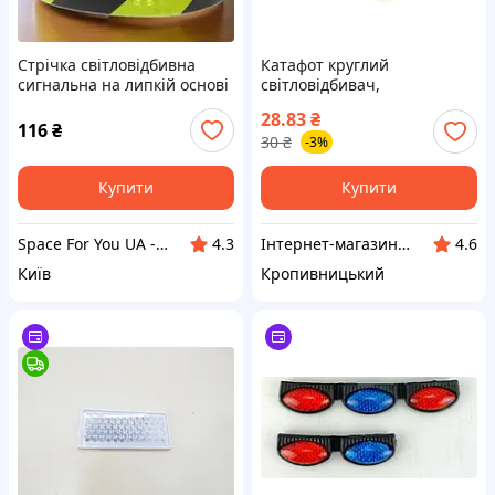
Стрічка світловідбивна
Катафот круглий
сигнальна на липкій основі
світловідбивач,
Жовта з чорним
універсальний, білий OEM
28.83
₴
ФП315 (вир-во Завод
116
₴
30
₴
-3%
Тайвань) ВС ПД 20578
Купити
Купити
Space For You UA - STORE
Інтернет-магазин "Запчастинки"
4.3
4.6
Київ
Кропивницький