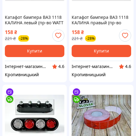
Катафот бампера ВАЗ 1118
Катафот бампера ВАЗ 1118
КАЛИНА левый (пр-во WATT
КАЛИНА правый (пр-во
Европа) З 1016973
WATT Европа) З 1016983
158
₴
158
₴
221
₴
221
₴
-28%
-28%
Купити
Купити
Інтернет-магазин "Запчастинки"
Інтернет-магазин "Запчастинки"
4.6
4.6
Кропивницький
Кропивницький