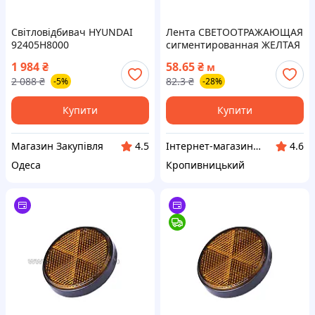
Світловідбивач HYUNDAI
Лента СВЕТООТРАЖАЮЩАЯ
92405H8000
сигментированная ЖЕЛТАЯ
(упаковка 5м, цена за 1м)
1 984
₴
58.65
₴
м
(пр-во Тайвань) ПИР 74031
2 088
₴
82.3
₴
-5%
-28%
Купити
Купити
Магазин Закупівля
Інтернет-магазин "Запчастинки"
4.5
4.6
Одеса
Кропивницький