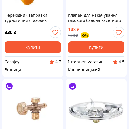
Перехідник заправки
Клапан для накачування
туристичних газових
газового балона касетного
балонів, металевий
типу, червоний (вир-во
143
₴
адаптер
Завод Тайвань) ВСС
330
₴
150
₴
-5%
Купити
Купити
CasaJoy
Інтернет-магазин "Запчастинки"
4.7
4.5
Вінниця
Кропивницький