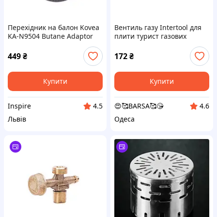
Перехідник на балон Kovea
Вентиль газу Intertool для
KA-N9504 Butane Adaptor
плити турист газових
балонів і пальників (W21.8
14LH x W19.8 14DIN (GS-
449
₴
172
₴
0009)
Купити
Купити
Inspire
😍🥰BARSA🥰😘
4.5
4.6
Львів
Одеса