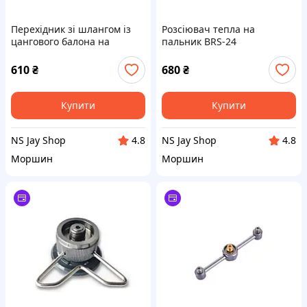
Перехідник зі шлангом із
Розсіювач тепла на
цангового балона на
пальник BRS-24
різьбовій BRS-17
610
₴
680
₴
Купити
Купити
NS Jay Shop
NS Jay Shop
4.8
4.8
Моршин
Моршин