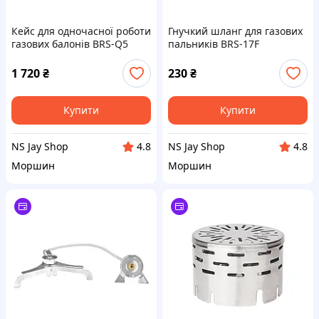
Кейс для одночасної роботи
Гнучкий шланг для газових
газових балонів BRS-Q5
пальників BRS-17F
1 720
₴
230
₴
Купити
Купити
NS Jay Shop
NS Jay Shop
4.8
4.8
Моршин
Моршин