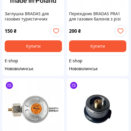
Заглушка BRADAS для
Перехідник BRADAS PRA1
газових туристичних
для газових балонів з різі
балонів з різзю GW 3/8'' L
21,8 L мм на 3/8" L (16 мм)
(16 мм) MOSIADZ PRAZ1
лівий, перехідник із латуні
150
₴
200
₴
Купити
Купити
E-shop
E-shop
Нововолинськ
Нововолинськ