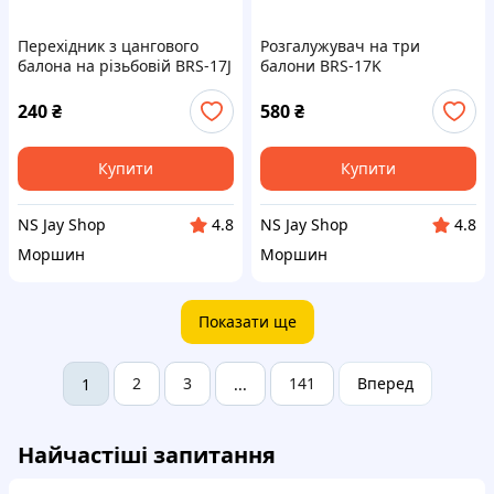
Перехідник з цангового
Розгалужувач на три
балона на різьбовій BRS-17J
балони BRS-17K
240
₴
580
₴
Купити
Купити
NS Jay Shop
NS Jay Shop
4.8
4.8
Моршин
Моршин
Показати ще
2
3
141
Вперед
1
...
Найчастіші запитання