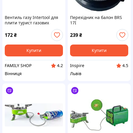
Вентиль газу Intertool для
Перехідник на балон BRS
плити турист газових
17I
балонів і пальників (W21.8
14LH x W19.8 14DIN (GS-
172
₴
239
₴
0009)
Купити
Купити
FAMILY SHOP
Inspire
4.2
4.5
Вінниця
Львів