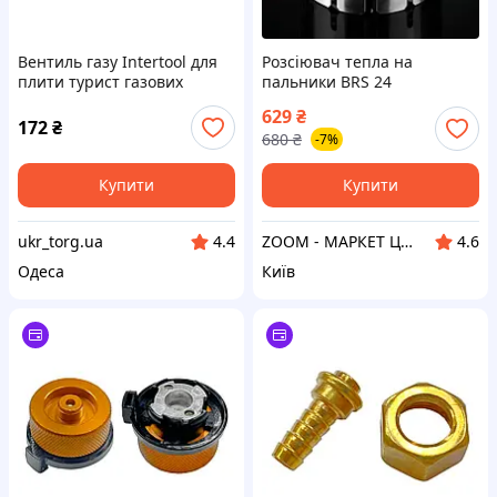
Вентиль газу Intertool для
Розсіювач тепла на
плити турист газових
пальники BRS 24
балонів і пальників (W21.8
629
₴
14LH x W19.8 14DIN (GS-
172
₴
680
₴
-7%
0009)
Купити
Купити
ukr_torg.ua
ZOOM - МАРКЕТ ЦИФРОВОЇ ТЕХНІКИ
4.4
4.6
Одеса
Київ