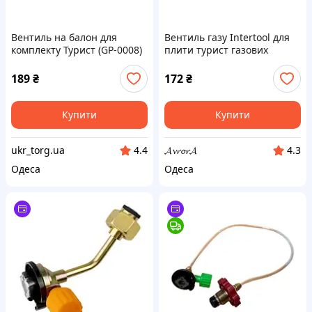
Вентиль на балон для
Вентиль газу Intertool для
комплекту Турист (GP-0008)
плити турист газових
балонів і пальників (W21.8
14LH x W19.8 14DIN (GS-
189
₴
172
₴
0009)
Купити
Купити
ukr_torg.ua
𝓐𝓿𝓻𝓸𝓻𝓐
4.4
4.3
Одеса
Одеса