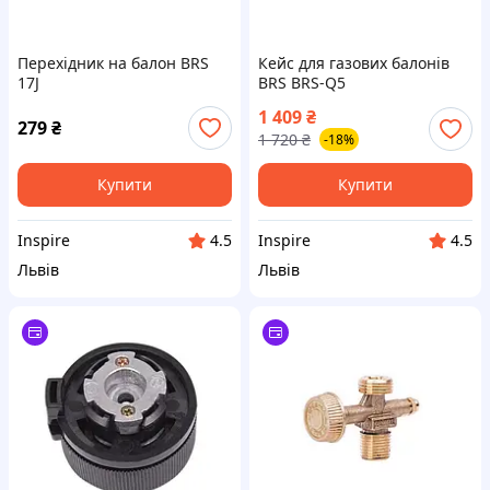
Перехідник на балон BRS
Кейс для газових балонів
17J
BRS BRS-Q5
1 409
₴
279
₴
1 720
₴
-18%
Купити
Купити
Inspire
Inspire
4.5
4.5
Львів
Львів