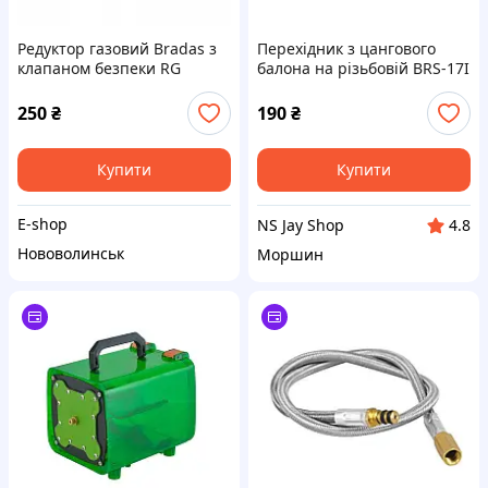
Редуктор газовий Bradas з
Перехідник з цангового
клапаном безпеки RG
балона на різьбовій BRS-17I
A310IE
250
₴
190
₴
Купити
Купити
E-shop
NS Jay Shop
4.8
Нововолинськ
Моршин