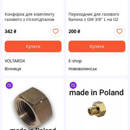
Конфорка для комплекту
Переходник для газового
газового з п'єзопідпалом
балона з GW 3/8" L на GZ
W21.8-14LH SIGMA (2903301)
21,8 mm L BRADAS PRA2
342
₴
200
₴
Купити
Купити
VOLTAROX
E-shop
Вінниця
Нововолинськ