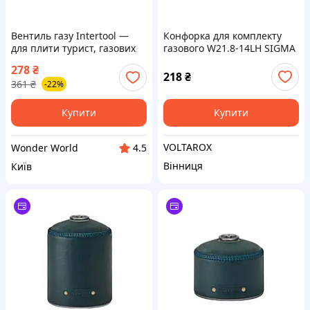
Вентиль газу Intertool —
Конфорка для комплекту
для плити турист, газових
газового W21.8-14LH SIGMA
балонів і пальників (W21,8
(2903311)
278
₴
— 14LH x W19,8 — 14DIN4
218
₴
361
₴
-22%
(GS-0009)
Купити
Купити
VOLTAROX
Wonder World
4.5
Вінниця
Київ