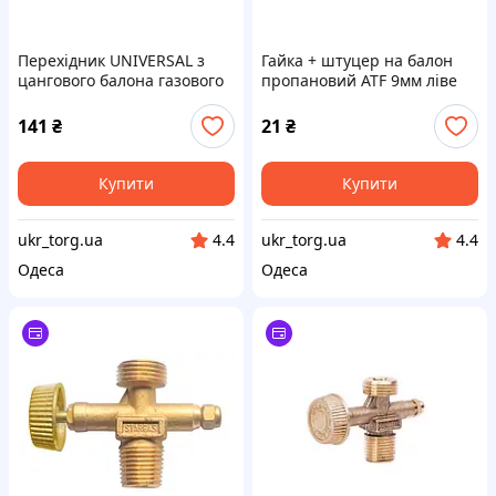
Перехідник UNIVERSAL з
Гайка + штуцер на балон
цангового балона газового
пропановий ATF 9мм ліве
на різьбовий (1015-233)
різьба (ATF-126)
141
₴
21
₴
Купити
Купити
ukr_torg.ua
ukr_torg.ua
4.4
4.4
Одеса
Одеса