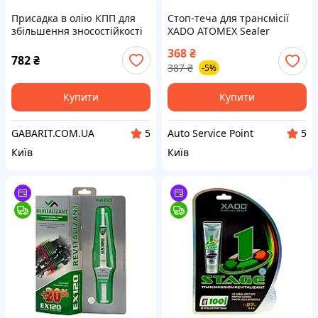
Присадка в олію КПП для
Стоп-теча для трансмісії
збільшення зносостійкості
XADO ATOMEX Sealer
BARDAHL 150 мл 1045B
Transmission 250 мл
368
₴
782
₴
387
₴
-5%
Купити
Купити
GABARIT.COM.UA
Auto Service Point
5
5
Київ
Київ