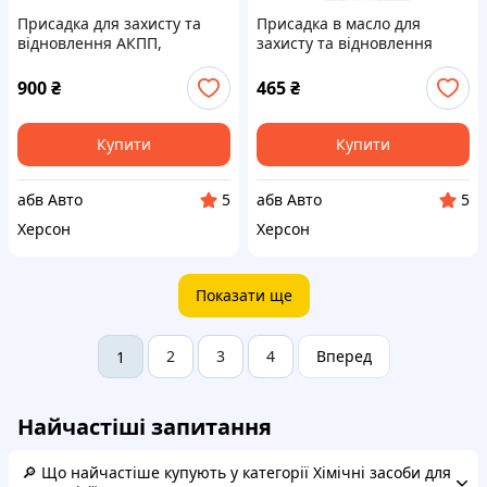
Присадка для захисту та
Присадка в масло для
відновлення АКПП,
захисту та відновлення
Варіаторів, DSG-D
"СТОП ШУМ" МКПП Мостів
(червоний) до 4л
Роздаткових до 2л
900
₴
465
₴
MEGAFORCE 100 мл 30500PA
MEGAFORCE 50мл 30205Р
Купити
Купити
абв Авто
абв Авто
5
5
Херсон
Херсон
Показати ще
2
3
4
Вперед
1
Найчастіші запитання
🔎 Що найчастіше купують у категорії Хімічні засоби для