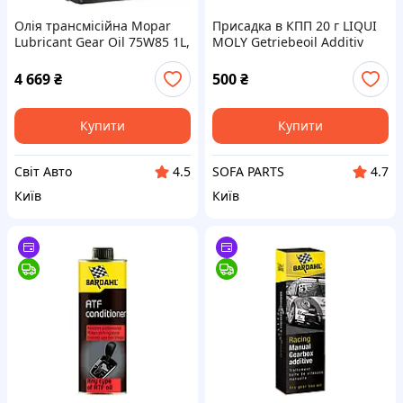
Олія трансмісійна Mopar
Присадка в КПП 20 г LIQUI
Lubricant Gear Oil 75W85 1L,
MOLY Getriebeoil Additiv
68083381AA
(антифрикційна присадка в
трансм. оливу)
4 669
₴
500
₴
Купити
Купити
Свiт Авто
SOFA PARTS
4.5
4.7
Київ
Київ