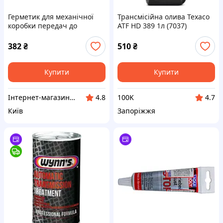
Герметик для механічної
Трансмісійна олива Texaco
коробки передач до
ATF HD 389 1л (7037)
автомобіля Getriebeoel Leak
Stop, 180 мл, MANNOL
382
₴
510
₴
Купити
Купити
Інтернет-магазин "Бензозапчастини"
100K
4.8
4.7
Київ
Запоріжжя