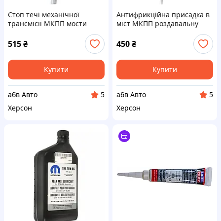
Стоп течі механічної
Антифрикційна присадка в
трансмісії МКПП мости
міст МКПП роздавальну
роздатки на 1-2л олії Liqui
Стоп Шум на 1л Liqui Moly
Moly Getriebeoil Verlust Stop
Getriebeoil Additiv 20мл
515
₴
450
₴
50мл 1042
1040
Купити
Купити
абв Авто
абв Авто
5
5
Херсон
Херсон