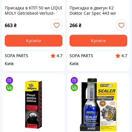
Присадка в КПП 50 мл LIQUI
Присадка в двигун К2
MOLY Getriebeol-Verlust-
Doktor Car Spec 443 мл
Stop (для усунення течі
трансм. масла)
663
₴
266
₴
Купити
Купити
SOFA PARTS
SOFA PARTS
4.7
4.7
Київ
Київ