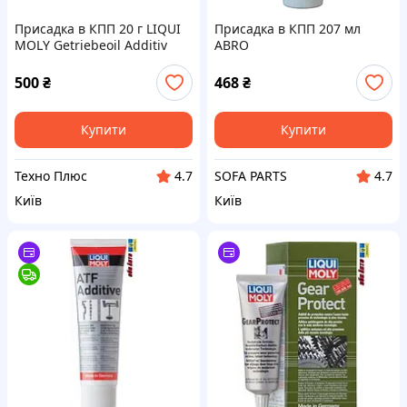
Присадка в КПП 20 г LIQUI
Присадка в КПП 207 мл
MOLY Getriebeoil Additiv
ABRO
(антифрикційна присадка в
трансм. оливу)
500
₴
468
₴
Купити
Купити
Техно Плюс
SOFA PARTS
4.7
4.7
Київ
Київ