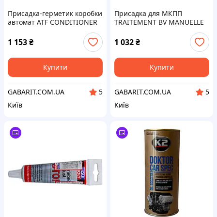
Присадка-герметик коробки
Присадка для МКПП
автомат ATF CONDITIONER
TRAITEMENT BV MANUELLE
BARDAHL 300 мл 1758B
RACING BARDAHL 150 мл
13105
1 153
₴
1 032
₴
Купити
Купити
GABARIT.COM.UA
GABARIT.COM.UA
5
5
Київ
Київ