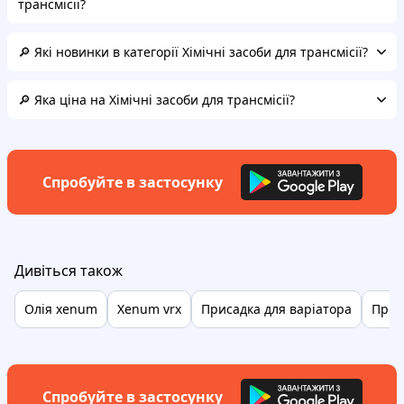
трансмісії?
🔎 Які новинки в категорії Хімічні засоби для трансмісії?
🔎 Яка ціна на Хімічні засоби для трансмісії?
Спробуйте в застосунку
Дивіться також
Олія xenum
Xenum vrx
Присадка для варіатора
Прис
Спробуйте в застосунку