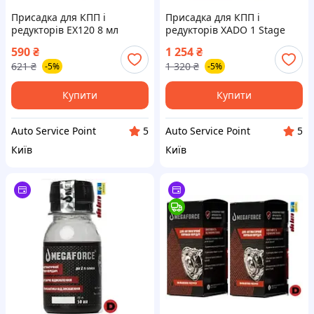
Присадка для КПП і
Присадка для КПП і
редукторів EX120 8 мл
редукторів XADO 1 Stage
Transmission 27 мл
590
₴
1 254
₴
621
₴
1 320
₴
-5%
-5%
Купити
Купити
Auto Service Point
Auto Service Point
5
5
Київ
Київ