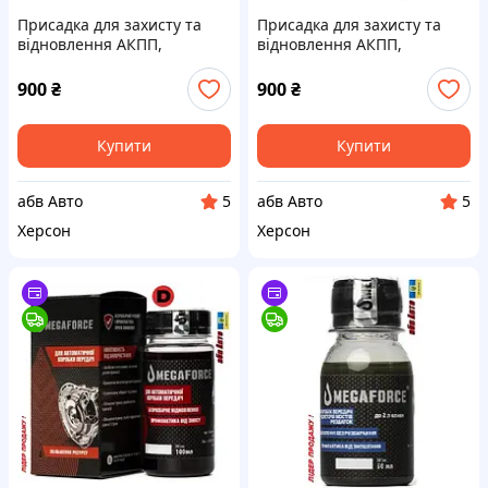
Присадка для захисту та
Присадка для захисту та
відновлення АКПП,
відновлення АКПП,
Варіаторів, DSG-T (жовтий)
Варіаторів, DSG-D (зелений)
до 4л MEGAFORCE 100мл
до 4л MEGAFORCE 100мл
900
₴
900
₴
30520PA
30530PA
Купити
Купити
абв Авто
абв Авто
5
5
Херсон
Херсон