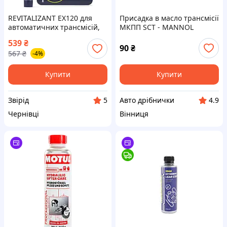
REVITALIZANT EX120 для
Присадка в масло трансмісії
автоматичних трансмісій,
МКПП SCT - MANNOL
ХАДО туба 9мл
Getriebeoel-Additiv Manual
539
₴
100мл TMA-9903
90
₴
567
₴
-4%
Купити
Купити
Звірід
Авто дрібнички
5
4.9
Чернівці
Вінниця