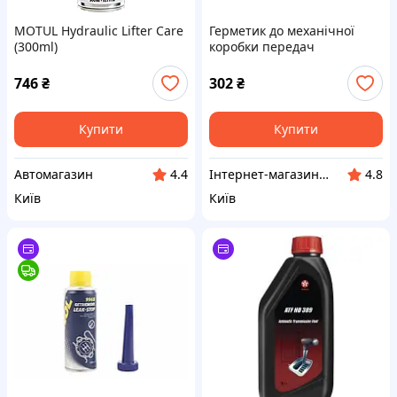
MOTUL Hydraulic Lifter Care
Герметик до механічної
(300ml)
коробки передач
Getriebeoel Leak-Stop, 250
мл MANNOL
746
₴
302
₴
Купити
Купити
Автомагазин
Інтернет-магазин "Бензозапчастини"
4.4
4.8
Київ
Київ