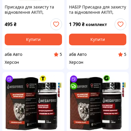
Присадка для захисту та
НАБІР Присадка для захисту
відновлення АКПП,
та відновлення АКПП,
Варіаторів, DSG-D
Варіаторів, DSG-D
(червоний) до 2л
(червоний) до 8л
495
₴
1 790
₴
комплект
MEGAFORCE 50мл 30505PA
MEGAFORCE 200мл 30500PA
Купити
Купити
абв Авто
абв Авто
5
5
Херсон
Херсон