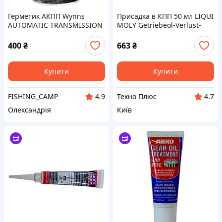
Герметик АКПП Wynns
Присадка в КПП 50 мл LIQUI
AUTOMATIC TRANSMISSION
MOLY Getriebeol-Verlust-
TREATMENT 325 мл. WY
Stop (для усунення течі
64544
трансм. масла)
400
₴
663
₴
Купити
Купити
FISHING_CAMP
Техно Плюс
4.9
4.7
Олександрія
Київ