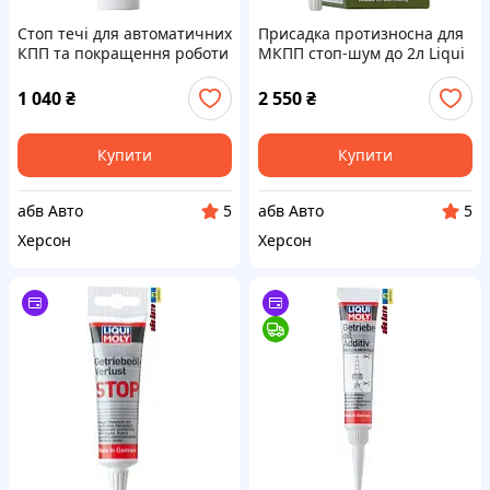
Стоп течі для автоматичних
Присадка протизносна для
КПП та покращення роботи
МКПП стоп-шум до 2л Liqui
на 8л Liqui Moly ATF Additiv
Moly GearProtect 80мл 1007
250мл 5135
1 040
₴
2 550
₴
Купити
Купити
абв Авто
абв Авто
5
5
Херсон
Херсон