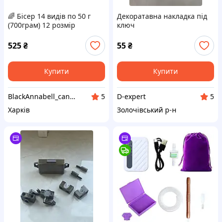
🌈 Бісер 14 видів по 50 г
Декоратавна накладка під
(700грам) 12 розмір
ключ
525
₴
55
₴
Купити
Купити
BlackAnnabell_candles
D-expert
5
5
Харків
Золочівський р-н