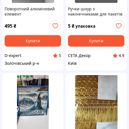
Поворотний алюміневий
Ручки шнур з
елемент
накінечниками для пакетів
35 см ø 5 мм упаковка 10 шт
495
₴
5
₴
упаковка
Купити
Купити
D-expert
СЕТА Декор
5
4.9
Золочівський р-н
Київ