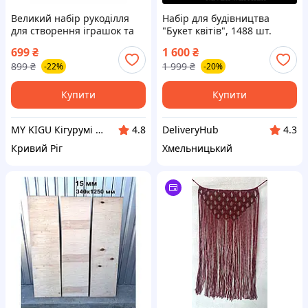
Великий набір рукоділля
Набір для будівництва
для створення іграшок та
"Букет квітів", 1488 шт.
аплікацій 2000 деталей для
Ботанічна колекція
699
₴
1 600
₴
творчості та розвитку дітей
будівельних блоків
899
₴
1 999
₴
-22%
-20%
(60198/K)
Купити
Купити
MY KIGU Кігурумі для вієї родини!
DeliveryHub
4.8
4.3
Кривий Ріг
Хмельницький