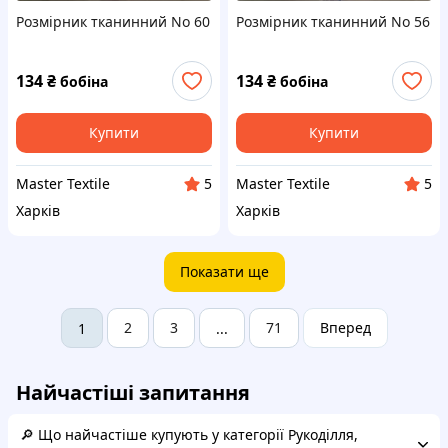
Розмірник тканинний No 60
Розмірник тканинний No 56
134
₴
134
₴
бобіна
бобіна
Купити
Купити
Master Textile
Master Textile
5
5
Харків
Харків
Показати ще
2
3
71
Вперед
1
...
Найчастіші запитання
🔎 Що найчастіше купують у категорії Рукоділля,