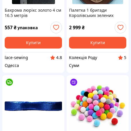
Бахрома люрікс золото 4 см
Палетка 1 бригади
16.5 метрів
Королівських зелених
курток, пехота Армії
Великобританії
557
₴
2 999
₴
упаковка
Купити
Купити
lace-sewing
Колекція Роду
4.8
5
Одесса
Суми