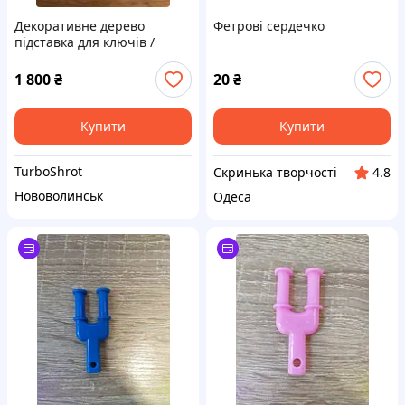
Декоративне дерево
Фетрові сердечко
підставка для ключів /
Подарунок Декор для офісу,
дому /
1 800
₴
20
₴
Купити
Купити
TurboShrot
Скринька творчості
4.8
Нововолинськ
Одеса