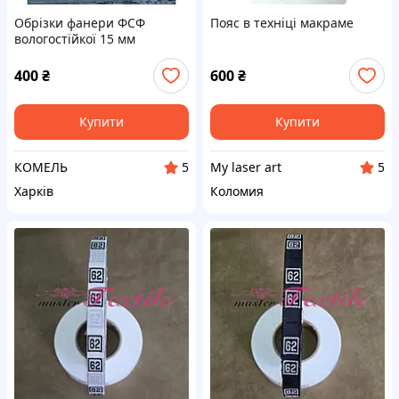
Обрізки фанери ФСФ
Пояс в техніці макраме
вологостійкої 15 мм
340х1250 мм сорт CP/C
(ОДЕК Україна).
400
₴
600
₴
Розпродаж!!!
Купити
Купити
КОМЕЛЬ
My laser art
5
5
Харків
Коломия