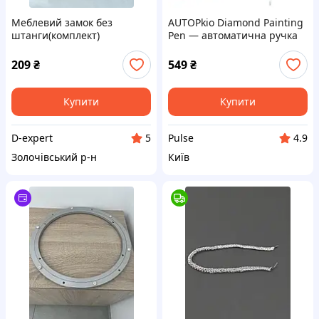
Меблевий замок без
AUTOPkio Diamond Painting
штанги(комплект)
Pen — автоматична ручка
для алмазної вишивки
209
₴
549
₴
Купити
Купити
D-expert
Pulse
5
4.9
Золочівський р-н
Київ