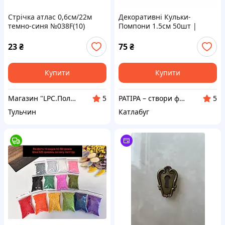
Стрічка атлас 0,6см/22м
Декоративні Кульки-
темно-синя №038F(10)
Помпони 1.5см 50шт |
Асорті кольорів
23
₴
75
₴
Купити
Купити
Магазин "LPC.Поліграфія"
PATIPA – створи фотозону своїми руками!
5
5
Тульчин
Катлабуг