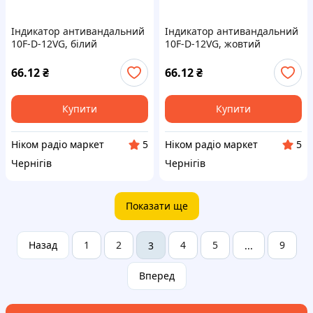
Індикатор антивандальний
Індикатор антивандальний
10F-D-12VG, білий
10F-D-12VG, жовтий
66.12
₴
66.12
₴
Купити
Купити
Ніком радіо маркет
Ніком радіо маркет
5
5
Чернігів
Чернігів
Показати ще
Назад
1
2
4
5
9
3
...
Вперед