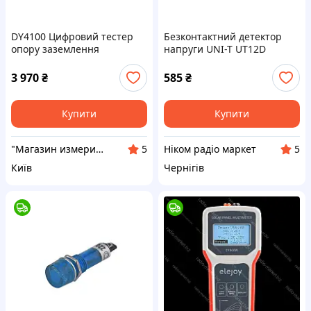
DY4100 Цифровий тестер
Безконтактний детектор
опору заземлення
напруги UNI-T UT12D
3 970
₴
585
₴
Купити
Купити
"Магазин измерительной техники Gtest"
Ніком радіо маркет
5
5
Київ
Чернігів