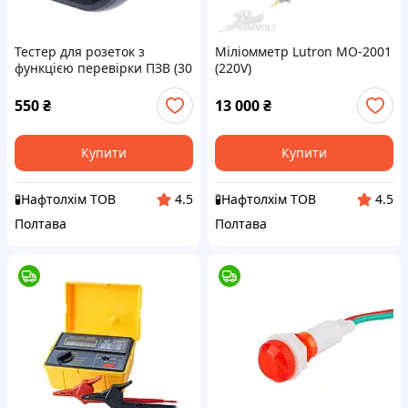
Тестер для розеток з
Міліомметр Lutron MO-2001
функцією перевірки ПЗВ (30
(220V)
мА) Peakmeter PM6860DR
550
₴
13 000
₴
Купити
Купити
🧪Нафтолхім ТОВ
🧪Нафтолхім ТОВ
4.5
4.5
Полтава
Полтава