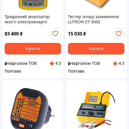
Трифазний аналізатор
Тестер опору заземлення
якості електроенергії
LUTRON ET-3000
LUTRON DW-6092
83 400
₴
15 030
₴
Купити
Купити
🧪Нафтолхім ТОВ
🧪Нафтолхім ТОВ
4.5
4.5
Полтава
Полтава