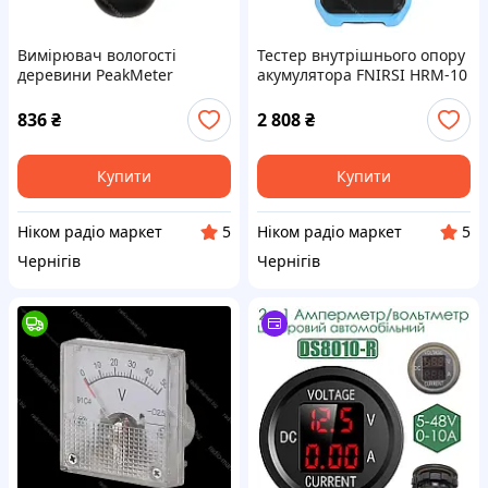
Вимірювач вологості
Тестер внутрішнього опору
деревини PeakMeter
акумулятора FNIRSI HRM-10
PM6811A
836
₴
2 808
₴
Купити
Купити
Ніком радіо маркет
Ніком радіо маркет
5
5
Чернігів
Чернігів