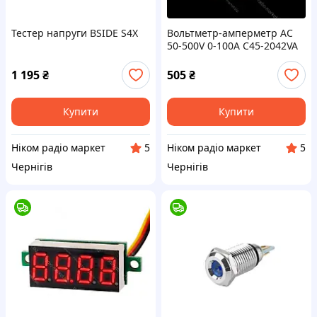
Тестер напруги BSIDE S4X
Вольтметр-амперметр AC
50-500V 0-100A C45-2042VA
1 195
₴
505
₴
Купити
Купити
Ніком радіо маркет
Ніком радіо маркет
5
5
Чернігів
Чернігів