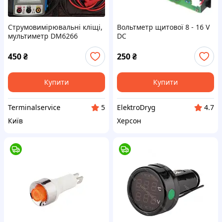
Струмовимірювальні кліщі,
Вольтметр щитової 8 - 16 V
мультиметр DM6266
DC
450
₴
250
₴
Купити
Купити
Terminalservice
ElektroDryg
5
4.7
Київ
Херсон