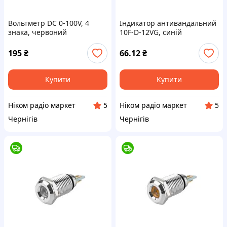
Вольтметр DC 0-100V, 4
Індикатор антивандальний
знака, червоний
10F-D-12VG, синій
195
₴
66.12
₴
Купити
Купити
Ніком радіо маркет
Ніком радіо маркет
5
5
Чернігів
Чернігів