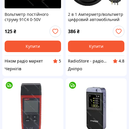
Вольтметр постійного
2 в 1 Амперметр/вольтметр
струму 91C4 0-50V
цифровий автомобільний
червоний 5-48V 0-10A
(DS8010-R)
125
₴
386
₴
Купити
Купити
Ніком радіо маркет
RadioStore - радіоаматорські та електротехнічні товари
5
4.8
Чернігів
Дніпро