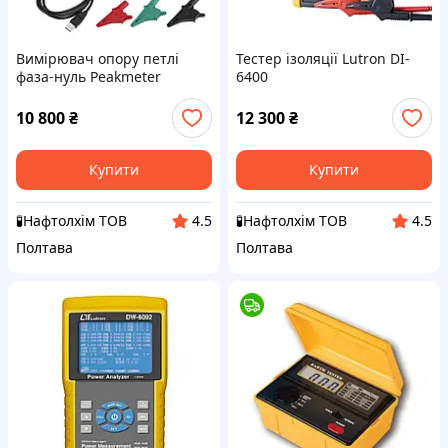
Вимірювач опору петлі
Тестер ізоляції Lutron DI-
фаза-нуль Peakmeter
6400
PM5910
10 800
₴
12 300
₴
Купити
Купити
🧪Нафтолхім ТОВ
🧪Нафтолхім ТОВ
4.5
4.5
Полтава
Полтава