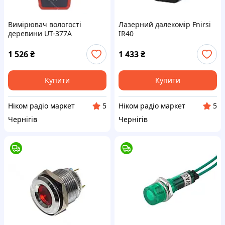
Вимірювач вологості
Лазерний далекомір Fnirsi
деревини UT-377A
IR40
1 526
₴
1 433
₴
Купити
Купити
Ніком радіо маркет
Ніком радіо маркет
5
5
Чернігів
Чернігів