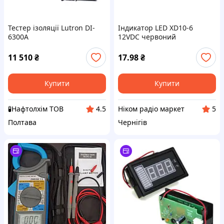
Тестер ізоляції Lutron DI-
Індикатор LED XD10-6
6300A
12VDC червоний
11 510
₴
17.98
₴
Купити
Купити
🧪Нафтолхім ТОВ
Ніком радіо маркет
4.5
5
Полтава
Чернігів