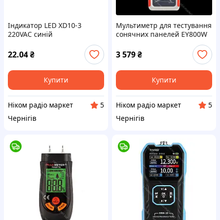
Індикатор LED XD10-3
Мультиметр для тестування
220VAC синій
сонячних панелей EY800W
22.04
₴
3 579
₴
Купити
Купити
Ніком радіо маркет
Ніком радіо маркет
5
5
Чернігів
Чернігів