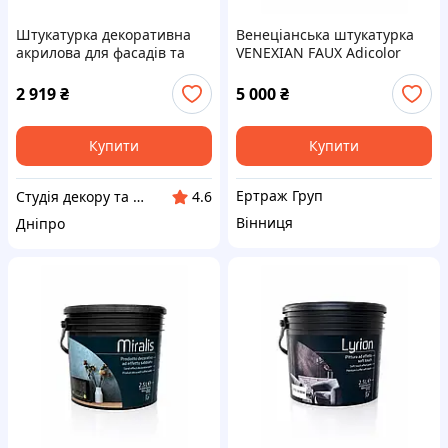
Штукатурка декоративна
Венеціанська штукатурка
акрилова для фасадів та
VENEXIAN FAUX Adicolor
інтер’єрів TRIORA TR-54 Part
«Короїд» 20 кг
2 919
₴
5 000
₴
Купити
Купити
Ертраж Груп
Студія декору та фарб - "DECORATOR"
4.6
Вінниця
Дніпро