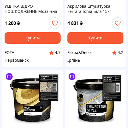
УЦІНКА ВІДРО
Акрилова штукатурка
ПОШКОДЖЕННЕ Мозаїчна
Ferrara Ionia Біла 15кг
декоративна штукатурка
AIWEX AW-40(байрамікс)
1 200
₴
4 831
₴
Відро 25 кг фракція 1,5 мм С
527
Купити
Купити
FOTA
Farba&Decor
4.7
4.2
Первомайск
Ірпінь