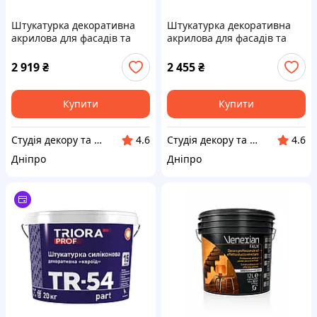
Штукатурка декоративна
Штукатурка декоративна
акрилова для фасадів та
акрилова для фасадів та
інтер’єрів TRIORA TR-53
інтер’єрів TRIORA
Curly «Баранець» 20 кг
«Баранець» 20 кг
2 919
₴
2 455
₴
Купити
Купити
Студія декору та фарб - "DECORATOR"
Студія декору та фарб - "DECORATOR"
4.6
4.6
Дніпро
Дніпро