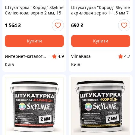
Штукатурка "Короїд" Skyline
Штукатурка "Короїд" Skyline
Силіконова, зерно 2 мм, 15
акриловая зерно 1-1.5 мм 7
кг, 820B65B8T1
кг 77T3A0786
1 564
₴
692
₴
Купити
Купити
Инте​рнет​-кат​алог ск​​идок "BAGSPACE"
VilnaKasa
4.9
4.7
Київ
Київ