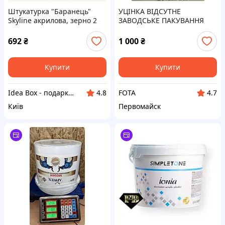
Штукатурка "Баранець"
УЦІНКА ВІДСУТНЕ
Skyline акрилова, зерно 2
ЗАВОДСЬКЕ ПАКУВАННЯ
мм, 7 кг 82065E78KK
Мозаїчна декоративна
штукатурка AIWEX AW-
692
₴
1 000
₴
40(байрамікс) Відро 22 кг
фракція 1,5 мм С 557
Купити
Купити
Idea Box - подарки для всей семьи
FOTA
4.8
4.7
Київ
Первомайск