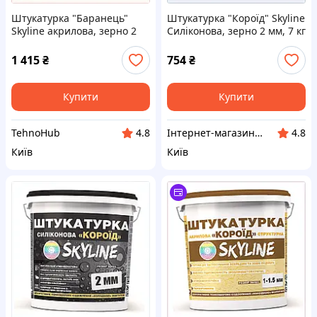
Штукатурка "Баранець"
Штукатурка "Короїд" Skyline
Skyline акрилова, зерно 2
Силіконова, зерно 2 мм, 7 кг
мм, 15 кг, 8T206579B
B8A206583
1 415
₴
754
₴
Купити
Купити
TehnoHub
Інтернет-магазин enJoy
4.8
4.8
Київ
Київ