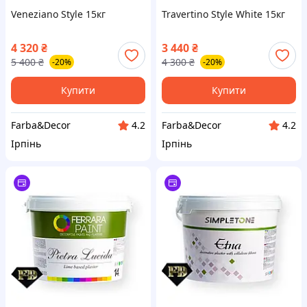
Veneziano Style 15кг
Travertino Style White 15кг
4 320
₴
3 440
₴
5 400
₴
4 300
₴
-20%
-20%
Купити
Купити
Farba&Decor
Farba&Decor
4.2
4.2
Ірпінь
Ірпінь