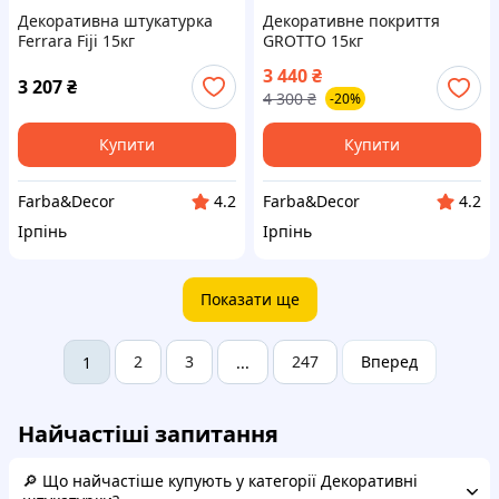
Декоративна штукатурка
Декоративне покриття
Ferrara Fiji 15кг
GROTTO 15кг
3 440
₴
3 207
₴
4 300
₴
-20%
Купити
Купити
Farba&Decor
Farba&Decor
4.2
4.2
Ірпінь
Ірпінь
Показати ще
2
3
247
Вперед
1
...
Найчастіші запитання
🔎 Що найчастіше купують у категорії Декоративні