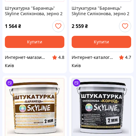
Штукатурка "Баранець"
Штукатурка "Баранець"
Skyline Силіконова, зерно 2
Skyline Силіконова, зерно 2
мм, 15 кг, 82065C8P4X
мм, 25 кг, C820TE6585
1 564
₴
2 559
₴
Купити
Купити
Интернет-магазин TVOЁ
Интернет-каталог скидок "Гривна Маркет"
4.8
4.7
Київ
Київ