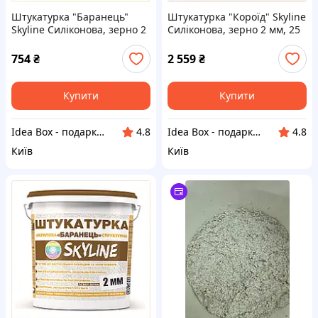
Штукатурка "Баранець"
Штукатурка "Короїд" Skyline
Skyline Силіконова, зерно 2
Силіконова, зерно 2 мм, 25
мм, 7 кг 8C206A586
кг 8X20M6582
754
₴
2 559
₴
Купити
Купити
Idea Box - подарки для всей семьи
Idea Box - подарки для всей семьи
4.8
4.8
Київ
Київ