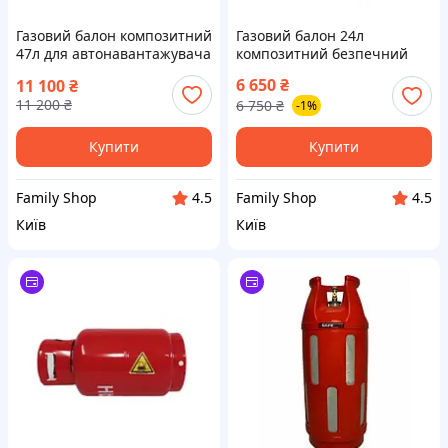
Газовий балон композитний
Газовий балон 24л
47л для автонавантажувача
композитний безпечний
Рідка-фаза з сифонною
пропановий Safegas
6 650
₴
11 100
₴
трубкою
11 200
₴
6 750
₴
-1%
Купити
Купити
Family Shop
Family Shop
4.5
4.5
Київ
Київ