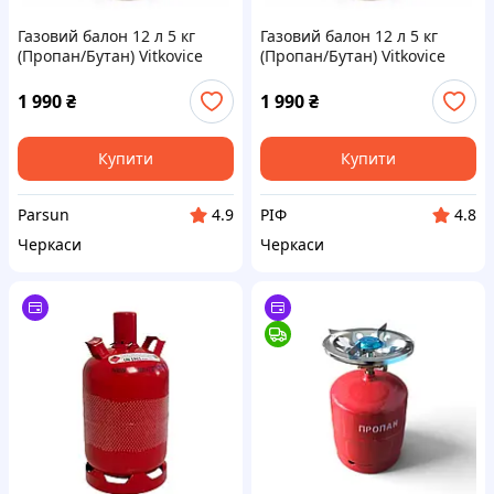
Газовий балон 12 л 5 кг
Газовий балон 12 л 5 кг
(Пропан/Бутан) Vitkovice
(Пропан/Бутан) Vitkovice
Milmet, Польща
Milmet, Польща
1 990
₴
1 990
₴
Купити
Купити
Parsun
РІФ
4.9
4.8
Черкаси
Черкаси