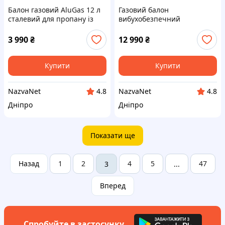
Балон газовий AluGas 12 л
Газовий балон
сталевий для пропану із
вибухобезпечний
запобіжним клапаном
металевий 79 л Vitkovice з
клапаном тиску
3 990
₴
12 990
₴
Купити
Купити
NazvaNet
NazvaNet
4.8
4.8
Дніпро
Дніпро
Показати ще
Назад
1
2
4
5
47
3
...
Вперед
Спробуйте в застосунку