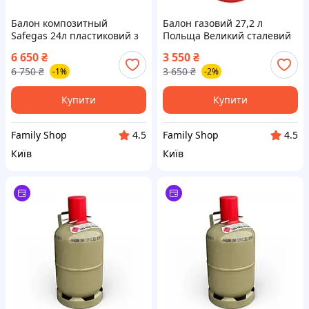
Балон композитный
Балон газовий 27,2 л
Safegas 24л пластиковий з
Польща Великий сталевий
вентилем порожній
балон для кемпінгу, дачі та
6 650
₴
3 550
₴
гриля
6 750
₴
3 650
₴
-1%
-2%
Купити
Купити
Family Shop
Family Shop
4.5
4.5
Київ
Київ