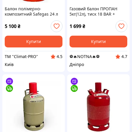
Балон полімерно-
Газовий балон ПРОПАН
композитний Safegas 24 л
5кг(12л), тиск 18 BAR +
пальник 20448, Red, Q2
5 100
₴
1 699
₴
Купити
Купити
ТМ "Climat-PRO"
⚽️🔥NOTNA🔥⚽️
4.5
4.7
Київ
Дніпро