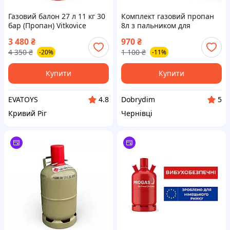
Газовий балон 27 л 11 кг 30
Комплект газовий пропан
бар (Пропан) Vitkovice
8л з пальником для
Milmet, Польща EVT
приготування їжі
3 480
₴
970
₴
4 350
₴
1 100
₴
-20%
-11%
Купити
Купити
EVATOYS
Dobrydim
4.8
5
Кривий Ріг
Чернівці