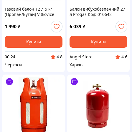
Газовий балон 12 л 5 кг
Балон вибухобезпечний 27
(Пропан/Бутан) Vitkovice
л Progas Код: 010642
Milmet, Польща
1 990
₴
6 039
₴
Купити
Купити
00:24
Angel Store
4.8
4.6
Черкаси
Харків