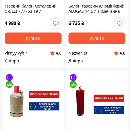
Газовий балон металевий
Балон газовий алюмінієвий
GRILLI 777763 19 л
ALUGAS 14,5 л Німеччина
вибухобезпечний
вибухобезпечний
4 990
₴
6 735
₴
Купити
Купити
Virnyy vybir
NazvaNet
4.8
4.8
Дніпро
Дніпро