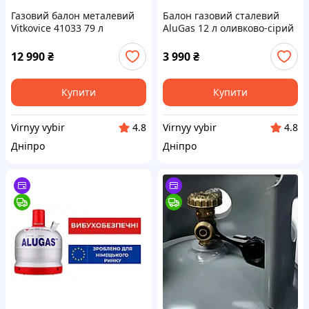
Газовий балон металевий
Балон газовий сталевий
Vitkovice 41033 79 л
AluGas 12 л оливково-сірий
вибухобезпечний
12 990
₴
3 990
₴
Купити
Купити
Virnyy vybir
Virnyy vybir
4.8
4.8
Дніпро
Дніпро