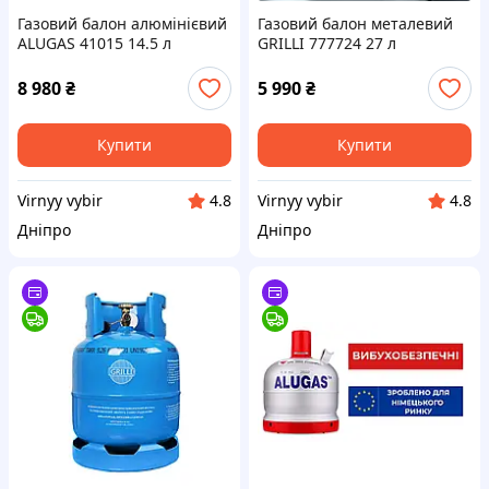
Газовий балон алюмінієвий
Газовий балон металевий
ALUGAS 41015 14.5 л
GRILLI 777724 27 л
німецький
вибухобезпечний
вибухобезпечний
8 980
₴
5 990
₴
Купити
Купити
Virnyy vybir
Virnyy vybir
4.8
4.8
Дніпро
Дніпро