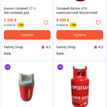
Балон газовий 27 л
Газовий балон 47л
Металевий для
композитний безпечний
автонавантажувача Рідка-
пропановий Safegas
5 250
₴
8 500
₴
фаза з сифонною трубкою
5 350
₴
8 600
₴
-1%
-1%
Купити
Купити
Family Shop
Family Shop
4.5
4.5
Київ
Київ