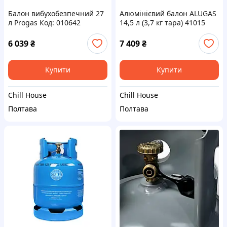
Балон вибухобезпечний 27
Алюмінієвий балон ALUGAS
л Progas Код: 010642
14,5 л (3,7 кг тара) 41015
Код: 010566
6 039
₴
7 409
₴
Купити
Купити
Chill House
Chill House
Полтава
Полтава