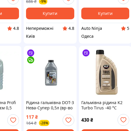
686
₴
-9%
и
Купити
Купити
Непереможні
Auto Ninja
4.8
4.8
5
Київ
Одеса
на Profi
Рідина гальмівна DOT-3
Гальмівна рідина K2
єм 0,5
Нева-Супер 0,5л (вр-во
Turbo Tirus -40 °C
МФК
Sobol) ЗЕ
зимова 1 л (T360)
117
₴
100434
430
₴
164
₴
-28%