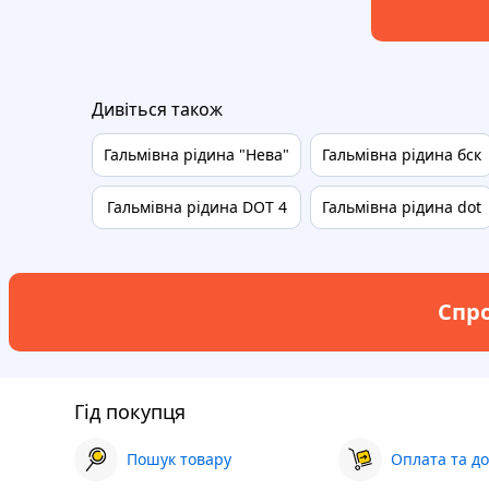
Дивіться також
Гальмівна рідина "Нева"
Гальмівна рідина бск
Гальмівна рідина DOT 4
Гальмівна рідина dot
Спро
Гід покупця
Пошук товару
Оплата та до