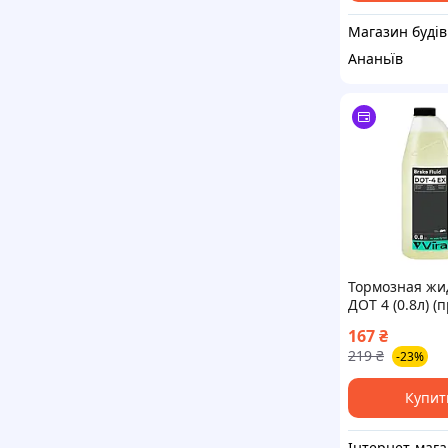
Маг
Ананьїв
Тормозная жи
ДОТ 4 (0.8л) (
Украина) ПИР 
167
₴
298293
219
₴
-23%
Купит
Ін