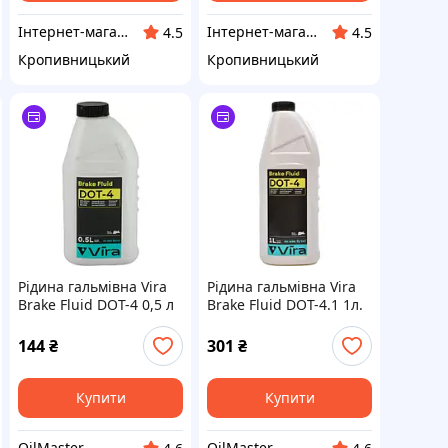
Інтернет-магазин "Запчастинки"
Інтернет-магазин "Запчастинки"
4.5
4.5
Кропивницький
Кропивницький
Рідина гальмівна Vira
Рідина гальмівна Vira
Brake Fluid DOT-4 0,5 л
Brake Fluid DOT-4.1 1л.
VI1011
(VI1112)
144
₴
301
₴
Купити
Купити
OilMaster
OilMaster