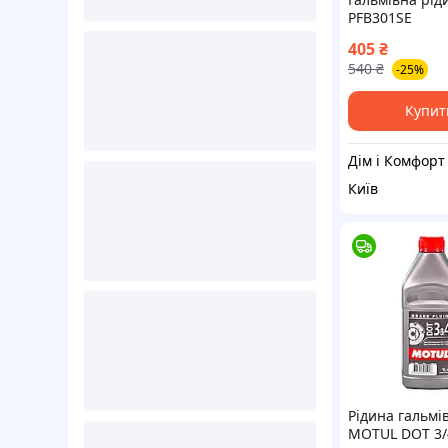
PFB301SE
405
₴
540
₴
-25%
Купит
Дім і Комфорт
Київ
Рідина гальмі
MOTUL DOT 3/