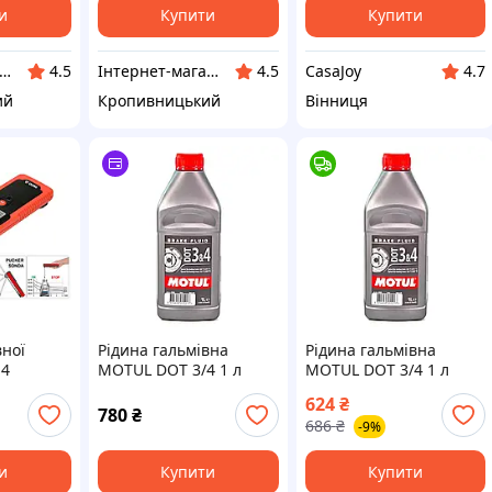
и
Купити
Купити
тернет-магазин "Запчастинки"
Інтернет-магазин "Запчастинки"
CasaJoy
4.5
4.5
4.7
ий
Кропивницький
Вінниця
вної
Рідина гальмівна
Рідина гальмівна
 4
MOTUL DOT 3/4 1 л
MOTUL DOT 3/4 1 л
(105835)
(105835) 1100-TD
624
₴
і
780
₴
686
₴
-9%
алом [28]
и
Купити
Купити