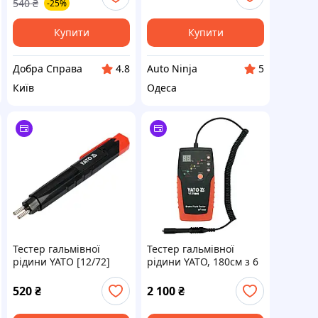
540
₴
-25%
Купити
Купити
Добра Справа
Auto Ninja
4.8
5
Київ
Одеса
Тестер гальмівної
Тестер гальмівної
рідини YATO [12/72]
рідини YATO, 180см з 6
діодними
індикаторами і
520
₴
2 100
₴
звуковим сигналом,
еласт. зонд [10]