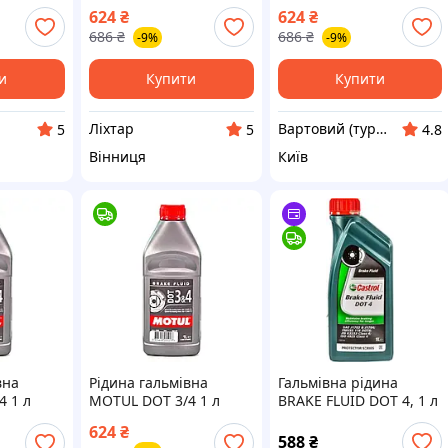
-DS
(105835) [1100-liht]
(105835) (1100-vart)
624
₴
624
₴
686
₴
686
₴
-9%
-9%
и
Купити
Купити
Ліхтар
Вартовий (туризм, полювання та кемпінг)
5
5
4.8
Вінниця
Київ
вна
Рідина гальмівна
Гальмівна рідина
4 1 л
MOTUL DOT 3/4 1 л
BRAKE FLUID DOT 4, 1 л
-piho}
(105835) |neper-1100|
Castrol 15DE1B
624
₴
588
₴