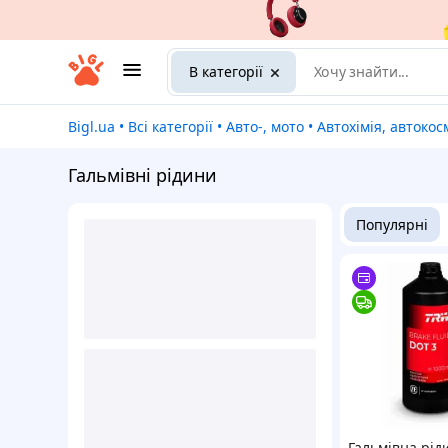
В категорії
Bigl.ua
•
Всі категорії
•
Авто-, мото
•
Автохімія, автокосметика і авт
Гальмівні рідини
Популярні
Гальмівна рі