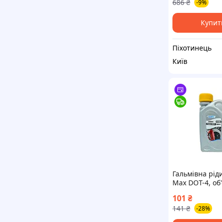
686
₴
-9%
Купит
Піхотинець
Київ
Гальмівна ріди
Max DOT-4, об'
літра (вр-во 
101
₴
Україна) ПІР 
141
₴
-28%