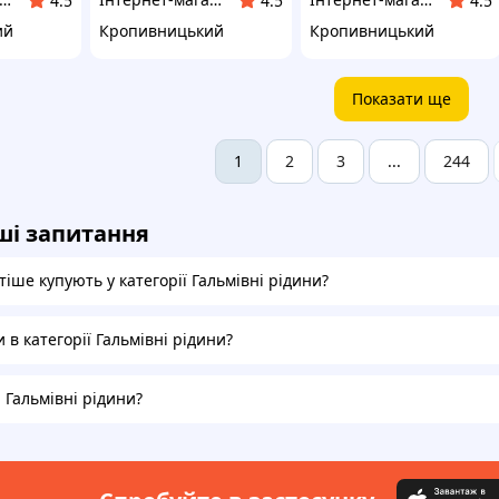
4.5
4.5
4.5
ий
Кропивницький
Кропивницький
Показати ще
2
3
244
1
...
ші запитання
іше купують у категорії Гальмівні рідини?
и в категорії Гальмівні рідини?
а Гальмівні рідини?