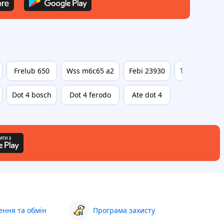
Frelub 650
Wss m6c65 a2
Febi 23930
Toyota dot 4
Dot 4 bosch
Dot 4 ferodo
Ate dot 4
ння та обмін
Програма захисту