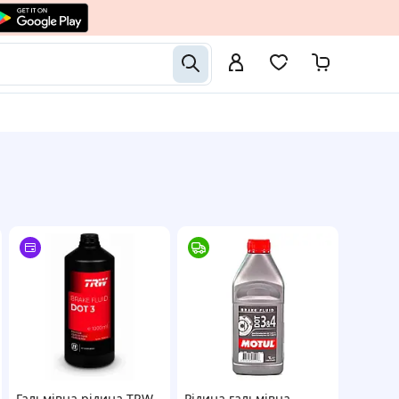
-
Гальмівна рідина TRW
Рідина гальмівна