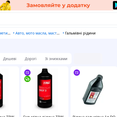
омастила
•
Авто, мото масла, мастила та рідини
•
Гальмівні рідини
Дешеві
Дорогі
Зі знижками
дина TRW
Гальмівна рідина TRW
Рідина гальмівна 1л DOT