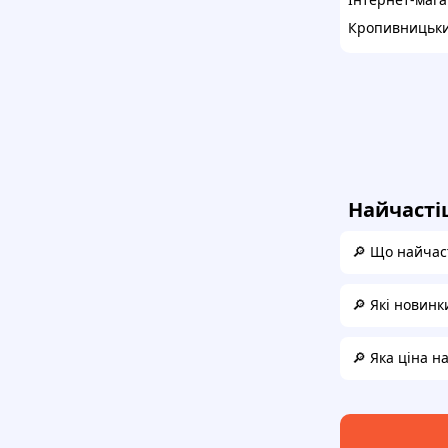
Кропивницьк
Найчасті
🔎 Що найчаст
🔎 Які новинк
🔎 Яка ціна н