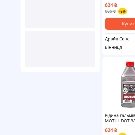
(105835) 1100
624
₴
686
₴
-9%
Купит
Драйв Сенс
Вінниця
Рідина гальмі
MOTUL DOT 3/
(105835) {1100
624
₴