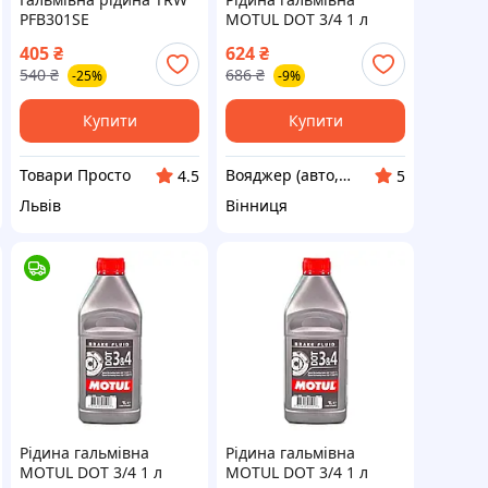
PFB301SE
MOTUL DOT 3/4 1 л
(105835) 1100-VO
405
₴
624
₴
540
₴
686
₴
-25%
-9%
Купити
Купити
Товари Просто
Вояджер (авто, туризм, спорт)
4.5
5
Львів
Вінниця
Рідина гальмівна
Рідина гальмівна
MOTUL DOT 3/4 1 л
MOTUL DOT 3/4 1 л