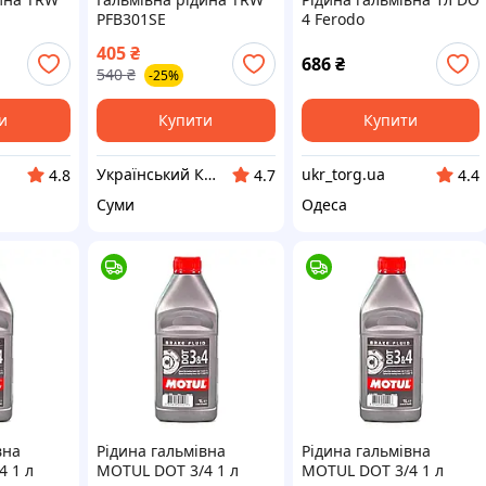
PFB301SE
4 Ferodo
405
₴
686
₴
540
₴
-25%
и
Купити
Купити
Український Кошик
ukr_torg.ua
4.8
4.7
4.4
Суми
Одеса
вна
Рідина гальмівна
Рідина гальмівна
4 1 л
MOTUL DOT 3/4 1 л
MOTUL DOT 3/4 1 л