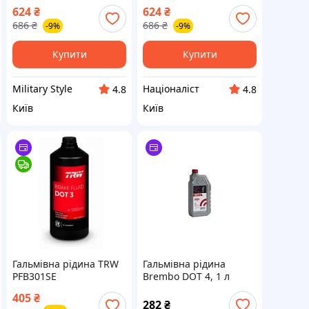
(105835) 1
(105835) [n-1100]
624
₴
624
₴
686
₴
686
₴
-9%
-9%
Купити
Купити
Military Style
Націоналіст
4.8
4.8
Київ
Київ
Гальмівна рідина TRW
Гальмівна рідина
PFB301SE
Brembo DOT 4, 1 л
Brembo L 04 010
405
₴
282
₴