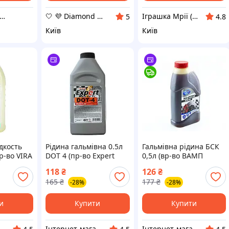
азин будівельних матеріалів "ФАХІВЕЦЬ"
🤍 💜 Diamond 🤍 💜
Іграшка Мрії (дитячі, авто, туризм)
5
4.8
Київ
Київ
дкость
Рідина гальмівна 0.5л
Гальмівна рідина БСК
пр-во VIRA
DOT 4 (пр-во Expert
0,5л (вр-во ВАМП
73954 З
Polo Польща) ПІР 63567
Україна) ПІР 63875 ПД
118
₴
126
₴
ПД 209656 З 263033
311433
165
₴
177
₴
-28%
-28%
и
Купити
Купити
тернет-магазин "Запчастинки"
Інтернет-магазин "Запчастинки"
Інтернет-магазин "Запчастинки"