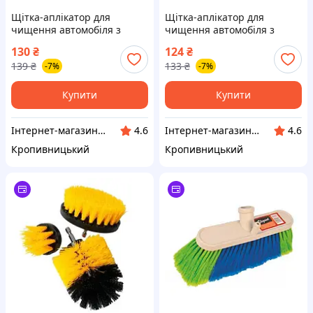
Щітка-аплікатор для
Щітка-аплікатор для
чищення автомобіля з
чищення автомобіля з
підставкою світла 58х48мм
підставкою чорна 58х48мм
130
₴
124
₴
нейлон (вр-во Завод) CH
нейлон (вр-во Завод) CH
139
₴
133
₴
-7%
-7%
Купити
Купити
Інтернет-магазин "Запчастинки"
Інтернет-магазин "Запчастинки"
4.6
4.6
Кропивницький
Кропивницький