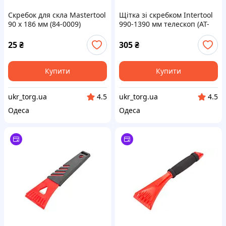
Скребок для скла Mastertool
Щітка зі скребком Intertool
90 x 186 мм (84-0009)
990-1390 мм телескоп (AT-
0119)
25
₴
305
₴
Купити
Купити
ukr_torg.ua
ukr_torg.ua
4.5
4.5
Одеса
Одеса