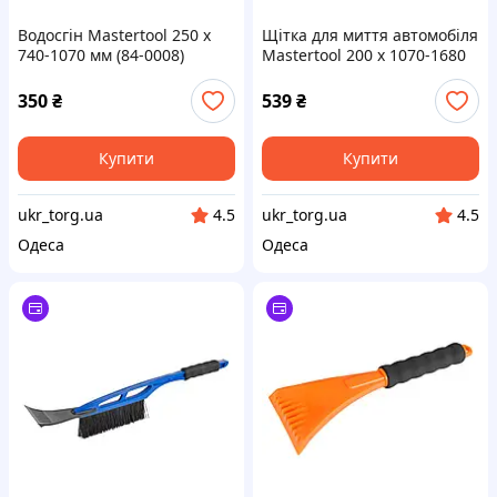
Водосгін Mastertool 250 x
Щітка для миття автомобіля
740-1070 мм (84-0008)
Mastertool 200 x 1070-1680
мм з клапаном (84-0017)
350
₴
539
₴
Купити
Купити
ukr_torg.ua
ukr_torg.ua
4.5
4.5
Одеса
Одеса