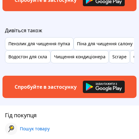
Спробуйте в застосунку
Дивіться також
Пензлик для чищення пупка
Піна для чищення салону
Водосгон для скла
Чищення кондиціонера
Scrape
Ск
Спробуйте в застосунку
Гід покупця
Пошук товару