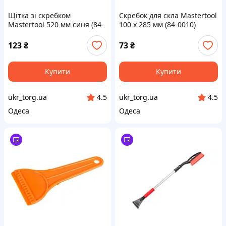
Щітка зі скребком
Скребок для скла Mastertool
Mastertool 520 мм синя (84-
100 x 285 мм (84-0010)
0004)
123
₴
73
₴
Купити
Купити
ukr_torg.ua
ukr_torg.ua
4.5
4.5
Одеса
Одеса