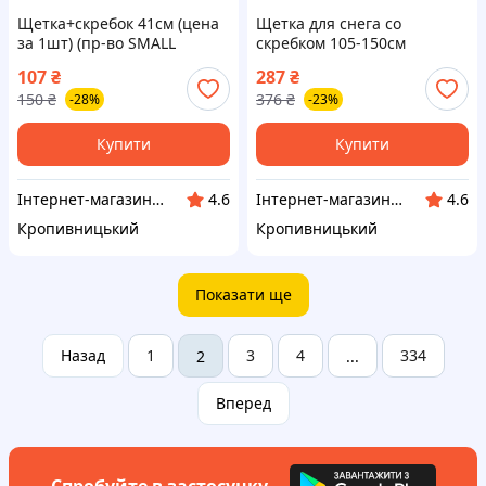
Щетка+скребок 41см (цена
Щетка для снега со
за 1шт) (пр-во SMALL
скребком 105-150см
Польша) ПИР 39375
(телескопическая) (пр-во
107
₴
287
₴
LAVITA Польша) ПИР 43666 З
150
₴
376
₴
-28%
-23%
985583 М 3790903
Купити
Купити
Інтернет-магазин "Запчастинки"
Інтернет-магазин "Запчастинки"
4.6
4.6
Кропивницький
Кропивницький
Показати ще
Назад
1
3
4
334
2
...
Вперед