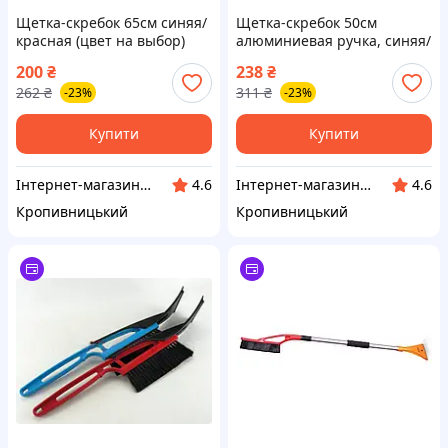
Щетка-скребок 65см синяя/
Щетка-скребок 50см
красная (цвет на выбор)
алюминиевая ручка, синяя/
1шт (пр-во ALPEJKA
красная (цвет на выбор)
200
₴
238
₴
Польша) ПИР 21818
1шт (пр-во PINGUIN
262
₴
311
₴
-23%
-23%
Польша) ПИР 32648
Купити
Купити
Інтернет-магазин "Запчастинки"
Інтернет-магазин "Запчастинки"
4.6
4.6
Кропивницький
Кропивницький