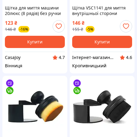
Щітка для миття машини
Щітка VSC1141 для миття
20люкс (8 рядів) без ручки
внутрішньої сторони
лобового скла з
123
₴
146
₴
мікрофіброю (вир-во Vitol
146
₴
155
₴
-16%
-5%
Україна) ВСС
Купити
Купити
CasaJoy
Інтернет-магазин "Запчастинки"
4.7
4.6
Вінниця
Кропивницький