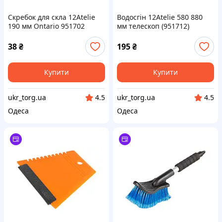
Скребок для скла 12Atelie
Водосгін 12Atelie 580 880
190 мм Ontario 951702
мм телескоп (951712)
(951702)
38
₴
195
₴
Купити
Купити
ukr_torg.ua
ukr_torg.ua
4.5
4.5
Одеса
Одеса