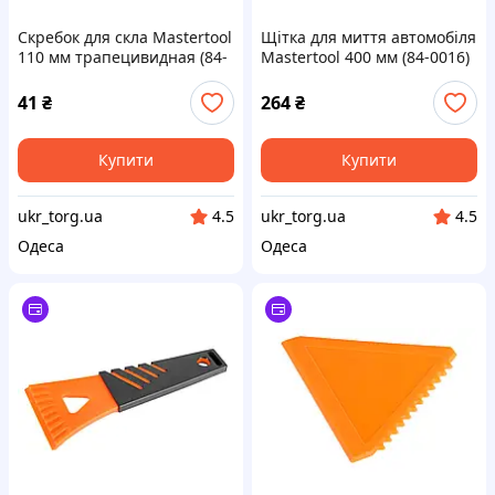
Скребок для скла Mastertool
Щітка для миття автомобіля
110 мм трапецивидная (84-
Mastertool 400 мм (84-0016)
0012)
41
₴
264
₴
Купити
Купити
ukr_torg.ua
ukr_torg.ua
4.5
4.5
Одеса
Одеса