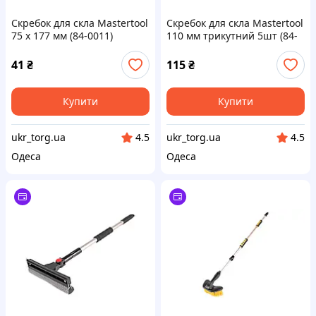
Скребок для скла Mastertool
Скребок для скла Mastertool
75 x 177 мм (84-0011)
110 мм трикутний 5шт (84-
0013) (5 шт.)
41
₴
115
₴
Купити
Купити
ukr_torg.ua
ukr_torg.ua
4.5
4.5
Одеса
Одеса