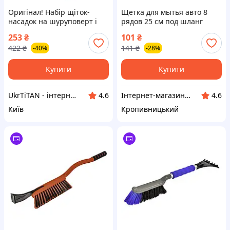
Оригінал! Набір щіток-
Щетка для мытья авто 8
насадок на шуруповерт і
рядов 25 см под шланг
дриль для чищення
ВОРС (без палки) (ELEGANT)
253
₴
101
₴
автомобіля, 3 шт., жовтий -
ПИР 76180 ПД 107782 З
422
₴
141
₴
-40%
-28%
Вища Якість!
200133
Купити
Купити
UkrTiTAN - інтернет-магазин електроніки та комп'ютерної техніки
Інтернет-магазин "Запчастинки"
4.6
4.6
Київ
Кропивницький