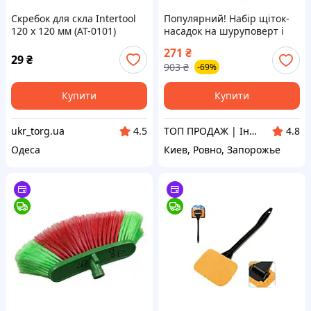
Скребок для скла Intertool
Популярний! Набір щіток-
120 x 120 мм (AT-0101)
насадок на шуруповерт і
дриль для чищення
271
₴
автомобіля, 3 шт., жовтий -
29
₴
903
₴
-69%
Краща якість тільки на
Купити
Купити
ukr_torg.ua
ТОП ПРОДАЖ | Інтернет-супермаркет «NUKLEON»
4.5
4.8
Одеса
Киев, Ровно, Запорожье