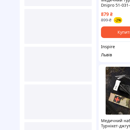
Dnipro 51-031-
Дніпро
879
₴
899
₴
-2%
Купит
Inspire
Львів
Медичний набі
Турнікет-джгут