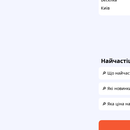
Київ
Найчасті
🔎 Що найчаст
🔎 Які новинк
🔎 Яка ціна н