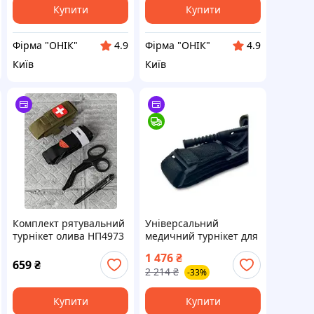
Купити
Купити
Фірма "ОНІК"
Фірма "ОНІК"
4.9
4.9
Київ
Київ
Комплект рятувальний
Універсальний
турнікет олива НП4973
медичний турнікет для
зупинки кровотечі
1 476
₴
джгут для першої
659
₴
2 214
₴
-33%
допомоги в екстрених
ситуаціях 94 см FLAME
Купити
Купити