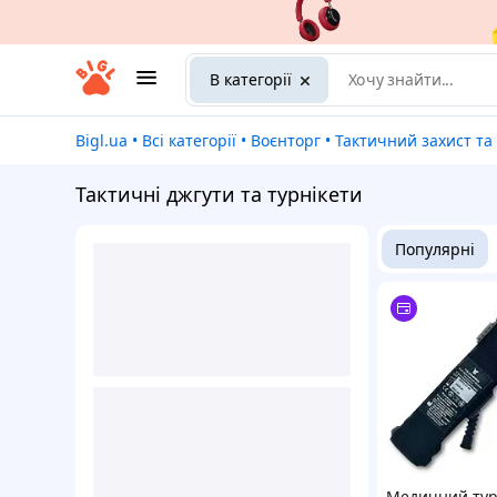
В категорії
Bigl.ua
•
Всі категорії
•
Воєнторг
•
Тактичний захист та екіпірув
Тактичні джгути та турнікети
Популярні
Медичний тур