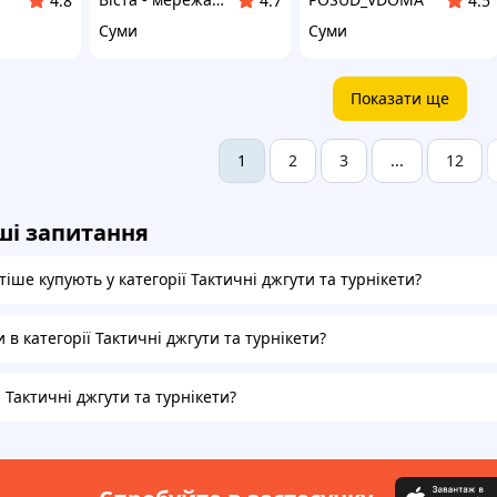
4.8
4.7
4.5
Суми
Суми
Показати ще
2
3
12
1
...
ші запитання
іше купують у категорії Тактичні джгути та турнікети?
и в категорії Тактичні джгути та турнікети?
а Тактичні джгути та турнікети?