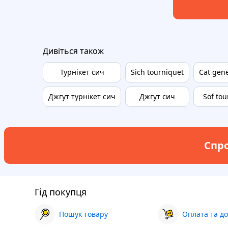
Дивіться також
Турнікет сич
Sich tourniquet
Cat gene
Джгут турнікет сич
Джгут сич
Sof tou
Спро
Гід покупця
Пошук товару
Оплата та до