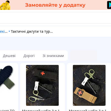
ання
•
Тактичні джгути та турнікети
Дешеві
Дорогі
Зі знижками
нікет TQ
Медичний набір 3 в 1
Медичний набір 3 в 1