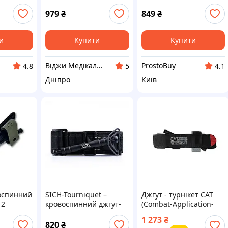
E,
Tourniquet),
турнікет “СІЧ”
ичні
механічний
979
₴
849
₴
ці EMT
5407
и
Купити
Купити
Віджи Медікал Україна - Інтернет-магазин медичних товарів
ProstoBuy
4.8
5
4.1
Дніпро
Київ
воспинний
SICH-Tourniquet –
Джгут - турнікет CAT
 2
кровоспинний джгут-
(Combat-Application-
турнікет “СІЧ”
Tourniquet) Generation
1 273
₴
7
820
₴