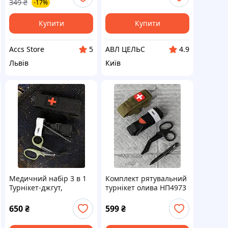
349
₴
-17%
(США)
Купити
Купити
Accs Store
АВЛ ЦЕЛЬС
5
4.9
Львів
Київ
Медичний набір 3 в 1
Комплект рятувальний
Турнікет-джгут,
турнікет олива НП4973
підсумок MOLLE,
маленькі тактичні
650
₴
599
₴
медичні ножиці EMT
чорний ВТ5408