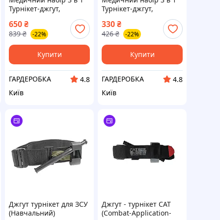
Турнікет-джгут,
Турнікет-джгут,
підсумок MOLLE,
підсумок MOLLE,
650
₴
330
₴
маленькі тактичні
маленькі тактичні
839
₴
426
₴
-22%
-22%
медичні ножиці EMT
медичні ножиці EMT
піксель ВТ5409
олива ВТ5411
Купити
Купити
ГАРДЕРОБКА
ГАРДЕРОБКА
4.8
4.8
Київ
Київ
Джгут турнікет для ЗСУ
Джгут - турнікет CAT
(Навчальний)
(Combat-Application-