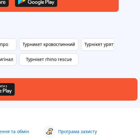
ипро
Турникет кровоспинний
Турнікет урятував
игінал
Турнікет rhino rescue
ння та обмін
Програма захисту