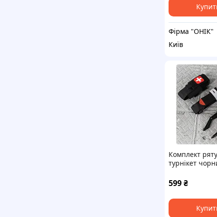
Купит
Фірма "ОНІК"
Київ
Комплект рят
турнікет чорн
НП4972
599
₴
Купит