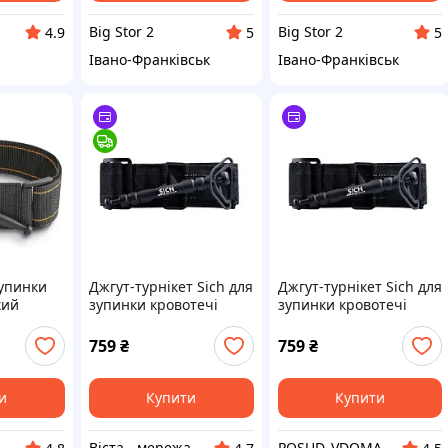
Big Stor 2
Big Stor 2
4.9
5
5
Івано-Франківськ
Івано-Франківськ
зупинки
Джгут-турнікет Sich для
Джгут-турнікет Sich для
кий
зупинки кровотечі
зупинки кровотечі
 до 30 см
759
₴
759
₴
иків і
FLAME
и
Купити
Купити
Віста - мережа будівельно-господарчих маркетів
POSUD_VDOMA