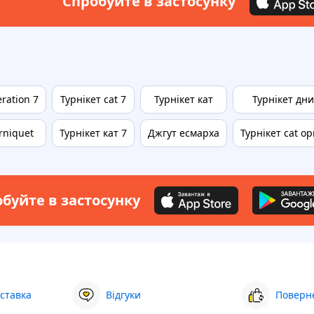
Спробуйте в застосунку
ration 7
Турнікет cat 7
Турнікет кат
Турнікет дн
rniquet
Турнікет кат 7
Джгут есмарха
Турнікет cat ор
буйте в застосунку
ставка
Відгуки
Поверне