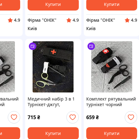
и
Купити
Купити
Фірма "ОНІК"
Фірма "ОНІК"
4.9
4.9
4.9
Київ
Київ
увальний
Медичний набір 3 в 1
Комплект рятувальний
ий
Турнікет-джгут,
турнікет чорний
підсумок MOLLE,
НП4972
маленькі тактичні
715
₴
659
₴
медичні ножиці EMT
чорний ВТ5408
и
Купити
Купити