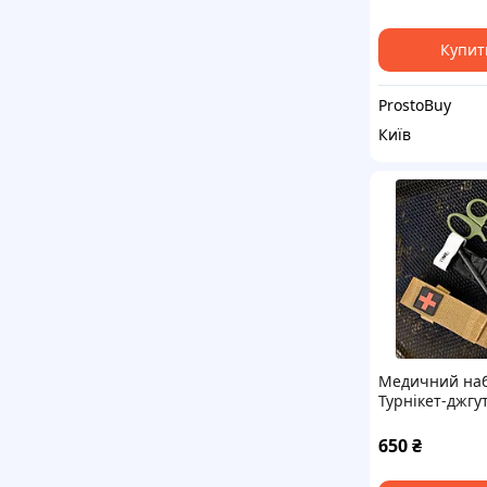
Купит
ProstoBuy
Київ
Медичний набі
Турнікет-джгут
підсумок MOLL
маленькі такт
650
₴
медичні ножи
койот ВТ5410