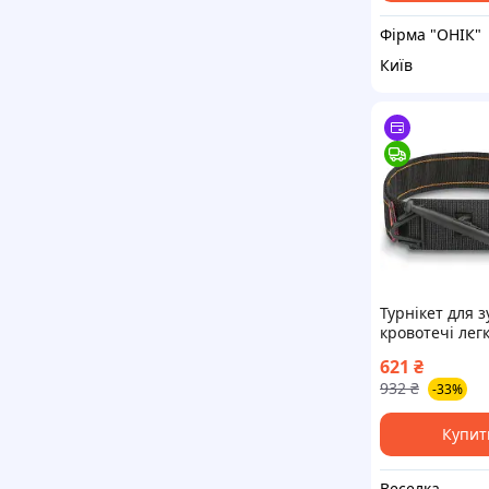
Фірма "ОНІК"
Київ
Турнікет для 
кровотечі лег
компактний
621
₴
універсальний
932
₴
-33%
для рятувальн
спортсменів 
Купит
Веселка