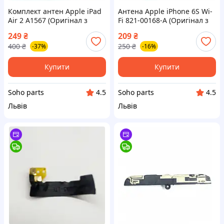
Комплект антен Apple iPad
Антена Apple iPhone 6S Wi-
Air 2 A1567 (Оригінал з
Fi 821-00168-A (Оригінал з
розбору) (Відновлений)
розбору) (Відновлений)
249
₴
209
₴
400
₴
250
₴
-37%
-16%
Купити
Купити
Soho parts
Soho parts
4.5
4.5
Львів
Львів