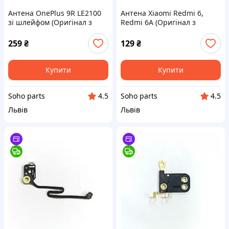
Антена OnePlus 9R LE2100
Антена Xiaomi Redmi 6,
зі шлейфом (Оригінал з
Redmi 6A (Оригінал з
розбору) (Відновлений)
розбору) (Відновлений)
259
₴
129
₴
Купити
Купити
Soho parts
Soho parts
4.5
4.5
Львів
Львів