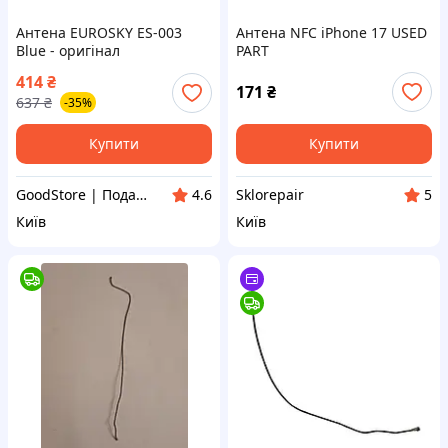
Антена EUROSKY ES-003
Антена NFC iPhone 17 USED
Blue - оригінал
PART
414
₴
171
₴
637
₴
-35%
Купити
Купити
GoodStore | Подарунки, Товари для дому та работи
Sklorepair
4.6
5
Київ
Київ