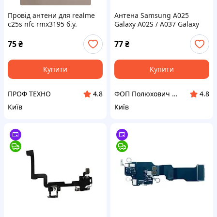
Провід антени для realme
Антена Samsung A025
c25s nfc rmx3195 б.у.
Galaxy A02S / A037 Galaxy
оригінал
A03s
75
₴
77
₴
Купити
Купити
ПРОФ ТЕХНО
ФОП Полюхович Л.Г.
4.8
4.8
Київ
Київ