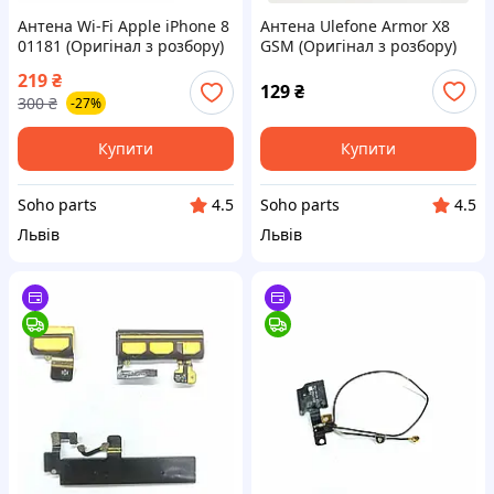
Антена Wi-Fi Apple iPhone 8
Антена Ulefone Armor X8
01181 (Оригінал з розбору)
GSM (Оригінал з розбору)
(Відновлений)
(Відновлений)
219
₴
129
₴
300
₴
-27%
Купити
Купити
Soho parts
Soho parts
4.5
4.5
Львів
Львів