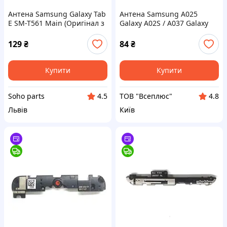
Антена Samsung Galaxy Tab
Антена Samsung A025
E SM-T561 Main (Оригінал з
Galaxy A02S / A037 Galaxy
розбору) (Відновлений)
A03s
129
₴
84
₴
Купити
Купити
Soho parts
ТОВ "Всеплюс"
4.5
4.8
Львів
Київ