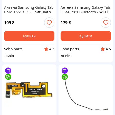
Антена Samsung Galaxy Tab
Антена Samsung Galaxy Tab
E SM-T561 GPS (Оригінал з
E SM-T561 Bluetooth / Wi-Fi
розбору) (Відновлений)
(Оригінал з розбору)
(Відновлений)
109
₴
179
₴
Купити
Купити
Soho parts
Soho parts
4.5
4.5
Львів
Львів