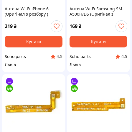
Антена Wi-Fi iPhone 6
Антена Wi-Fi Samsung SM-
(Оригінал з розбору )
A500H/DS (Оригінал з
(Вживаний)
розбору) (Відновлений)
219
₴
169
₴
Купити
Купити
Soho parts
Soho parts
4.5
4.5
Львів
Львів