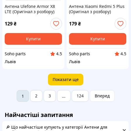
Антена Ulefone Armor X8
Антена Xiaomi Redmi 5 Plus
LTE (Оригінал з розбору)
(Оригінал з розбору)
(Відновлений)
(Вживаний)
129
₴
179
₴
Купити
Купити
Soho parts
Soho parts
4.5
4.5
Львів
Львів
Показати ще
2
3
124
Вперед
1
...
Найчастіші запитання
🔎 Що найчастіше купують у категорії Антени для