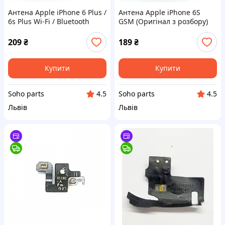
Антена Apple iPhone 6 Plus /
Антена Apple iPhone 6S
6s Plus Wi-Fi / Bluetooth
GSM (Оригінал з розбору)
(Оригінал з розбору)
(Відновлений)
(Відновлений)
209
₴
189
₴
Купити
Купити
Soho parts
Soho parts
4.5
4.5
Львів
Львів