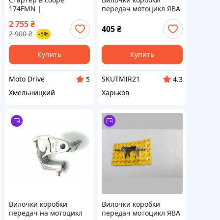
174FMN |
передач мотоцикл ЯВА
Электростартер
JAWA 634/638
2 755
₴
двигателя 300cc
405
₴
2 900
₴
-5%
Купить
Купить
Moto Drive
SKUTMIR21
5
4.3
Хмельницкий
Харьков
Вилочки коробки
Вилочки коробки
передач на мотоцикл
передач мотоцикл ЯВА