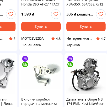
я
Honda DIO AF-27 / TACT
ЯВА-350, 634/638, 6/12
на
AF-24 / AF-30 / LEAD AF-
В, гнутые.
634-638
20 49.9c (TW)
1 590
₴
336
₴
комплект
вка
MOTOTOTECH
ь
Купить
Купить
"MOTOPOISK" интернет- магазин мотозапчастей и аксессуаров
MOTOZVEZDA
Интернет-магазин "MotoMSU"
5
4.8
4.7
Любашевка
Харьков
теля
Вилочки коробки
Двигатель в сборе NB
 | Левая
передач на мотоцикл
174 FMN Kovi Lite/Geon