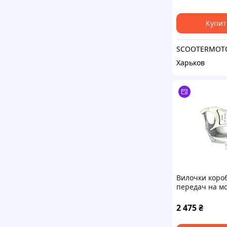
Купит
SCOOTERMOT
Харьков
Вилочки коро
передач на м
ЯВА / JAWA 634
Чехия компле
2 475
₴