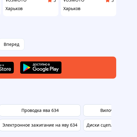
5
5
Харьков
Харьков
Вперед
Проводка ява 634
Вилочки ява
Электронное зажигание на яву 634
Диски сцепления ява 6