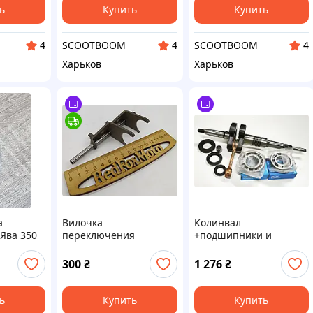
ь
Купить
Купить
SCOOTBOOM
SCOOTBOOM
4
4
4
Харьков
Харьков
а
Вилочка
Колинвал
Ява 350
переключения
+подшипники и
я
передач (комплект)
сальники Suzuki AD50,
ЯВА 350 (634 / 638)
SEPIA Сузуки Сепия
300
₴
1 276
₴
ь
Купить
Купить