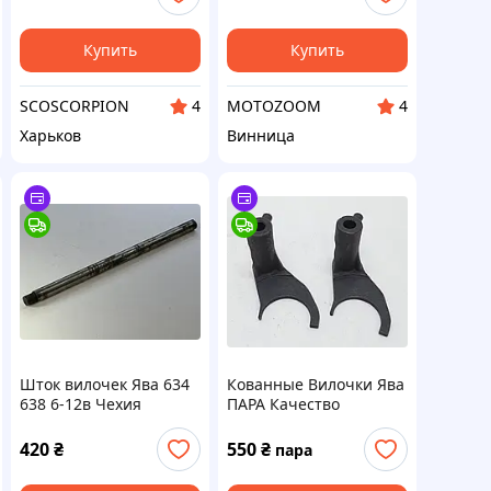
Купить
Купить
SCOSCORPION
MOTOZOOM
4
4
Харьков
Винница
Шток вилочек Ява 634
Кованные Вилочки Ява
638 6-12в Чехия
ПАРА Качество
Оригинал
420
₴
550
₴
пара