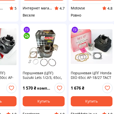
"MOTOPOISK" интернет- магазин мотозапчастей и аксессуаров
Интернет магазин RedFoxMoto запчасти к мототехнике
Motovse
5
4.7
4.8
Веселе
Ровно
ПГ)
Поршневая (ЦПГ)
Поршневая ЦПГ Honda
50сс AF-
Suzuki Lets 1/2/3, 65cc,
DIO 65сс AF-18/27 TACT
F-48 MSU
d-44 mm, Mototech
AF-24/30 LEAD AF-20
Діо Дио
Тайвань
(Ø43mm) MSU Taiwan
1 570
₴
1 676
₴
комплект
Хонда Дио
ь
Купить
Купить
a
Scooteron
StartMoto.in.ua