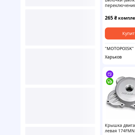
переключени
передач КПП 
мотоцикл Ява 
265
₴
комплект
Китай штампо
Купит
Харьков
Крышка двига
левая 174FMN