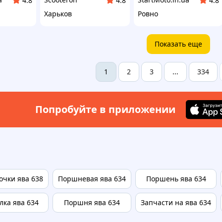
4.8
4.8
4.8
Харьков
Ровно
Показать еще
2
3
334
1
...
Попробуйте в приложении
очки ява 638
Поршневая ява 634
Поршень ява 634
лка ява 634
Поршня ява 634
Запчасти на ява 634