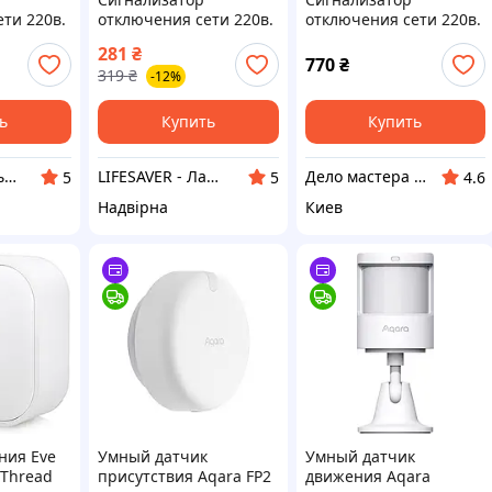
ти 220в.
отключения сети 220в.
отключения сети 220в.
твия
Датчик отсутствия
Датчик отсутствия
281
₴
кун
питания в сети
питания. Крикун
770
₴
319
₴
-12%
ь
Купить
Купить
ФОП Нежальський Андрій Володимирович
LIFESAVER - ЛайфСейвер
Дело мастера боится Интернет-магазин
5
5
4.6
Надвірна
Киев
ния Eve
Умный датчик
Умный датчик
 Thread
присутствия Aqara FP2
движения Aqara