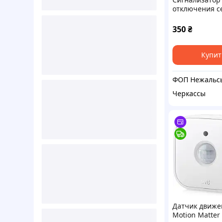
отключения се
Датчик отсутс
питания. Кри
350
₴
Купит
Черкассы
Датчик движе
Motion Matter