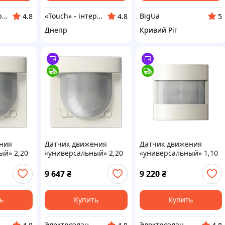
«Touch» - інтернет-магазин електроніки та гаджетів
«Touch» - інтернет-магазин електроніки та гаджетів
BigUa
4.8
4.8
5
Днепр
Кривий Ріг
ния
Датчик движения
Датчик движения
ый» 2,20
«универсальный» 2,20
«универсальный» 1,10
м LS17281
м A17181
9 647
₴
9 220
₴
ь
Купить
Купить
Электроэлан
Электроэлан