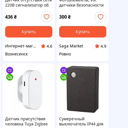
220В сигнализатор об
датчики безопасности
отключении
для ворот шлагбаумов,
электричества
ловушка для воров
436
₴
300
₴
перерезания проводов
с сиреной
Купить
Купить
Интернет-магазин DIGITAL-WORLD
Saga Market
4.6
4.9
Вознесенск
Ровно
Датчик присутствия
Сумеречный
человека Tuya Zigbee
выключатель IP44 для