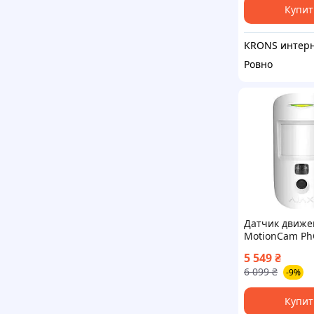
Купит
Ровно
Датчик движе
MotionCam P
Jeweller White
5 549
₴
6 099
₴
-9%
Купит