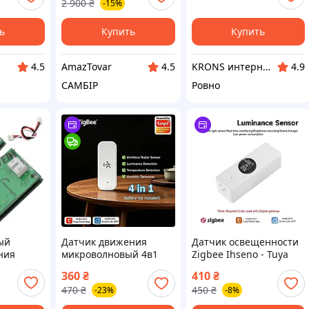
2 900
₴
-15%
громкости
освещенности,
нной
температуры и
влажности
ь
Купить
Купить
AmazTovar
KRONS интернет- магазин
4.5
4.5
4.9
САМБІР
Ровно
ый
Датчик движения
Датчик освещенности
ния
микроволновый 4в1
Zigbee Ihseno - Tuya
ровский
(движение,
Smart Life
360
₴
410
₴
-DC
освещенность,
470
₴
450
₴
-23%
-8%
температура,
влажность) ZigBee -