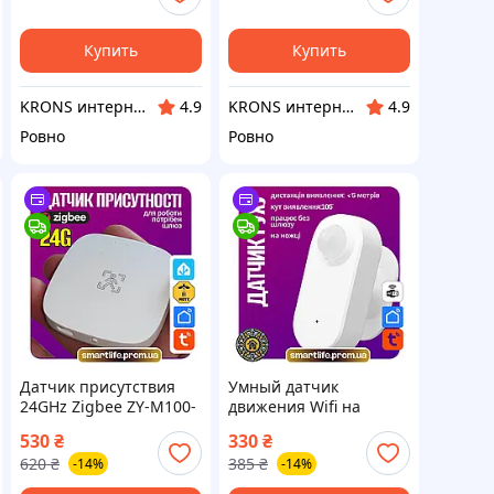
Купить
Купить
KRONS интернет- магазин
KRONS интернет- магазин
4.9
4.9
Ровно
Ровно
Датчик присутствия
Умный датчик
24GHz Zigbee ZY-M100-
движения Wifi на
24GV3 движения - Tuya
ножке 2хААА - Tuya
530
₴
330
₴
Smart Life
Smart Life
620
₴
385
₴
-14%
-14%