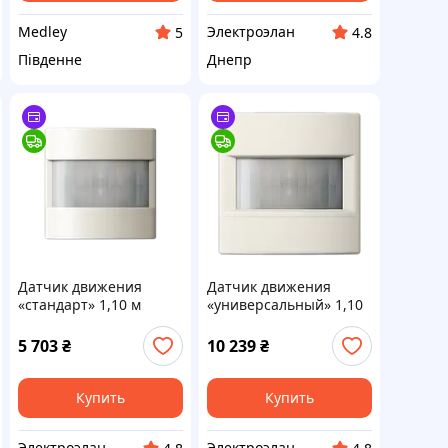
Medley
Электроэлан
5
4.8
Південне
Днепр
Датчик движения
Датчик движения
«стандарт» 1,10 м
«универсальный» 1,10
A17180
м LS17181WU
5 703
₴
10 239
₴
Купить
Купить
Электроэлан
Электроэлан