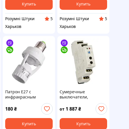
Купить
Купить
Розумні Штуки
Розумні Штуки
5
5
Харьков
Харьков
Патрон E27 с
Сумеречные
инфракрасным
выключатели,
датчиком движения
фотореле SOU
180
₴
1 887
₴
от
Купить
Купить