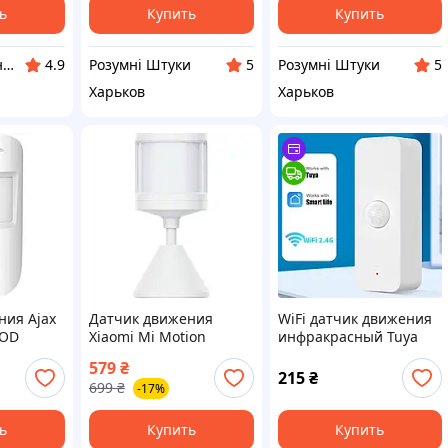
Tuya Smart Life
ь
Купить
Купить
KRONS интернет- магазин
Розумні Штуки
Розумні Штуки
4.9
5
5
Харьков
Харьков
ния Ajax
Датчик движения
WiFi датчик движения
hOD
Xiaomi Mi Motion
инфракрасный Tuya
 [156982]
Sensor 2s (BHR8995GL)
Smart Life
579
₴
[156715]
215
₴
699
₴
-17%
ь
Купить
Купить