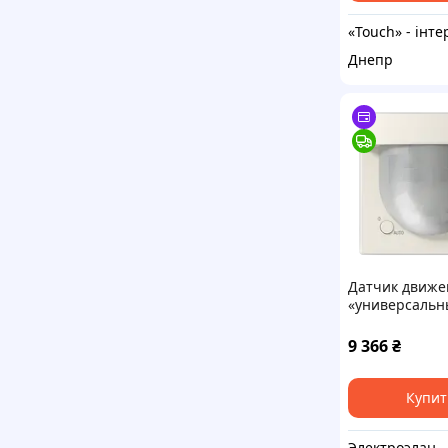
Днепр
Датчик движе
«универсальн
м LS17281
9 366
₴
Купит
Электроэлан