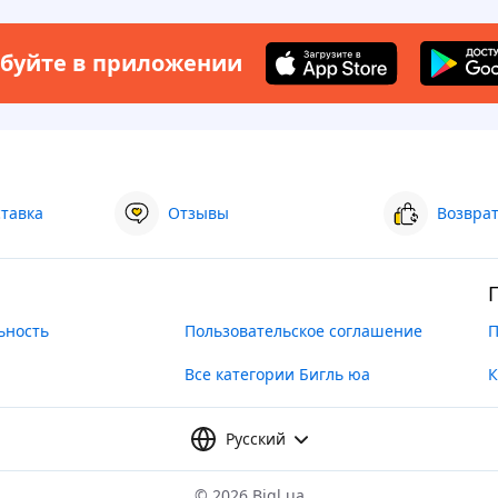
буйте в приложении
ставка
Отзывы
Возврат
ьность
Пользовательское соглашение
П
Все категории Бигль юа
К
Русский
©
2026 Bigl.ua