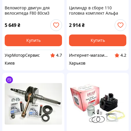
Веломотор двигун для
Цилиндр в сборе 110
велосипеда F80 80см3
головка комплект Альфа
комплект
Актив Мустанг
5 649
₴
2 914
₴
Купить
Купить
УкрМоторСервис
Интернет-магазин "Дом Лесника"
4.7
4.2
Киев
Харьков