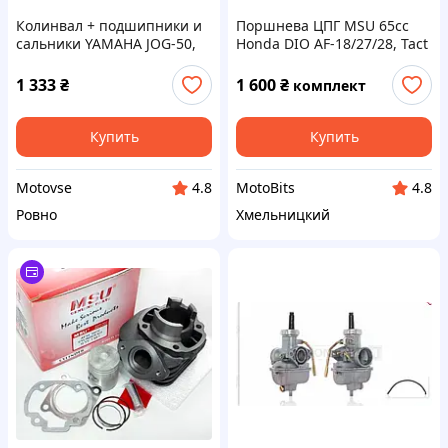
Колинвал + подшипники и
Поршнева ЦПГ MSU 65сс
сальники YAMAHA JOG-50,
Honda DIO AF-18/27/28, Tact
AXIS, APRIO (на все
AF-30/31/51, Lead AF-20
двигатели 3KJ 4JP 5BM)
Taiwan
1 333
₴
1 600
₴
комплект
Ямаха Джог
Купить
Купить
Motovse
MotoBits
4.8
4.8
Ровно
Хмельницкий