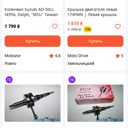
Коленвал Suzuki AD-50cc,
Крышка двигателя левая
SEPIA, Italjet, "MSU" Taiwan
174FMN | Левая крышка
Сузуки Сепия Адрес
картера мотоцикла
1 615
₴
1 799
₴
1 700
₴
-5%
Купить
Купить
Motovse
Moto Drive
4.8
5
Ровно
Хмельницкий