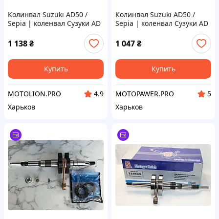
Колинвал Suzuki AD50 /
Колинвал Suzuki AD50 /
Sepia | коленвал Сузуки AD
Sepia | коленвал Сузуки AD
50 Сепия | запчасти
50 Сепия
двигателя скутера Suzuki
1 138
₴
1 047
₴
Купить
Купить
MOTOLION.PRO
MOTOPAWER.PRO
4.9
5
Харьков
Харьков