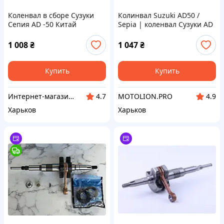
Коленвал в сборе Сузуки
Колинвал Suzuki AD50 /
Сепия AD -50 Китай
Sepia | коленвал Сузуки AD
50 Сепия | запчасти
двигателя скутера
1 008
₴
1 047
₴
Купить
Купить
Интернет-магазин "MotoMSU"
MOTOLION.PRO
4.7
4.9
Харьков
Харьков