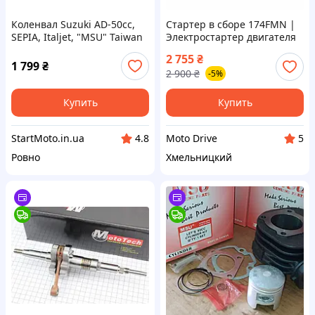
Коленвал Suzuki AD-50cc,
Стартер в сборе 174FMN |
SEPIA, Italjet, "MSU" Taiwan
Электростартер двигателя
Сузуки Сепия Адрес
300cc
2 755
₴
1 799
₴
2 900
₴
-5%
Купить
Купить
StartMoto.in.ua
Moto Drive
4.8
5
Ровно
Хмельницкий