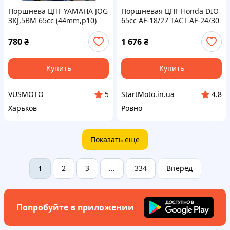
Поршнева ЦПГ YAMAHA JOG
Поршневая ЦПГ Honda DIO
3KJ,5BM 65cc (44mm,p10)
65сс AF-18/27 TACT AF-24/30
"TMMP"
LEAD AF-20 (Ø43mm) MSU
Taiwan Хонда Дио
780
₴
1 676
₴
Купить
Купить
VUSMOTO
StartMoto.in.ua
5
4.8
Харьков
Ровно
Показать еще
2
3
334
Вперед
1
...
Попробуйте в приложении