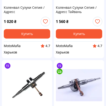
Коленвал Сузуки Сепия /
Коленвал Сузуки Сепия /
Адресс
Адресс Тайвань
1 020
₴
1 560
₴
Купить
Купить
MotoMafia
MotoMafia
4.7
4.7
Харьков
Харьков