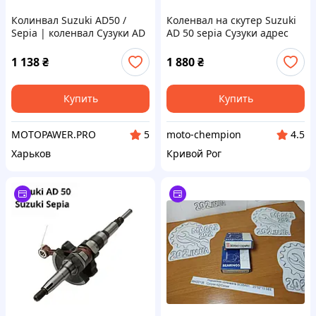
Колинвал Suzuki AD50 /
Коленвал на скутер Suzuki
Sepia | коленвал Сузуки AD
AD 50 sepia Сузуки адрес
50 Сепия | запчасти
сепия Тайвань
двигателя скутера
1 138
₴
1 880
₴
Купить
Купить
MOTOPAWER.PRO
moto-chempion
5
4.5
Харьков
Кривой Рог