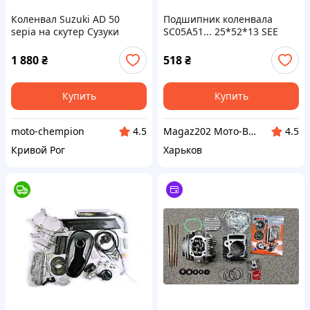
Коленвал Suzuki AD 50
Подшипник коленвала
sepia на скутер Сузуки
SC05А51... 25*52*13 SEE
адрес сепия c
Сузуки АД/Сепия
подшипником под палец
1 880
₴
518
₴
Купить
Купить
moto-chempion
Magaz202 Мото-Вело-Бензо Запчасти
4.5
4.5
Кривой Рог
Харьков