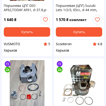
Поршнева ЦПГ DIO
Поршневая (ЦПГ) Suzuki
AF62,TODAY AF61, d-37.8,p-
Lets 1/2/3, 65cc, d-44 mm,
10,h-59,4T. "LIPAI"
Mototech Тайвань
1 640
₴
1 570
₴
комплект
Купить
Купить
VUSMOTO
Scooteron
5
4.8
Харьков
Харьков