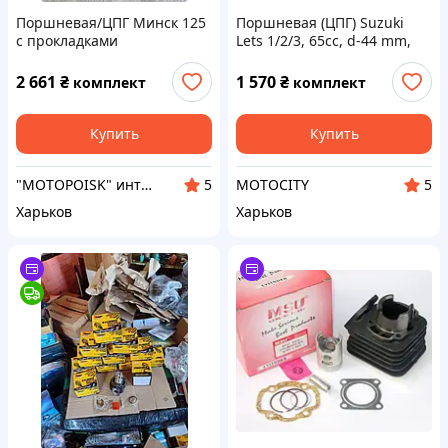
Поршневая/ЦПГ Минск 125
Поршневая (ЦПГ) Suzuki
с прокладками
Lets 1/2/3, 65cc, d-44 mm,
Mototech Тайвань
2 661
₴
1 570
₴
комплект
комплект
Купить
Купить
"MOTOPOISK" интернет- магазин мотозапчастей и аксессуаров
MOTOCITY
5
5
Харьков
Харьков