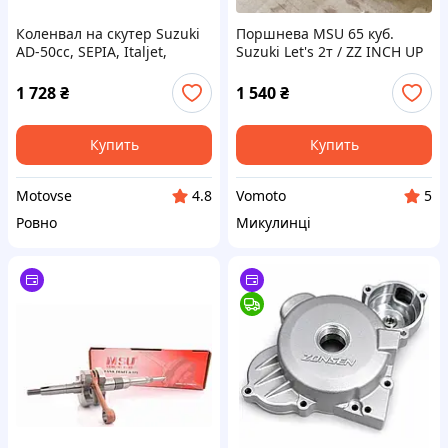
Коленвал на скутер Suzuki
Поршнева MSU 65 куб.
AD-50cc, SEPIA, Italjet,
Suzuki Let's 2т / ZZ INCH UP
"MotoTech"Taiwan Сузуки
SPORT 2т
Сепия Адрес
1 728
₴
1 540
₴
Купить
Купить
Motovse
Vomoto
4.8
5
Ровно
Микулинці