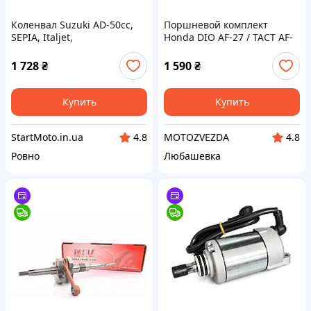
Коленвал Suzuki AD-50cc,
Поршневой комплект
SEPIA, Italjet,
Honda DIO AF-27 / TACT AF-
"MotoTech"Taiwan Сузуки
24 / AF-30 / LEAD AF-20 49.9c
Сепия Адрес
(TW) MOTOTOTECH
1 728
₴
1 590
₴
Купить
Купить
StartMoto.in.ua
MOTOZVEZDA
4.8
4.8
Ровно
Любашевка