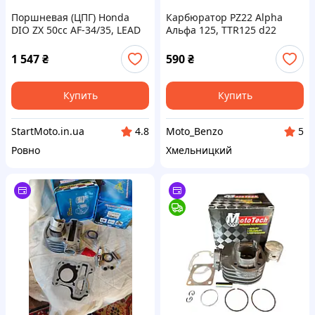
Поршневая (ЦПГ) Honda
Карбюратор PZ22 Alpha
DIO ZX 50сс AF-34/35, LEAD
Альфа 125, TTR125 d22
AF-48 MSU Taiwan Хонда Діо
подсос з ліва
Дио
1 547
₴
590
₴
Купить
Купить
StartMoto.in.ua
Moto_Benzo
4.8
5
Ровно
Хмельницкий