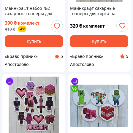
Майнкрафт набор №2
Майнкрафт сахарные
сахарные топперы для
топперы для торта на
торта на мастике большой
мастике набор с декором
390
₴
комплект
набор
320
₴
комплект
410
₴
-4%
Купить
Купить
«Браво пряник»
«Браво пряник»
5
5
Апостолово
Апостолово