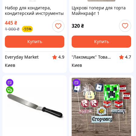
Набор для кондитера,
Цукрові топери для торта
кондитерский инструменты
Майнкрафт 1
для первоклассной отделки
445
₴
тортов мастикой 46
320
₴
1 000
₴
-55%
предметов
Купить
Купить
Everyday Market
"Лакомщик" Товари для кондитерів
4.9
4.7
Киев
Киев