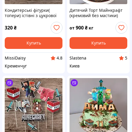
Кондитерські фігурки(
Дитячий Торт Майнкрафт
топери) їстівні з цукрової
(кремовий без мастики)
мастики на
торт"Майнкрафт"
320
₴
900
₴
от
кг
Купить
Купить
MissiDaisy
Slastena
4.8
5
Кременчуг
Киев