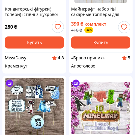
Кондитерські фігурки(
Майнкрафт набор №1
топери) їстівні з цукрової
сахарные топперы для
мастики на торт
торта на мастике большой
390
₴
комплект
"Майнкрафт для дівчат"
набор
280
₴
410
₴
-4%
Купить
Купить
MissiDaisy
«Браво пряник»
4.8
5
Кременчуг
Апостолово