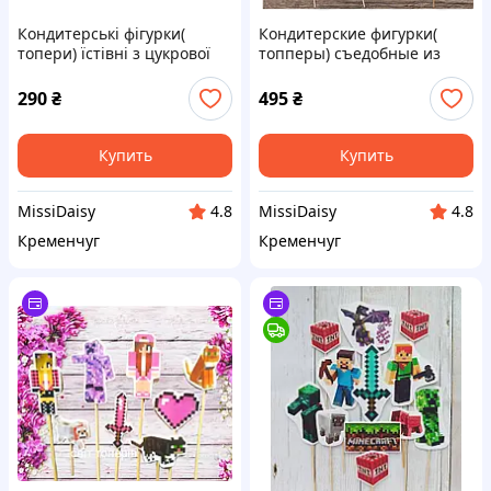
Кондитерські фігурки(
Кондитерские фигурки(
топери) їстівні з цукрової
топперы) съедобные из
мастики на
сахарной мастики на
торт"Майнкрафт"
торт"Майнкрафт"
290
₴
495
₴
Купить
Купить
MissiDaisy
MissiDaisy
4.8
4.8
Кременчуг
Кременчуг