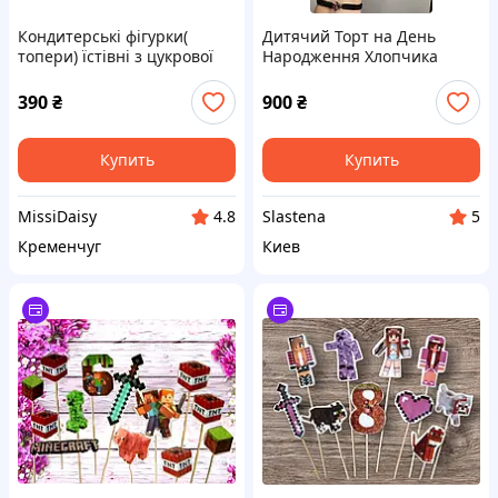
Кондитерські фігурки(
Дитячий Торт на День
топери) їстівні з цукрової
Народження Хлопчика
мастики на торт"
Майнкрафт (кремовий без
Майнкрафт"
мастики)
390
₴
900
₴
Купить
Купить
MissiDaisy
Slastena
4.8
5
Кременчуг
Киев