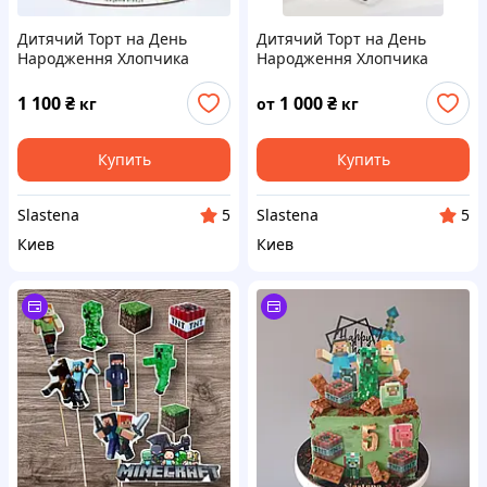
Дитячий Торт на День
Дитячий Торт на День
Народження Хлопчика
Народження Хлопчика
Майнкрафт (кремовий без
Майнкрафт (кремовий без
мастики)
мастики)
1 100
₴
1 000
₴
кг
от
кг
Купить
Купить
Slastena
Slastena
5
5
Киев
Киев