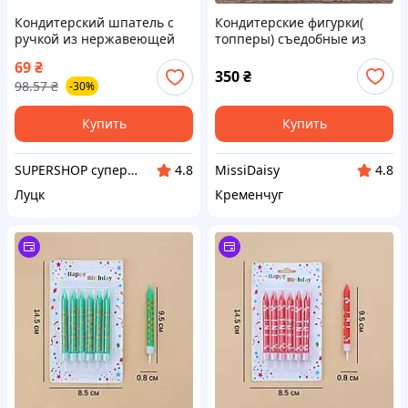
Кондитерский шпатель с
Кондитерские фигурки(
ручкой из нержавеющей
топперы) съедобные из
стали для торта и крема, 36
сахарной мастики на торт"
69
₴
см, изогнутый,черный
Roblox+ Minecraft"
350
₴
98.57
₴
-30%
ромблос+ майнкрафт
Купить
Купить
SUPERSHOP супер цены, супер выбор, супер покупки!
MissiDaisy
4.8
4.8
Луцк
Кременчуг