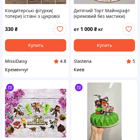
Кондитерські фігурки(
Дитячий Торт Майнкрафт
топери) їстівні з цукрової
(кремовий без мастики)
мастики на торт"
Майнкрафт"
330
₴
1 000
₴
от
кг
Купить
Купить
MissiDaisy
Slastena
4.8
5
Кременчуг
Киев