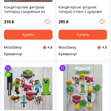
Кондитерские фигурки(
Кондитерські фігурки(
топперы) съедобные из
топери) їстівні з цукрової
сахарной мастики на торт"
мастики на торт "
Волк сейчас спою" пупсик
Minecrap"(Майнкрафт)
310
₴
295
₴
без паники
Купить
Купить
MissiDaisy
MissiDaisy
4.8
4.8
Кременчуг
Кременчуг