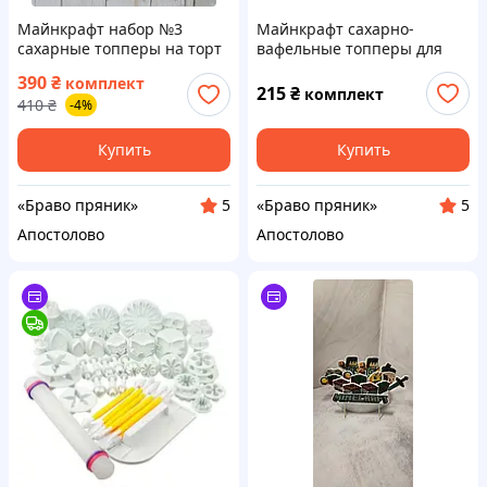
Майнкрафт набор №3
Майнкрафт сахарно-
сахарные топперы на торт
вафельные топперы для
для девочки топеры на
торта на мастике набор
390
₴
комплект
мастике большой розовый
215
₴
комплект
410
₴
-4%
набор розовые топеры
Купить
Купить
«Браво пряник»
«Браво пряник»
5
5
Апостолово
Апостолово