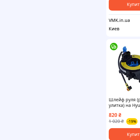
Купит
VMK.in.ua
Киев
Шлейф руля (
улитка) на Hy
Elantra 2010, 
820
₴
2012, 2013
1 020
₴
-19%
№934903S110,
934903s210
Купит