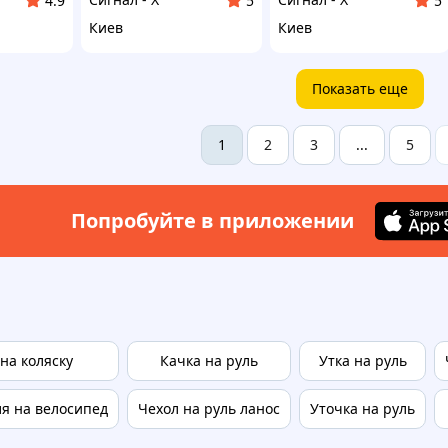
4.9
5
5
Киев
Киев
Показать еще
2
3
5
1
...
Попробуйте в приложении
 на коляску
Качка на руль
Утка на руль
я на велосипед
Чехол на руль ланос
Уточка на руль