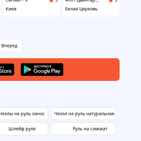
5
5
Киев
Белая Церковь
Вперед
Чехлы на руль ланос
Чехол на руль натуральная кожа
Ру
Шлейф руля
Руль на самокат