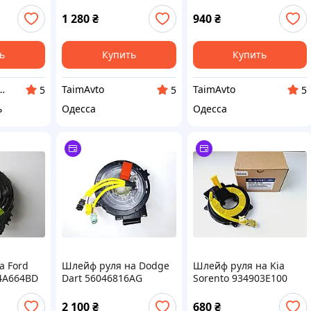
619A445
подрулевой шлейф Fiat
тлендер
Fiorino 59001157
1 280
₴
940
₴
ь
Купить
Купить
ний Сергій Васильович
TaimAvto
TaimAvto
5
5
5
ь
Одесса
Одесса
а Ford
Шлейф руля на Dodge
Шлейф руля на Kia
14A664BD
Dart 56046816AG
Sorento 934903E100
Киа Соренто
2 100
₴
680
₴