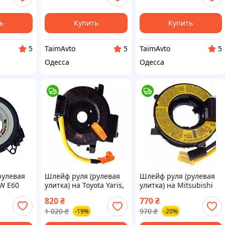
ь
Купить
Купить
TaimAvto
TaimAvto
5
5
5
Одесса
Одесса
рулевая
Шлейф руля (рулевая
Шлейф руля (рулевая
W E60
улитка) на Toyota Yaris,
улитка) на Mitsubishi
45li 645ci
Ractis, Noah, Rukus
Outlander 2003, 2004,
820
₴
770
₴
50i
№84306-52090
2005, 2006, 2007, 2008
1 020
₴
970
₴
-19%
-20%
9
Гарантия 1 месяц
№8619A016, MR301705,