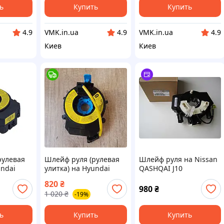
ь
Купить
Купить
VMK.in.ua
VMK.in.ua
4.9
4.9
4.9
Киев
Киев
рулевая
Шлейф руля (рулевая
Шлейф руля на Nissan
undai
улитка) на Hyundai
QASHQAI J10
2011,
№93490-2P270
25567BT25A
820
₴
980
₴
1 020
₴
-19%
ь
Купить
Купить