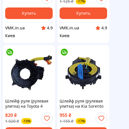
1 125
₴
-17%
05156106AE,
05156106AD,
05156106AA
Купить
Купить
VMK.in.ua
VMK.in.ua
4.9
4.9
Киев
Киев
Шлейф руля (рулевая
Шлейф руля (рулевая
улитка) на Toyota 4
улитка) на Kia Sorento
RUNNER 2003-2010
№934901U480CA
820
₴
955
₴
№84306-60080
1 020
₴
1 155
₴
-19%
-17%
Гарантия 1 месяц