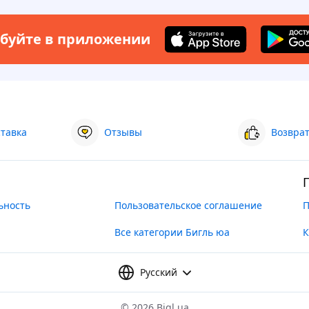
буйте в приложении
ставка
Отзывы
Возврат
ьность
Пользовательское соглашение
П
Все категории Бигль юа
К
Русский
©
2026 Bigl.ua