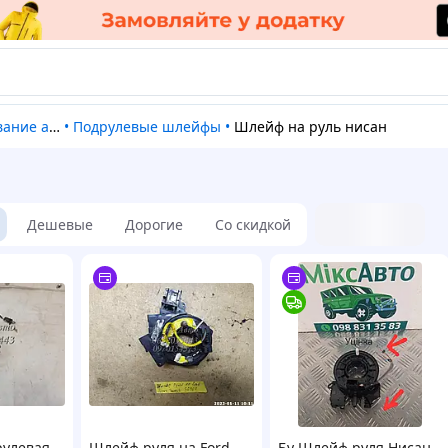
втомобилей
•
Подрулевые шлейфы
•
Шлейф на руль нисан
Дешевые
Дорогие
Со скидкой
рулевая
Шлейф руля на Ford
Бу Шлейф руля Нисан