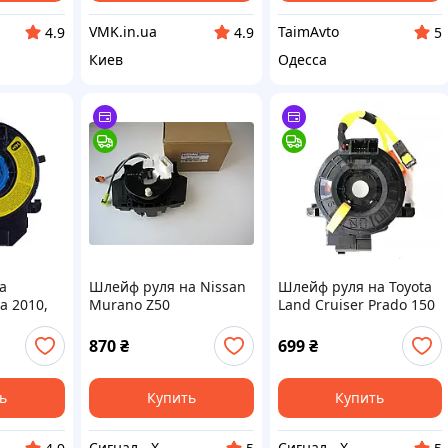
VMK.in.ua
TaimAvto
4.9
4.9
5
Киев
Одесса
а
Шлейф руля на Nissan
Шлейф руля на Toyota
a 2010,
Murano Z50
Land Cruiser Prado 150
13
B5567CC00E
Yaris 84307-47020
870
₴
699
₴
ь
Купить
Купить
Сигнал - Х
Сигнал - Х