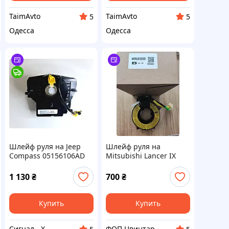
TaimAvto
TaimAvto
5
5
Одесса
Одесса
Шлейф руля на Jeep
Шлейф руля на
Compass 05156106AD
Mitsubishi Lancer IX
MR583930
1 130
₴
700
₴
Купить
Купить
Сигнал - Х
ФОП Цвинтарний Сергій Васильович