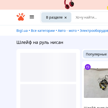
В разделе
Bigl.ua
•
Все категории
•
Авто - мото
•
Электрооборудование а
Шлейф на руль нисан
Популярные
Шлейф руля (