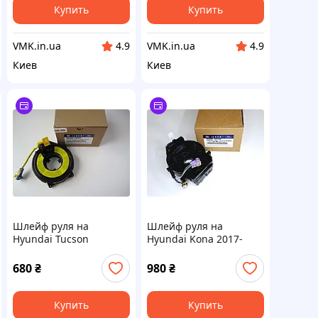
Купить
Купить
VMK.in.ua
VMK.in.ua
4.9
4.9
Киев
Киев
Шлейф руля на
Шлейф руля на
Hyundai Tucson
Hyundai Kona 2017-
934902E000, 93490-
2021 93490G3140
2Е001 Хендай Туксон
680
₴
980
₴
Купить
Купить