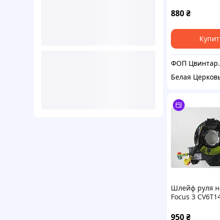
OUTLANDER 8
Митсубиси Ау
880
₴
Купит
ФОП Цвинтар
Белая Церков
Шлейф руля н
Focus 3 CV6T
950
₴