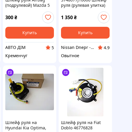
(подрулевой) Mazda 5
руля (рулевая улитка)
(2005-2010)
на Suzuki Swift SX4 Alto
OE:C23666CS0A
.Производитель Niles.
300
₴
1 350
₴
ДЕФЕКТ: не
проварачивается на
полную шлейф
Купить
Купить
АВТО ДІМ
Nissan Dnepr - огромный выбор б/у и новых запчастей в наличии и под заказ.
5
4.9
Кременчуг
Овытное
Шлейф руля на
Шлейф руля на Fiat
Hyundai Kia Optima,
Doblo 46776828