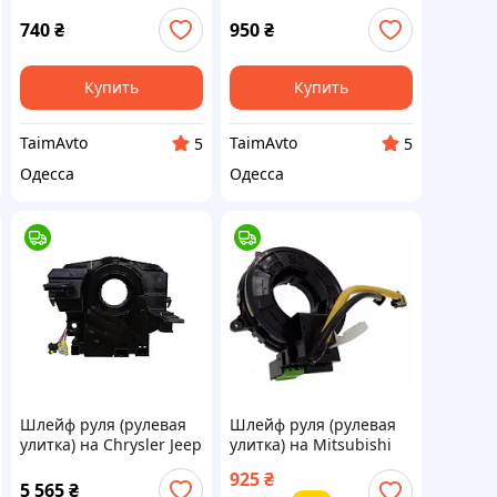
Sportage 934903R110
Киа Оптима, Спортейж
740
₴
950
₴
Купить
Купить
TaimAvto
TaimAvto
5
5
Одесса
Одесса
Шлейф руля (рулевая
Шлейф руля (рулевая
улитка) на Chrysler Jeep
улитка) на Mitsubishi
Dodge 2007-2016
Colt 2005, 2006, 2007,
925
₴
№5156106AF,
2008 №MR979369
5 565
₴