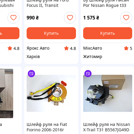
subishi
Focus II, Transit
Рог Nissan Rogue t33
740
000036964
2020-2024. 25554 6RA4A
990
₴
1 575
₴
ь
Купить
Купить
Ярокс Авто
МіксАвто
4.8
4.8
5
Харків
Житомир
а
Шлейф руля на Fiat
Шлейф руля на Nissan
Fiorino 2006-2016г
X-Trail T31 B5567JG49D