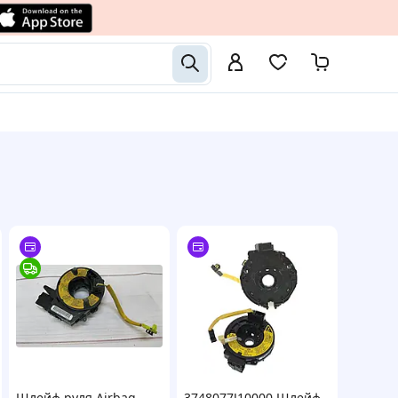
Шлейф руля Airbag
3748077J10000 Шлейф