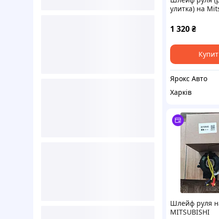
улитка) на Mit
Lancer 000005
1 320
₴
Купит
Ярокс Авто
Харків
Шлейф руля н
MITSUBISHI