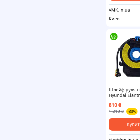
VMK.in.ua
Киев
Шлейф руля н
Hyundai Elantr
2011, 2012, 20
810
₴
№934903S110,
1 210
₴
-33%
934903s210
Купит
Vugidno.in.ua