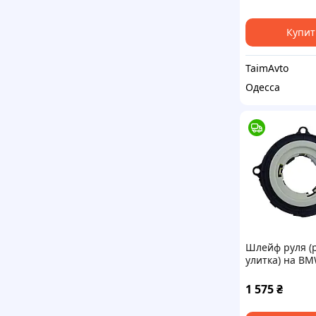
Купит
TaimAvto
Одесса
Шлейф руля (
улитка) на BM
E63 E65 760li 7
545i M6 650i 5
1 575
₴
№6131912949