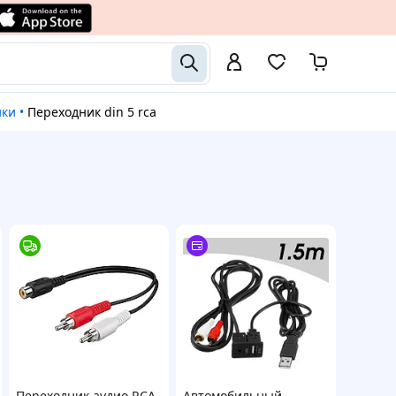
ики
•
Переходник din 5 rca
Переходник аудио RCA
Автомобильный