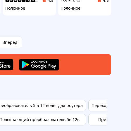
4.8
4.8
Полонное
Полонное
Вперед
реобразователь 5 в 12 вольт для роутера
Переходник с light
Повышающий преобразователь 5в 12в
Преобразователь