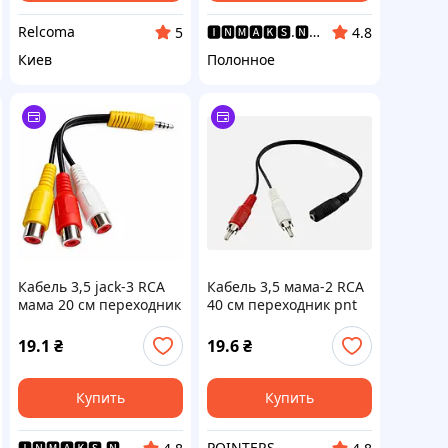
Relcoma
🅸🅽🅼🅰🅺🆂.🅽🅴🆃 Интернет Магазин
5
4.8
Киев
Полонное
Кабель 3,5 jack-3 RCA
Кабель 3,5 мама-2 RCA
мама 20 см переходник
40 см переходник pnt
18мм
19.1
₴
19.6
₴
Купить
Купить
🅸🅽🅼🅰🅺🆂.🅽🅴🆃 Интернет Магазин
POINTERS