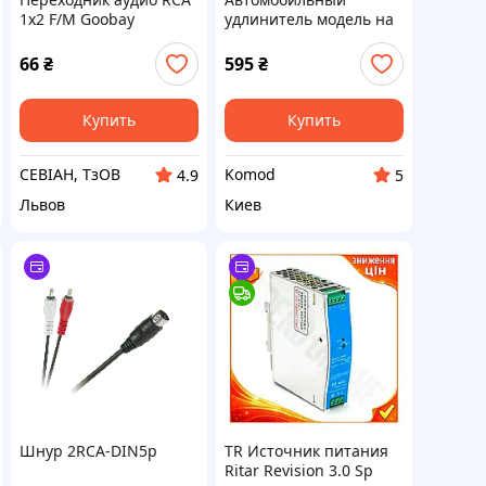
1x2 F/M Goobay
удлинитель модель на
(75.05.0008) 0.2m
2 RCA USB-AUX адаптер
AWG29 D=2x2.5mm
порт панель 3,5 мм
66
₴
595
₴
ромашка
удлинительный кабель
переходник
Купить
Купить
СЕВІАН, ТзОВ
Komod
4.9
5
Львов
Киев
Шнур 2RCA-DIN5p
TR Источник питания
Ritar Revision 3.0 Sp