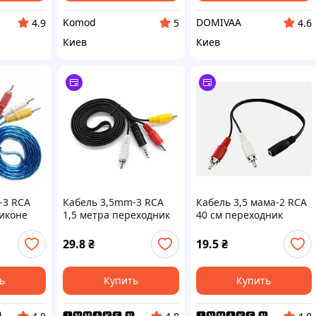
Komod
DOMIVAА
4.9
5
4.6
Киев
Киев
-3 RCA
Кабель 3,5mm-3 RCA
Кабель 3,5 мама-2 RCA
ликоне
1,5 метра переходник
40 см переходник
29.8
₴
19.5
₴
ь
Купить
Купить
🅸🅽🅼🅰🅺🆂.🅽🅴🆃 Интернет Магазин
🅸🅽🅼🅰🅺🆂.🅽🅴🆃 Интернет Магазин
🅸🅽🅼🅰🅺🆂.🅽🅴🆃 Интернет Магазин