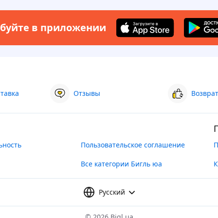
буйте в приложении
ставка
Отзывы
Возврат
ьность
Пользовательское соглашение
П
Все категории Бигль юа
К
Русский
©
2026 Bigl.ua