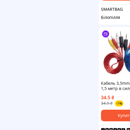
SMARTBAG
Білопілля
Кабель 3,5mm
1,5 метр в си
переходник
34.5
₴
34.9
₴
-1%
Купит