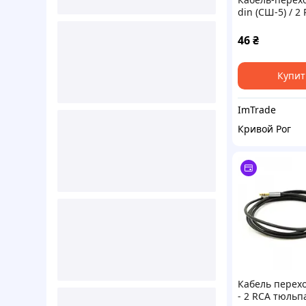
din (СШ-5) / 2
46
₴
Купит
ImTrade
Кривой Рог
Кабель перех
- 2 RCA тюльп