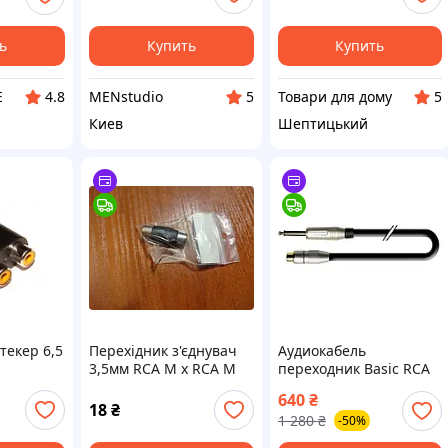
ель
переходник мужской-
ии для
мужской
ь
Купить
Купить
E
MENstudio
Товари для дому
4.8
5
5
Киев
Шептицький
текер 6,5
Перехідник з'єднувач
Аудиокабель
3,5мм RCA M х RCA M
переходник Basic RCA
гнездо Jack 6.3 мм
640
₴
моноштекер 1 м Ø5 мм
18
₴
1 280
₴
-50%
модель 1T-AIC22-01