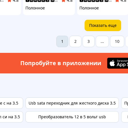
4.8
4.8
4.8
Полонное
Полонное
Показать еще
2
3
10
1
...
Попробуйте в приложении
 c на 3.5
Usb sata переходник для жесткого диска 3.5
П
 си на 3.5
Преобразователь 12 в 5 вольт usb