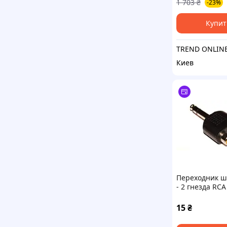
1 703
₴
-23%
преобразоват
электроэнерг
SpeR-4N
Купит
TREND ONLIN
Киев
Переходник ш
- 2 гнезда RCA
15
₴