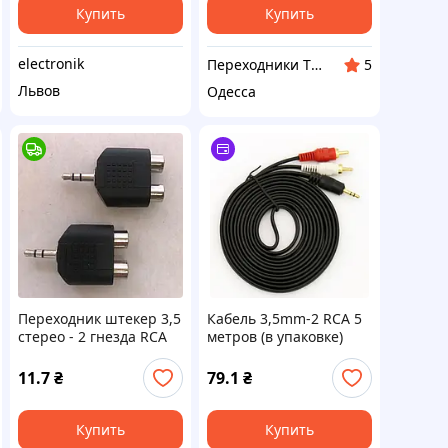
замыкания,
Купить
Купить
electronik
Переходники ТМ
5
Львов
Одесса
Переходник штекер 3,5
Кабель 3,5mm-2 RCA 5
стерео - 2 гнезда RCA
метров (в упаковке)
пласт. цена за 1 штуку
переходник
11.7
₴
79.1
₴
Купить
Купить