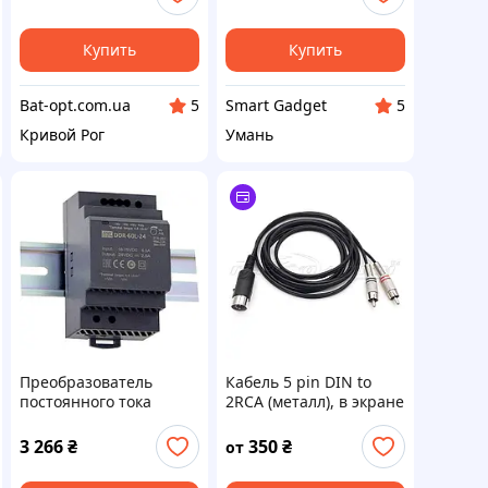
переходник адаптер
смартфонов,
домашнего кинотеатра
Купить
Купить
Bat-opt.com.ua
Smart Gadget
5
5
Кривой Рог
Умань
Преобразователь
Кабель 5 pin DIN to
постоянного тока
2RCA (металл), в экране
MEAN WELL DDR-60G-
24 для DIN-рейки, 60
3 266
₴
350
₴
от
Вт, 24 В, 52,5 мм,
защита от короткого