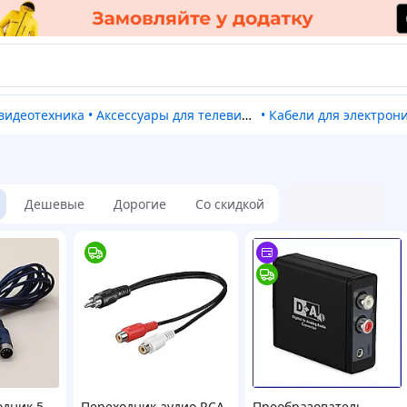
и видеотехника
•
Аксессуары для телевизоров и проекторов
•
Кабели для электрон
Дешевые
Дорогие
Со скидкой
одник 5
Переходник аудио RCA
Преобразователь