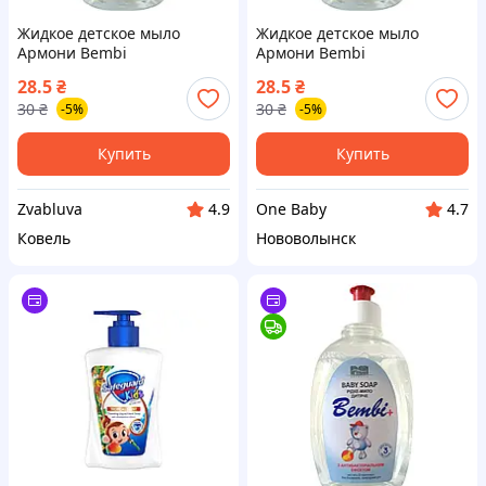
Жидкое детское мыло
Жидкое детское мыло
Армони Bembi
Армони Bembi
Антибактериальное
Антибактериальное
28.5
₴
28.5
₴
запаска 330 мл
запаска 330 мл
30
₴
30
₴
-5%
-5%
Купить
Купить
Zvabluva
One Baby
4.9
4.7
Ковель
Нововолынск