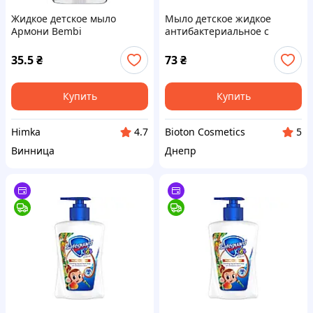
Жидкое детское мыло
Мыло детское жидкое
Армони Bembi
антибактериальное с
Антибактериальное с
шалфеем и ромашкой 3+
дозатором 330 мл
BIOTON COSMETICS, 300 мл
35.5
₴
73
₴
(4820220680181)
Купить
Купить
Himka
Bioton Cosmetics
4.7
5
Винница
Днепр