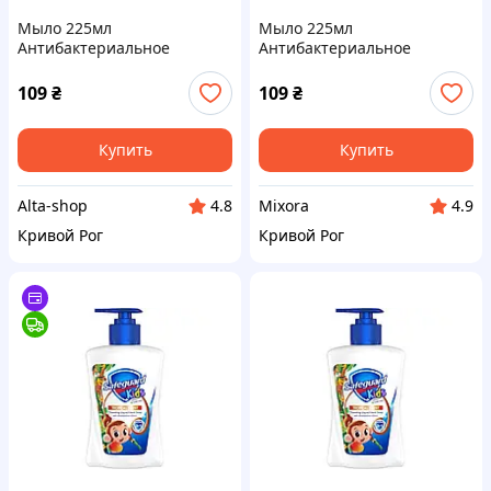
Мыло 225мл
Мыло 225мл
Антибактериальное
Антибактериальное
Детское Тропическое ТМ
Детское Тропическое ТМ
SAFEGUARD
SAFEGUARD
109
₴
109
₴
Купить
Купить
Alta-shop
Mixora
4.8
4.9
Кривой Рог
Кривой Рог