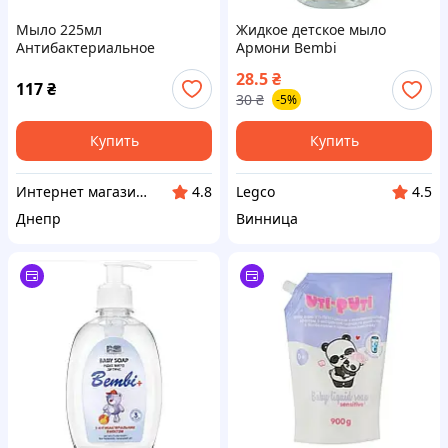
Мыло 225мл
Жидкое детское мыло
Антибактериальное
Армони Bembi
Детское Тропическое ТМ
Антибактериальное
28.5
₴
SAFEGUARD BP
запаска 330 мл
117
₴
30
₴
-5%
Купить
Купить
Интернет магазин BuyPlace
Legco
4.8
4.5
Днепр
Винница