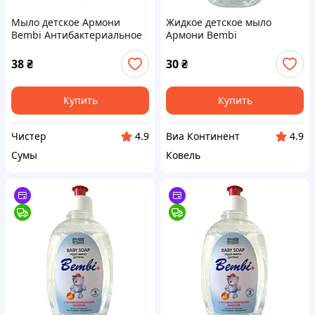
Мыло детское Армони
Жидкое детское мыло
Bembi Антибактериальное
Армони Bembi
с дозатором 330 мл.
Антибактериальное
запаска 330 мл
38
₴
30
₴
Купить
Купить
Чистер
Виа Континент
4.9
4.9
Сумы
Ковель