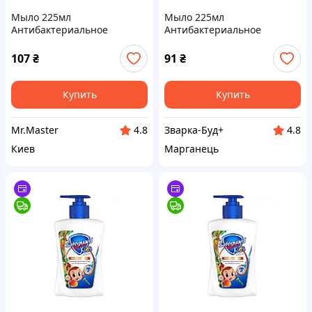
Мыло 225мл
Мыло 225мл
Антибактериальное
Антибактериальное
Детское Тропическое ТМ
Детское Тропическое ТМ
SAFEGUARD
SAFEGUARD
107
₴
91
₴
Купить
Купить
Mr.Master
Зварка-Буд+
4.8
4.8
Киев
Марганець