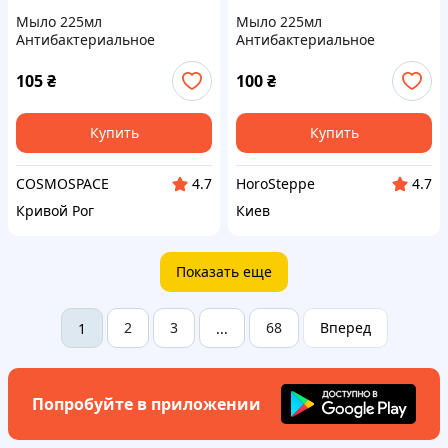
Мыло 225мл
Мыло 225мл
Антибактериальное
Антибактериальное
Детское Тропическое ТМ
Детское Тропическое ТМ
SAFEGUARD
SAFEGUARD
105
₴
100
₴
Купить
Купить
COSMOSPACE
HoroSteppe
4.7
4.7
Кривой Рог
Киев
Показать еще
2
3
68
Вперед
1
...
Попробуйте в приложении