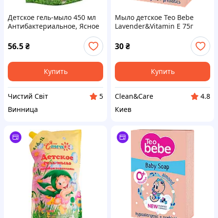
Детское гель-мыло 450 мл
Мыло детское Teo Bebe
Антибактериальное, Ясное
Lavender&Vitamin E 75г
Солнышко ДОЙ-ПАК
56.5
₴
30
₴
Купить
Купить
Чистий Світ
Clean&Care
5
4.8
Винница
Киев