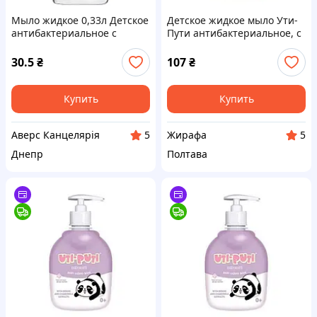
Мыло жидкое 0,33л Детское
Детское жидкое мыло Ути-
антибактериальное с
Пути антибактериальное, с
дозатором 28шт/уп
экстрактом череды и
ромашки, 900 г
30.5
₴
107
₴
Купить
Купить
Аверс Канцелярія
Жирафа
5
5
Днепр
Полтава