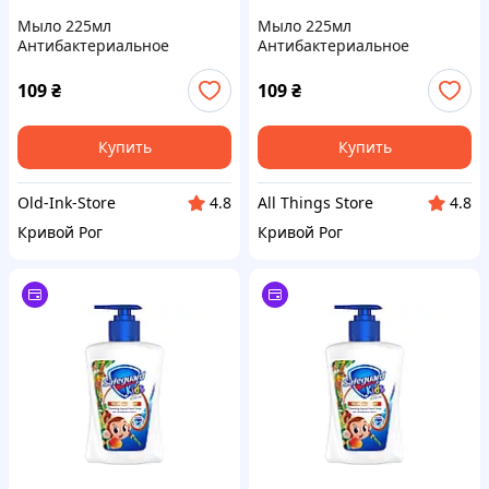
Мыло 225мл
Мыло 225мл
Антибактериальное
Антибактериальное
Детское Тропическое ТМ
Детское Тропическое ТМ
SAFEGUARD
SAFEGUARD
109
₴
109
₴
Купить
Купить
Old-Ink-Store
All Things Store
4.8
4.8
Кривой Рог
Кривой Рог