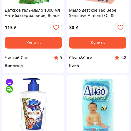
Детское гель-мыло 1000 мл
Мыло детское Teo Bebe
Антибактериальное, Ясное
Sensitive Almond Oil &
Солнышко ДОЙ-ПАК
vitamin E 75г
113
₴
30
₴
Купить
Купить
Чистий Світ
Clean&Care
5
4.8
Винница
Киев