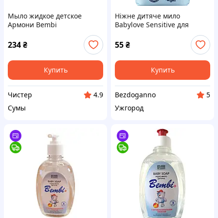
Мыло жидкое детское
Ніжне дитяче мило
Армони Bembi
Babylove Sensitive для
Антибактериальное 5 л.
чутливої ​​шкіри, 100 г
234
₴
55
₴
Купить
Купить
Чистер
Bezdoganno
4.9
5
Сумы
Ужгород