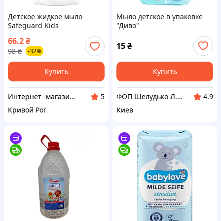
Детское жидкое мыло
Мыло детское в упаковке
Safeguard Kids
"Диво"
Тропическое,
66.2
₴
антибактериальное, 225 мл
15
₴
98
₴
-32%
Купить
Купить
Интернет -магазин " Папуля"
ФОП Шелудько Л.П. ТМ 3СМАРКЕТ
5
4.9
Кривой Рог
Киев