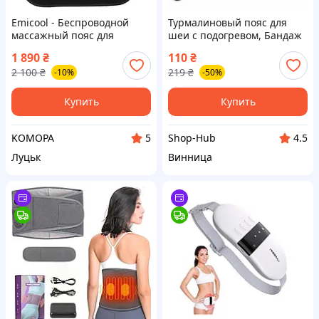
Emicool - Беспроводной
Турмалиновый пояс для
массажный пояс для
шеи с подогревом, Бандаж
поясницы с подогревом, 4
с магнитными точками +
1 890
₴
110
₴
режима массажа, красный
эффект массажа (Черный)
2 100
₴
219
₴
-10%
-50%
свет, таймер, бандаж для
код 821554
спины
Купить
Купить
KOMOPA
Shop-Hub
5
4.5
Луцьк
Винница