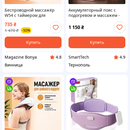
Беспроводной массажёр
Аккумуляторный пояс с
W54 с таймером для
подогревом и массажем -
массажа шейно-
менструальная грелка для
735
₴
воротниковой зоны,
живота и поясницы, 3
1 150
₴
1 470
₴
-50%
плечевого пояса, шеи и
режима нагрева и
ежедневного расслабления
вибрации
Купить
Купить
Magazine Bonya
SmartTech
4.8
4.9
Винница
Тернополь