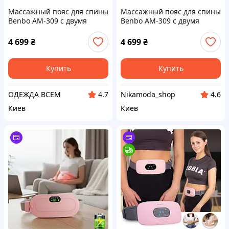
Массажный пояс для спины
Массажный пояс для спины
Benbo AM-309 с двумя
Benbo AM-309 с двумя
видами массажа и
видами массажа и
подогревом
подогревом
4 699
₴
4 699
₴
Купить
Купить
ОДЕЖДА ВСЕМ
Nikamoda_shop
4.7
4.6
Киев
Киев