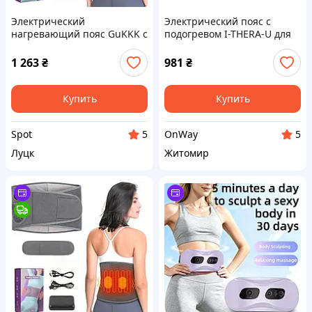
Электрический
Электрический пояс с
нагревающий пояс GuKKK с
подогревом I-THERA-U для
вибромассажем 8000 мАч 3
массажа поясницы и
режима нагрева и массажа
живота USB
1 263
₴
981
₴
для спины и шеи черный
перезаряжаемый
фиолетовый
Купить
Купить
Spot
OnWay
5
5
Луцк
Житомир