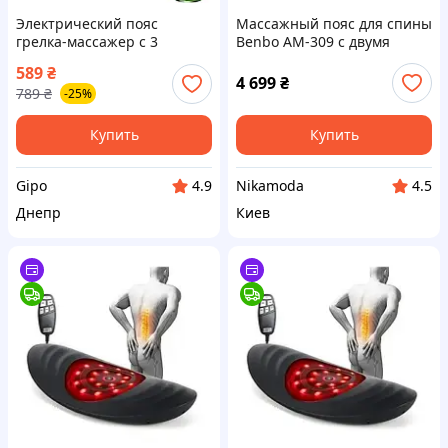
Электрический пояс
Массажный пояс для спины
грелка-массажер с 3
Benbo AM-309 с двумя
уровнями тепла и 4
видами массажа и
589
₴
режимами массажа /
подогревом
4 699
₴
789
₴
-25%
портативное средство для
снятия боли и спазмов
Купить
Купить
Gipo
Nikamoda
4.9
4.5
Днепр
Киев