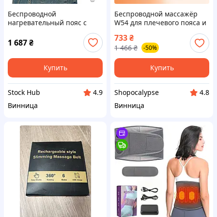
Беспроводной
Беспроводной массажёр
нагревательный пояс с
W54 для плечевого пояса и
функцией массажа
шейно-воротниковой зоны
733
₴
Comfytemp K9224 Пояс для
с таймером, модель для
1 687
₴
1 466
₴
-50%
облегчения и снятия боли
массажа шеи и плеч
Купить
Купить
Stock Hub
Shopocalypse
4.9
4.8
Винница
Винница