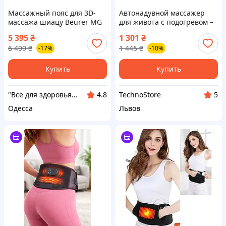
Массажный пояс для 3D-
Автонадувной массажер
массажа шиацу Beurer MG
для живота с подогревом –
151, (M8455909)
электрический пояс для
5 395
₴
1 301
₴
массажа, релакс и
6 499
₴
1 445
₴
-17%
-10%
восстановление
Купить
Купить
"Всё для здоровья" Интернет-магазин
TechnoStore
4.8
5
Одесса
Львов