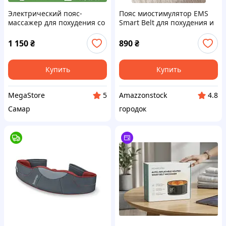
Электрический пояс-
Пояс миостимулятор EMS
массажер для похудения со
Smart Belt для похудения и
встроенным таймером для
массажа живота и рук.
массажа и фигуры, живота,
1 150
₴
890
₴
бедер и спины.
Купить
Купить
MegaStore
Amazzonstock
5
4.8
Самар
городок