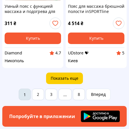
Умный пояс с функцией
Пояс для массажа брюшной
массажа и подогрева для
полости inSPORTline
менструальных болей
Barryfer UDstore -store-with-
розовый
good-prices-
311
₴
4 514
₴
Купить
Купить
Diamond
UDstore 💝
4.7
5
Никополь
Киев
Показать еще
2
3
8
Вперед
1
...
Попробуйте в приложении