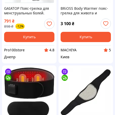
GAIATOP Пояс-грелка для
BRiOSS Body Warmer пояс-
менструальных болей.
грелка для живота и
Беспроводной массажер
поясницы с вибрацией
791
₴
для живота ,3 режима
3 100
₴
898
₴
-12%
нагрева и 6 режимов
массажа
Купить
Купить
Pro100store
MACHIYA
4.8
5
Днепр
Киев