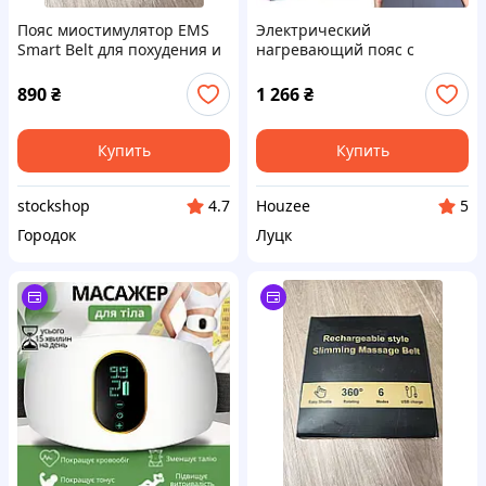
Пояс миостимулятор EMS
Электрический
Smart Belt для похудения и
нагревающий пояс с
массажа живота и рук.
вибромассажем GuKKK для
спины шеи и плеч с 3
890
₴
1 266
₴
режимами нагрева и
массажа
Купить
Купить
stockshop
Houzee
4.7
5
Городок
Луцк