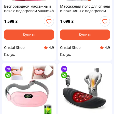
Беспроводной массажный
Массажный пояс для спины
пояс с подогревом 5000mAh
и поясницы с подогревом |
| 3 режима массажа и
Беспроводной электро-пояс
нагрева | для спины и
3 режима массажа и
1 599
₴
1 099
₴
живота
нагрева
Купить
Купить
Cristal Shop
Cristal Shop
4.9
4.9
Калуш
Калуш