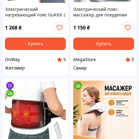
Электрический
Электрический пояс-
нагревающий пояс GuKKK с
массажер для похудения
вибромассажем 8000 мАч 3
для массажа и фигуры,
уровня нагрева и 3 режима
живота, бедер и спины
1 268
₴
1 150
₴
массажа для спины и шеи
черный
Купить
Купить
OnWay
MegaStore
5
5
Житомир
Самар