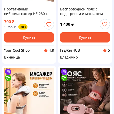
Портативный
Беспроводной пояс с
вибромассажер HF-280 с
подогревом и массажем
комплектом из 4 сменных
Comfytemp K9224
700
₴
насадок, устройство для
(Массажер для поясницы
1 400
₴
1 399
₴
-50%
массажа шеи, плечевого
5000 mAh)
пояса и спины
Купить
Купить
Your Cool Shop
ГадЖетHUB
4.8
5
Винница
Владимир