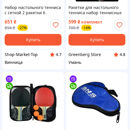
Набор настольного тенниса
Ракетки для настольного
с сеткой 2 ракетки 6
тенниса набор теннисных
мячиков и чехол / Набор
ракеток теннисные
651
₴
599
₴
комплект
для игры в пинг-понг /
теннисная пинг понга
894
₴
700
₴
-27%
-14%
Настольный теннис
+чехол и мячики
Купить
Купить
Shop-Market-Top
Greenberg Store
4.7
4.8
Винница
Умань