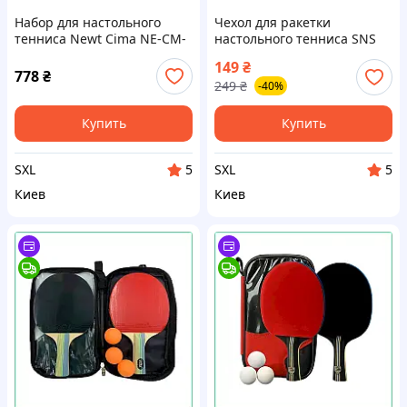
Набор для настольного
Чехол для ракетки
тенниса Newt Cima NE-CM-
настольного тенниса SNS
9 2 ракетки 3 шарика чехол
синий полиэстер на
149
₴
для любителей и
молнии стильный
778
₴
249
₴
-40%
начинающих 5-слойные
надежный аксессуар для
защиты и
Купить
Купить
SXL
SXL
5
5
Киев
Киев