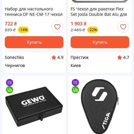
Набор для настольного
FS Чехол для ракетки Flex
тенниса DF NE-CM-17 чехол
Set Joola Double Bat Alu для
2 ракетки 3 мячика
настольного тенниса
722
₴
1 903
₴
защитный чехол для
839
₴
2 469
₴
-14%
-22%
ракеток SET18-F
Купить
Купить
Sonechko
Престиж
4.9
4.7
Чернигов
Киев