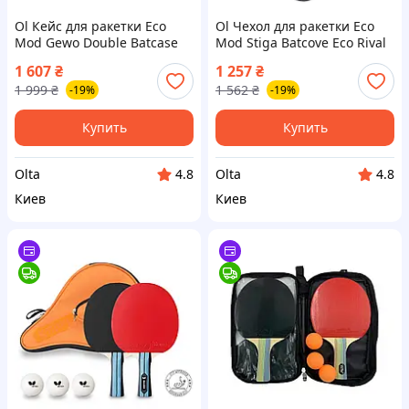
Ol Кейс для ракетки Eco
Ol Чехол для ракетки Eco
Mod Gewo Double Batcase
Mod Stiga Batcove Eco Rival
Alu-Safe черный для
черный для настольного
1 607
₴
1 257
₴
настольного тенниса чехол
тенниса защита для
1 999
₴
1 562
₴
-19%
-19%
для раке TOP22-G
ракетки TOP22-G
Купить
Купить
Olta
Olta
4.8
4.8
Киев
Киев