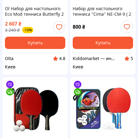
Ol Набор для настольного
Набор для настольного
Eco Mod тенниса Butterfly 2
тенниса "Cima" NE-CM-9 ( 2
ракетки мячи чехол для
ракетки, 3 шарика, чехол)
2 607
₴
начинающих и среднего
800
₴
3 249
₴
-19%
уров TOP22-G
Купить
Купить
Olta
Kiddomarket — интернет-магазин детских игрушек в Украине
4.8
5
Киев
Киев