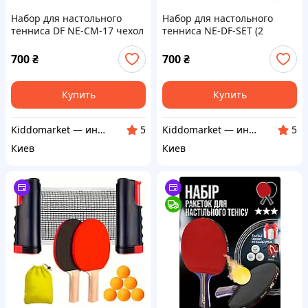
Набор для настольного
Набор для настольного
тенниса DF NE-CM-17 чехол
тенниса NE-DF-SET (2
2 ракетки, 3 мячика
ракетки, 3 шарика, чехол)
700
₴
700
₴
Купить
Купить
Kiddomarket — интернет-магазин детских игрушек в Украине
Kiddomarket — интернет-магазин детских игрушек в Украине
5
5
Киев
Киев