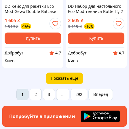
DD Кейс для ракетки Eco
DD Набор для настольного
Mod Gewo Double Batcase
Eco Mod тенниса Butterfly 2
Alu-Safe черный для
ракетки мячи чехол для
1 605
₴
2 605
₴
настольного тенниса чехол
начинающих и среднего
1 919
₴
3 119
₴
-16%
-16%
для раке Dobro-A
уров Dobro-A
Купить
Купить
Добробут
Добробут
4.7
4.7
Киев
Киев
Показать еще
2
3
292
Вперед
1
...
Попробуйте в приложении