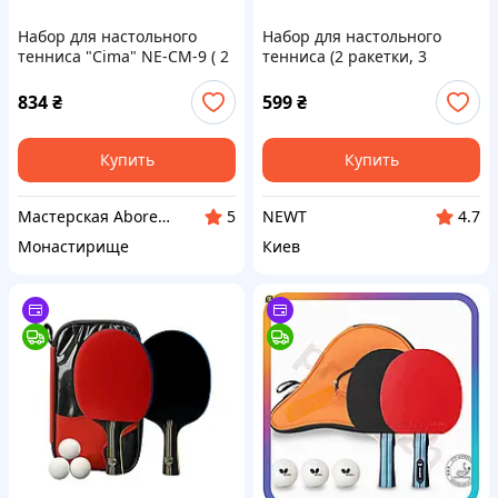
Набор для настольного
Набор для настольного
тенниса "Cima" NE-CM-9 ( 2
тенниса (2 ракетки, 3
ракетки, 3 шарика, чехол)
шарика, чехол) Double Fish
NE-DF-SET
834
₴
599
₴
Купить
Купить
Мастерская Aborealis
NEWT
5
4.7
Монастирище
Киев