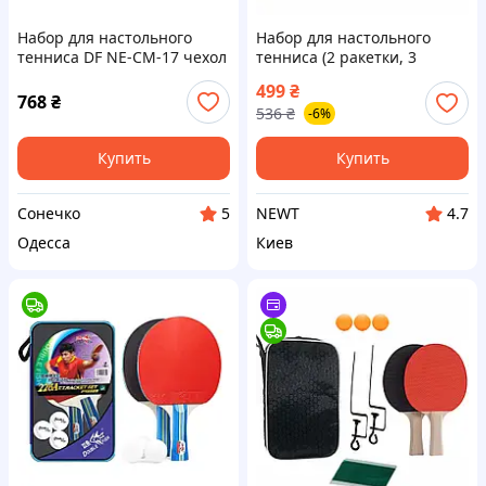
Набор для настольного
Набор для настольного
тенниса DF NE-CM-17 чехол
тенниса (2 ракетки, 3
2 ракетки, 3 мячика
шарика, чехол) Newt CUP
499
₴
NE-CM-11
768
₴
536
₴
-6%
Купить
Купить
Сонечко
NEWT
5
4.7
Одесса
Киев