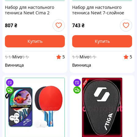
Набор для настольного
Набор для настольного
тенниса Newt Cima 2
тенниса Newt 7-слойное
ракетки 3 шарика и чехол
основание 2 ракетки 3 мяча
пятислойный
и защитный чехол для
807
₴
743
₴
тренировочный комплект
тренировок
Купить
Купить
✨✨Mivo✨✨
✨✨Mivo✨✨
5
5
Винница
Винница