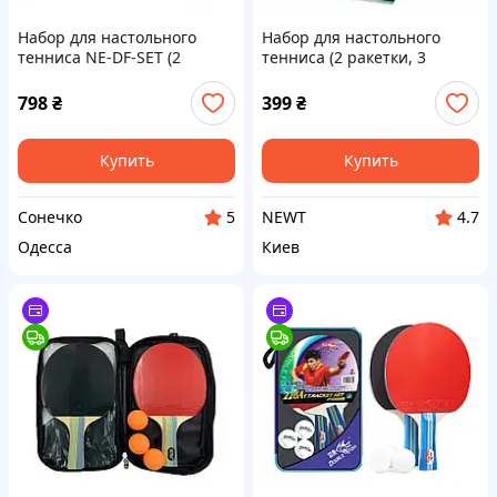
Набор для настольного
Набор для настольного
тенниса NE-DF-SET (2
тенниса (2 ракетки, 3
ракетки, 3 шарика, чехол)
шарика, чехол, сетка) Newt
SUNNY
VITOR NE-VT-6
798
₴
399
₴
Купить
Купить
Сонечко
NEWT
5
4.7
Одесса
Киев