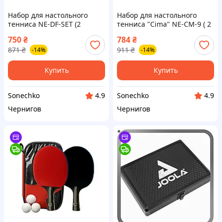
Набор для настольного
Набор для настольного
тенниса NE-DF-SET (2
тенниса "Cima" NE-CM-9 ( 2
ракетки 3 шарика чехол)
ракетки 3 шарика чехол)
750
₴
784
₴
871
₴
911
₴
-14%
-14%
Купить
Купить
Sonechko
Sonechko
4.9
4.9
Чернигов
Чернигов