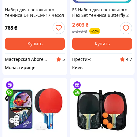
Набор для настольного
FS Набор для настольного
тенниса DF NE-CM-17 чехол
Flex Set тенниса Butterfly 2
2 ракетки, 3 мячика
ракетки 3 мяча чехол для
2 603
₴
начинающих и игроков с
768
₴
3 379
₴
-22%
SET18-F
Купить
Купить
Мастерская Aborealis
Престиж
5
4.7
Монастирище
Киев