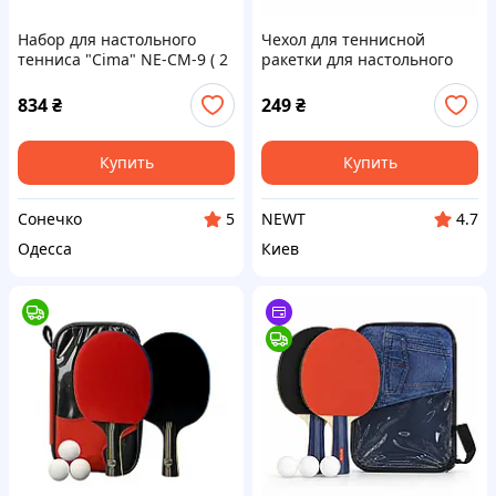
Набор для настольного
Чехол для теннисной
тенниса "Cima" NE-CM-9 ( 2
ракетки для настольного
ракетки, 3 шарика, чехол)
тенниса пинга понга
SUNNY
Butterfly NE-DF-Butterfly
834
₴
249
₴
Купить
Купить
Сонечко
NEWT
5
4.7
Одесса
Киев