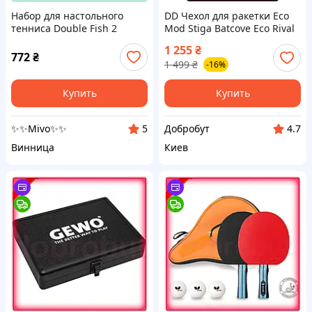
Набор для настольного
DD Чехол для ракетки Eco
тенниса Double Fish 2
Mod Stiga Batcove Eco Rival
ракетки 3 мяча и чехол
черный для настольного
1 255
₴
пятислойный шпон
тенниса защита для
772
₴
1 499
₴
-16%
любительский профи
ракетки Dobro-A
Купить
Купить
✨✨Mivo✨✨
Добробут
5
4.7
Винница
Киев