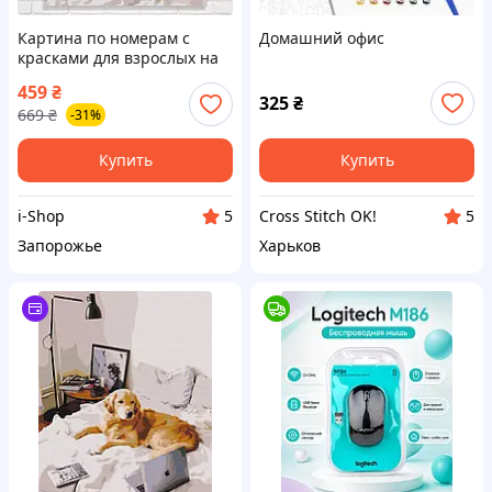
Картина по номерам с
Домашний офис
красками для взрослых на
подрамнике 48x60
459
₴
Домашний офис средней
325
₴
669
₴
-31%
сложности
Купить
Купить
i-Shop
Cross Stitch OK!
5
5
Запорожье
Харьков