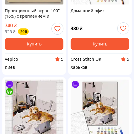
Проекционный экран 100"
Домашний офис
(16:9) с креплением и
черной окантовкой —
740
₴
экран для проектора,
380
₴
925
₴
-20%
домашний кинотеатр, офис,
обучение
Купить
Купить
Vepico
Cross Stitch OK!
5
5
Киев
Харьков