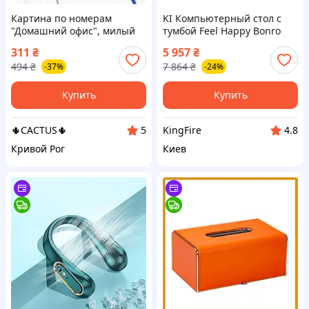
Картина по номерам
KI Компьютерный стол с
"Домашний офис", милый
тумбой Feel Happy Bonro
золотистый ретривер
белый письменный стол
311
₴
5 957
₴
отдыхает с ноутбуком,
для работы обучение
494
₴
7 864
₴
-37%
-24%
40x50, сложность 3
домашний офис FIR41_R
Купить
Купить
🌵CACTUS🌵
KingFire
5
4.8
Кривой Рог
Киев