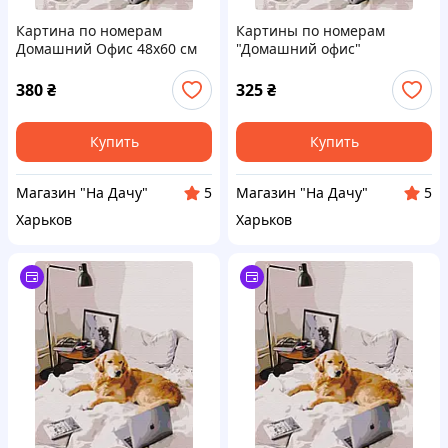
Картина по номерам
Картины по номерам
Домашний Офис 48x60 см
"Домашний офис"
на подрамнике с
раскраски по цифрам.
акриловыми красками и
40*50 см.Украина
380
₴
325
₴
кистями антистресс
Купить
Купить
Магазин "На Дачу"
Магазин "На Дачу"
5
5
Харьков
Харьков