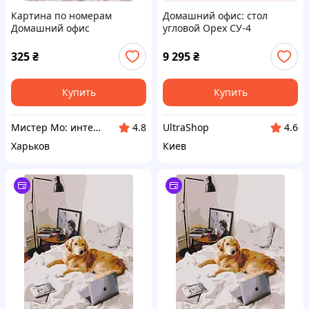
Картина по номерам
Домашний офис: стол
Домашний офис
угловой Орех СУ-4
Компанит, 265BB6378K
325
₴
9 295
₴
Купить
Купить
Мистер Мо: интернет-магазин бытовых товаров
UltraShop
4.8
4.6
Харьков
Киев