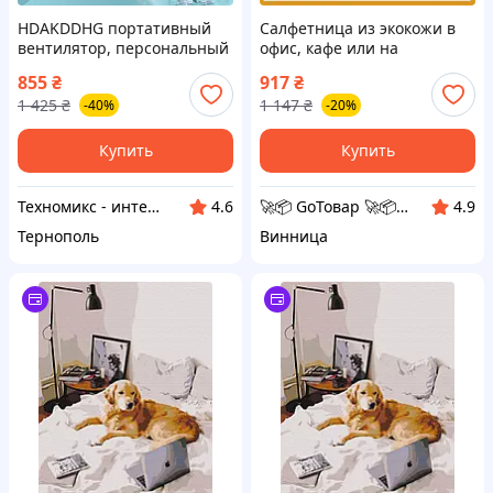
HDAKDDHG портативный
Салфетница из экокожи в
вентилятор, персональный
офис, кафе или на
вентилятор для женщин и
домашний стол,
855
₴
917
₴
мужчин, домашний офис
оранжевый настольный
1 425
₴
1 147
₴
-40%
-20%
органайзер 21х13.5х9.5 см
Купить
Купить
Техномикс - интернет - магазин качественной техники, электроники и других товаров для дома и работы
🚀📦 GoТовар 🚀📦 сеть интернет магазинов
4.6
4.9
Тернополь
Винница