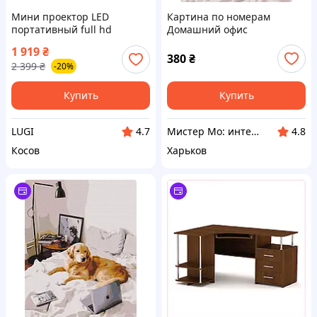
Мини проектор LED
Картина по номерам
портативный full hd
Домашний офис
домашний офис школа
1 919
₴
мультимедийный Lugi,
380
₴
2 399
₴
-20%
видеопроектор для
фильмов игр
Купить
Купить
LUGI
Мистер Мо: интернет-магазин бытовых товаров
4.7
4.8
Косов
Харьков