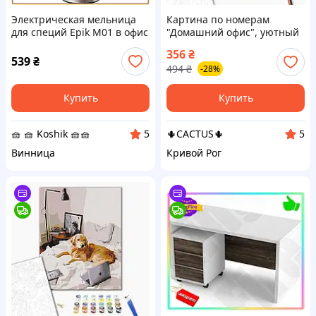
Электрическая мельница
Картина по номерам
для специй Epik M01 в офис
"Домашний офис", уютный
и на домашнюю кухню,
золотистый ретривер с
356
₴
кнопочный измельчитель с
ноутбуком на кровати,
539
₴
494
₴
-28%
подсветкой
48x60 см, сложность 3
Купить
Купить
🧺 🧺 Koshik 🧺🧺
🌵CACTUS🌵
5
5
Винница
Кривой Рог