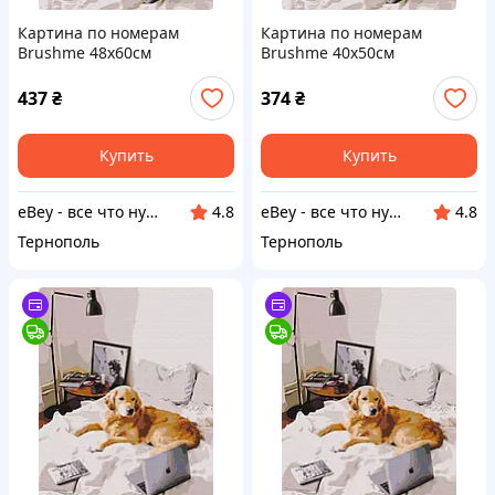
Картина по номерам
Картина по номерам
Brushme 48x60см
Brushme 40x50см
"Домашний офис" BS52477L
"Домашний офис" BS52477
437
₴
374
₴
Купить
Купить
eBey - все что нужно каждому
eBey - все что нужно каждому
4.8
4.8
Тернополь
Тернополь