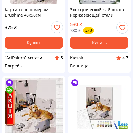
Картина по номерам
Электрический чайник из
Brushme 40x50см
нержавеющей стали
"Домашний офис" BS52477
домашний с индикатором
530
₴
уровня воды,
325
₴
730
₴
-27%
Качественные бесшумные
электрочайники для офиса
Crow
Купить
Купить
"ArtPalitra" магазин хобби и рукоделия
Kiosok
5
4.7
Погребы
Винница