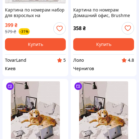
Картина по номерам набор
Картина по номерам
для взрослых на
Домашний офис, Brushme
деревянной основе 40x50
(40х50 см) (124861)
399
₴
Домашний офис средней
358
₴
579
₴
-31%
сложности
Купить
Купить
TovarLand
Лоло
5
4.8
Киев
Чернигов