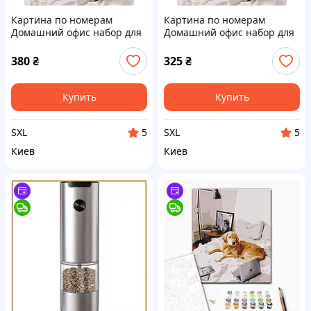
Картина по номерам
Картина по номерам
Домашний офис набор для
Домашний офис набор для
рисования на холсте с
творчества на холсте с
подрамником акриловыми
акриловыми красками и
380
₴
325
₴
красками для взрослых
кистями для рисования
Купить
Купить
SXL
SXL
5
5
Киев
Киев