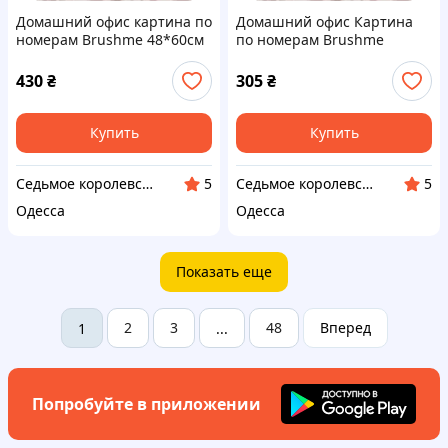
Домашний офис картина по
Домашний офис Картина
номерам Brushme 48*60см
по номерам Brushme
40*50см
430
₴
305
₴
Купить
Купить
Седьмое королевство АРТ-студия
Седьмое королевство АРТ-студия
5
5
Одесса
Одесса
Показать еще
2
3
48
Вперед
1
...
Попробуйте в приложении