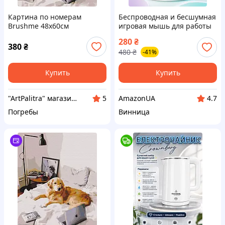
Картина по номерам
Беспроводная и бесшумная
Brushme 48x60см
игровая мышь для работы
"Домашний офис" BS52477L
в офис, оптическая мышка
280
₴
для домашний работ с
380
₴
480
₴
-41%
беспроводным
подключением LG186BK
Купить
Купить
"ArtPalitra" магазин хобби и рукоделия
AmazonUA
5
4.7
Погребы
Винница