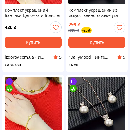
Комплект украшений
Комплект украшений из
Бантики Цепочка и Браслет
искусственного жемчуга
Бижутерия из
Ожерелье и серьги Розовое
299
₴
медицинского золота
золото Красивое женское
420
₴
399
₴
-25%
Гипоаллергенные
украшение
украшения
Купить
Купить
izdorov.com.ua - Интернет-магазин витаминов и биодобавок
"DailyMood": Интернет-магазин аксессуаров и товаров для повседневного использования
5
5
Харьков
Киев