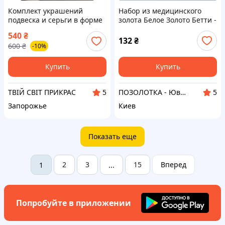
Комплект украшений
Набор из медицинского
подвеска и серьги в форме
золота Белое Золото Бетти -
сердца с белыми
DGS (сережки + кулон), арт.
540
₴
фианитами цвет под
1194
132
₴
600
₴
-10%
серебро медицинское
золото
Купить
Купить
ТВІЙ СВІТ ПРИКРАС
ПОЗОЛОТКА - Ювелирная бижутерия Xuping (Ксюпинг) оптом
5
5
Запорожье
Киев
Показать еще
2
3
15
Вперед
1
...
Попробуйте в приложении