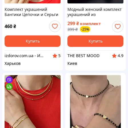
Комплект украшений
Модный женский комплект
Бантики Цепочки и Серьги
украшений из
Бижутерия из
искусственного жемчуга с
299
₴
комплект
медицинского золота
ожерельем и серьгами
460
₴
399
₴
-25%
Гипоаллергенные
Розовое золото
украшения
Купить
Купить
izdorov.com.ua - Интернет-магазин витаминов и биодобавок
THE BEST MOOD
5
4.9
Харьков
Киев