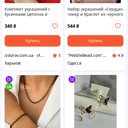
Комплект украшений с
Набор украшений «Сердце»
бусинками Цепочка и
чокер и браслет из черного
Браслет Бижутерия из
агата и золотистого
медицинского золота
гематита, размеры
340
₴
544
₴
Гипоаллергенные
регулируются, ida94382
украшения
Купить
Купить
izdorov.com.ua - Интернет-магазин витаминов и биодобавок
"PebbleBead.com" - Бижутерия, натуральные камни, фурнитура
5
4.9
Харьков
Одесса