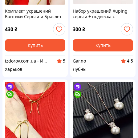
Комплект украшений
Набор украшений Xuping
Бантики Серьги и Браслет
серьги + подвеска с
Бижутерия из
цепочкой, медицинское
медицинского золота
золото 18К
430
₴
300
₴
Гипоаллергенные
украшения
Купить
Купить
izdorov.com.ua - Интернет-магазин витаминов и биодобавок
Gar.no
5
4.5
Харьков
Лубны