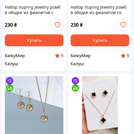
Набор Xuping Jewelry ромб
Набор Xuping Jewelry ромб
в ободке из фианитов с
в ободке из фианитов со
белым камнем золотистый
сменным камнем
золотистый
230
₴
230
₴
Купить
Купить
БижуМир
БижуМир
5
5
Калуш
Калуш