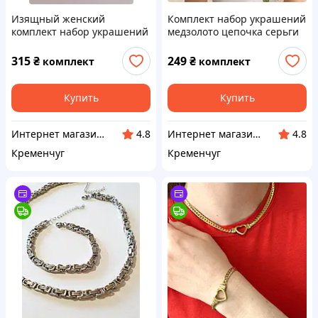
Изящный женский
Комплект набор украшений
комплект набор украшений
медзолото цепочка серьги
цепочка и браслет из
звёзды из медицинской
медицинской стали
стали
315
₴
249
₴
комплект
комплект
Купить
Купить
Интернет магазин аксессуаров АЛЬПАКА
Интернет магазин аксессуаров АЛЬПАКА
4.8
4.8
Кременчуг
Кременчуг