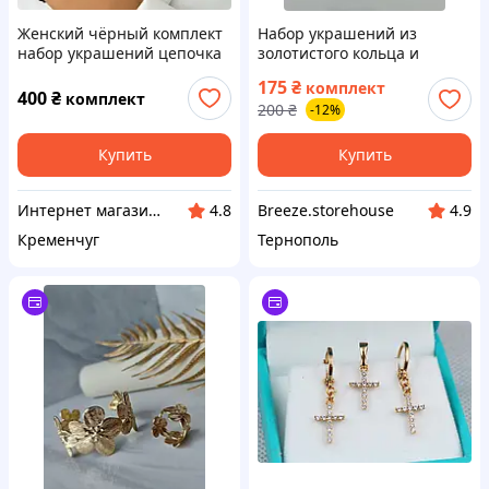
Женский чёрный комплект
Набор украшений из
набор украшений цепочка
золотистого кольца и
и браслет из медицинского
браслета с
175
₴
комплект
золота
переплетенными мотивами
400
₴
комплект
200
₴
-12%
змеи и бабочки
Купить
Купить
Интернет магазин аксессуаров АЛЬПАКА
Breeze.storehouse
4.8
4.9
Кременчуг
Тернополь