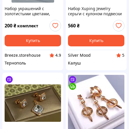
Набор украшений с
Набор Xuping Jewelry
золотистыми цветами,
серьги с кулоном подвески
который состоит из
крестики из фианитов
широкого браслета-
золотистый
200
₴
560
₴
комплект
манжеты и
соответствующей кольца
Купить
Купить
Breeze.storehouse
Silver Mood
4.9
5
Тернополь
Калуш