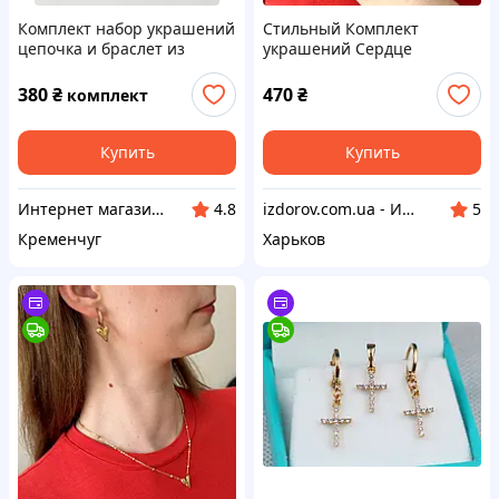
Комплект набор украшений
Стильный Комплект
цепочка и браслет из
украшений Сердце
медицинской стали
Цепочка и Браслет
Бижутерия из
380
₴
470
₴
комплект
медицинского золота
Купить
Купить
Интернет магазин аксессуаров АЛЬПАКА
izdorov.com.ua - Интернет-магазин витаминов и биодобавок
4.8
5
Кременчуг
Харьков