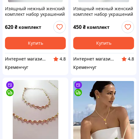
Изящный нежный женский
Изящный нежный женский
комплект набор украшений
комплект набор украшений
цепочка подвеска серьги с
цепочка подвеска серьги с
Звёздное небо из
надписью love из
620
₴
450
₴
комплект
комплект
медицинской стали
медицинской стали
Купить
Купить
Интернет магазин аксессуаров АЛЬПАКА
Интернет магазин аксессуаров АЛЬПАКА
4.8
4.8
Кременчуг
Кременчуг