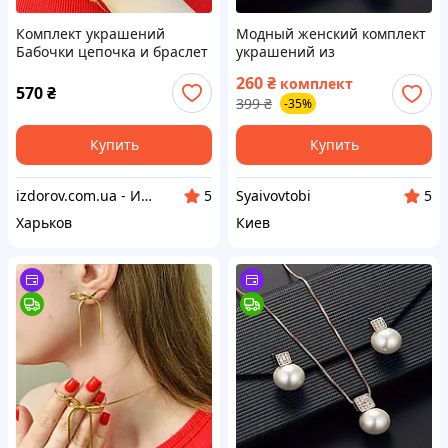
Комплект украшений
Модный женский комплект
Бабочки цепочка и браслет
украшений из
Бижутерия из
искусственного жемчуга с
260
₴
комплект
медицинского золота
ожерельем и серьгами
570
₴
399
₴
-35%
Гипоаллергенные
Розовое золото
украшения
Купить
Купить
izdorov.com.ua - Интернет-магазин витаминов и биодобавок
Syaivovtobi
5
5
Харьков
Киев