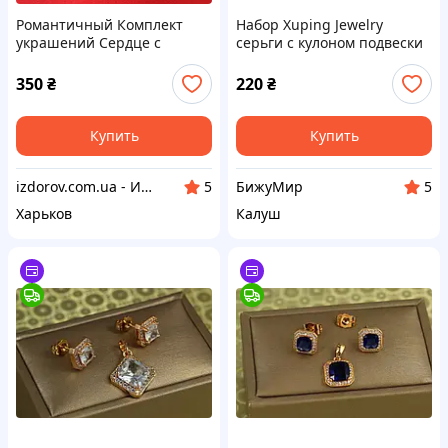
Романтичный Комплект
Набор Xuping Jewelry
украшений Сердце с
серьги с кулоном подвески
бусинками Цепочка и
крестики из фианитов
Серьги Бижутерия из
золотистый
350
₴
220
₴
медицинского золота
Купить
Купить
izdorov.com.ua - Интернет-магазин витаминов и биодобавок
БижуМир
5
5
Харьков
Калуш