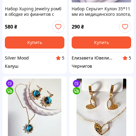
Набор Xuping Jewelry ромб
Набор Серьги+ Кулон 35*11
в ободке из фианитов с
мм из медицинского золота,
белым камнем золотистый
позолота РО, застёжка
конго
580
₴
290
₴
Купить
Купить
Silver Mood
Елизавета Ювелирная бижутерия
5
5
Калуш
Чернигов