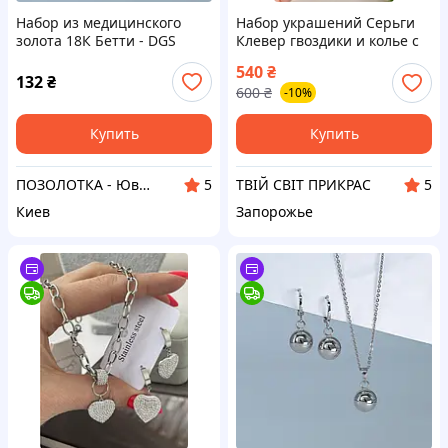
Набор из медицинского
Набор украшений Серьги
золота 18К Бетти - DGS
Клевер гвоздики и колье с
(сережки + кулон), арт. 1194
черным клевером комплект
540
₴
медицинское золото
132
₴
600
₴
-10%
ювелирная бижутерия
позолота
Купить
Купить
ПОЗОЛОТКА - Ювелирная бижутерия Xuping (Ксюпинг) оптом
ТВІЙ СВІТ ПРИКРАС
5
5
Киев
Запорожье