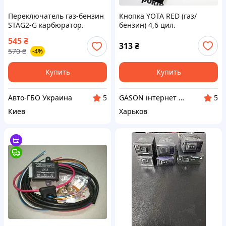
Переключатель газ-бензин
Кнопка YOTA RED (газ/
STAG2-G карбюратор.
бензин) 4,6 цил.
Кнопка газ бензин
545
₴
карбюраторная.
313
₴
570
₴
-4%
Купить
Купить
Авто-ГБО Украина
GASON інтернет магазин
5
5
Киев
Харьков