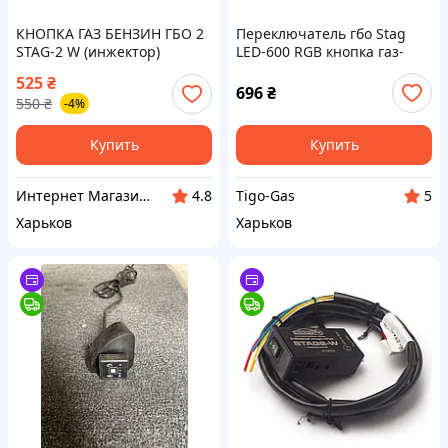
КНОПКА ГАЗ БЕНЗИН ГБО 2
Переключатель гбо Stag
STAG-2 W (инжектор)
LED-600 RGB кнопка газ-
бензин (Оригинал)
525
₴
696
₴
550
₴
-4%
Купить
Купить
Интернет Магазин AVTOTEST
Tigo-Gas
4.8
5
Харьков
Харьков