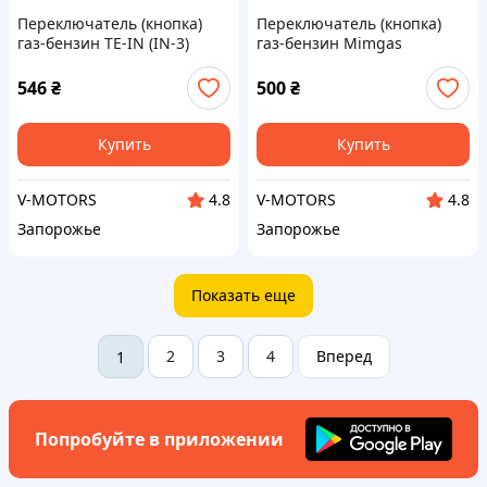
Переключатель (кнопка)
Переключатель (кнопка)
газ-бензин TE-IN (IN-3)
газ-бензин Mimgas
(Tamona) (инжекторная)
(карбюратор)
546
₴
500
₴
Купить
Купить
V-MOTORS
V-MOTORS
4.8
4.8
Запорожье
Запорожье
Показать еще
2
3
4
Вперед
1
Попробуйте в приложении