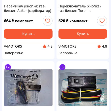
Перемикач (кнопка) газ-
Переключатель (кнопка)
бензин Atiker (карбюратор)
газ-бензин Torelli с
K01.003001
индикацией (карбюратор)
664
₴
620
₴
комплект
комплект
Купить
Купить
V-MOTORS
V-MOTORS
4.8
4.8
Запорожье
Запорожье