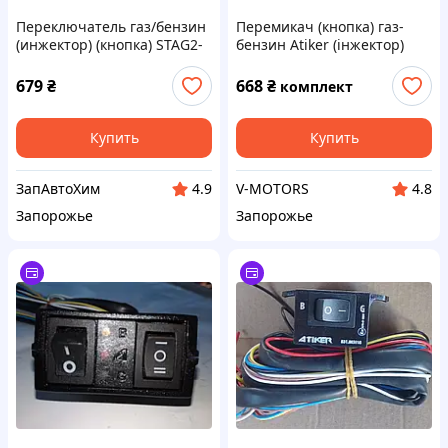
Переключатель газ/бензин
Перемикач (кнопка) газ-
(инжектор) (кнопка) STAG2-
бензин Atiker (інжектор)
W
K01.003011
679
₴
668
₴
комплект
Купить
Купить
ЗапАвтоХим
V-MOTORS
4.9
4.8
Запорожье
Запорожье