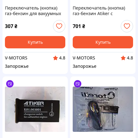
Переключатель (кнопка)
Переключатель (кнопка)
газ-бензин для вакуумных
газ-бензин Atiker с
редукторов
индикацией (инжектор)
307
₴
701
₴
Купить
Купить
V-MOTORS
V-MOTORS
4.8
4.8
Запорожье
Запорожье