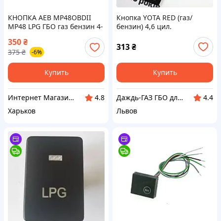
КНОПКА AEB MP48OBDII
Кнопка YOTA RED (газ/
MP48 LPG ГБО газ бензин 4-
бензин) 4,6 цил.
5 поколение
350
₴
(универсальная)
313
₴
375
₴
-6%
Купить
Купить
Интернет Магазин AVTOTEST
Даждь-ГАЗ ГБО для авто
4.8
4.4
Харьков
Львов