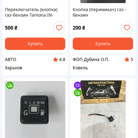
Переключатель (кнопка)
Кнопка (перимикач) газ -
газ-бензин Tamona IN-
бензин
3/Tegas/Astar gas на 6
контактов (инжекторная)
500
₴
200
₴
Купить
Купить
АВТО
ФОП Дубина О.П.
4.8
5
Харьков
Ковель