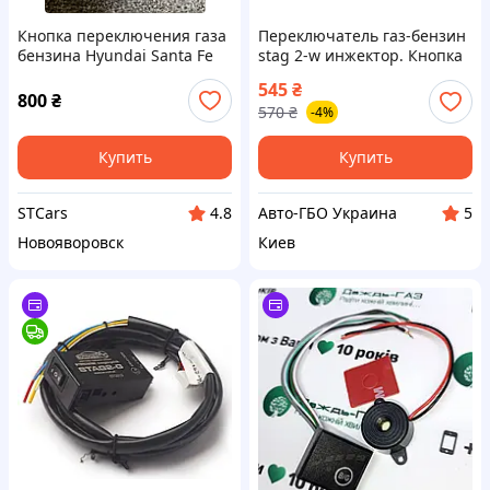
Кнопка переключения газа
Переключатель газ-бензин
бензина Hyundai Santa Fe
stag 2-w инжектор. Кнопка
газ бензин инжекторная
545
₴
stag2-w.
800
₴
570
₴
-4%
Купить
Купить
STCars
Авто-ГБО Украина
4.8
5
Новояворовск
Киев