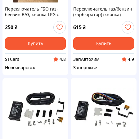
Переключатель ГБО газ-
Переключатель газ/бензин
бензин B/G, кнопка LPG с
(карбюратор) (кнопка)
индикатором уровня газа
STAG2-G
250
₴
615
₴
Купить
Купить
STCars
ЗапАвтоХим
4.8
4.9
Новояворовск
Запорожье