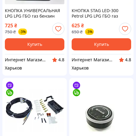
КНОПКА УНИВЕРСАЛЬНАЯ
КНОПКА STAG LED-300
LPG LPG ГБО газ бензин
Petrol LPG LPG ГБО газ
Toyota Landcruiser 200 2008-
бензин 4-5 поколение
725
₴
625
₴
2013,RAV4 2006-2011, Hilux
750
₴
650
₴
-3%
-3%
2015+
Купить
Купить
Интернет Магазин AVTOTEST
Интернет Магазин AVTOTEST
4.8
4.8
Харьков
Харьков