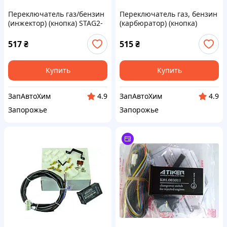
Переключатель газ/бензин
Переключатель газ, бензин
(инжектор) (кнопка) STAG2-
(карбюратор) (кнопка)
W*
STAG2-G*
517
₴
515
₴
Купить
Купить
ЗапАвтоХим
ЗапАвтоХим
4.9
4.9
Запорожье
Запорожье