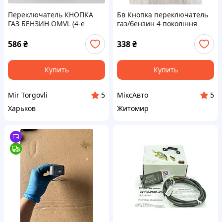
Переключатель КНОПКА
Бв Кнопка переключатель
ГАЗ БЕНЗИН OMVL (4-е
газ/бензин 4 покоління
поколение)
586
₴
338
₴
Купить
Купить
Mir Torgovli
МіксАвто
5
5
Харьков
Житомир