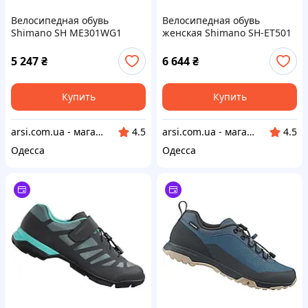
Велосипедная обувь
Велосипедная обувь
Shimano SH ME301WG1
женская Shimano SH-ET501
Серая
черный размер 38
5 247
₴
6 644
₴
Купить
Купить
arsi.com.ua - магазин техники
arsi.com.ua - магазин техники
4.5
4.5
Одесса
Одесса