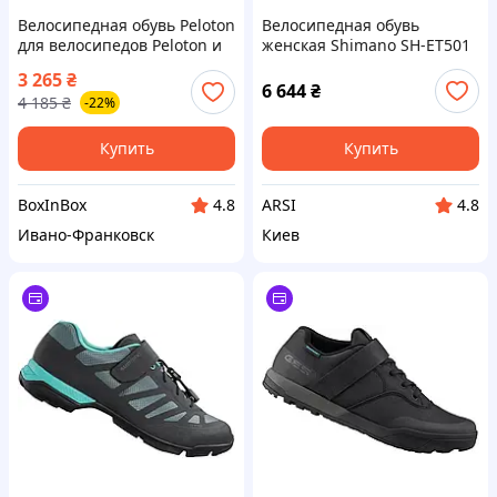
Велосипедная обувь Peloton
Велосипедная обувь
для велосипедов Peloton и
женская Shimano SH-ET501
Bike+ с дельта-
черный размер 36
3 265
₴
совместимыми
6 644
₴
4 185
₴
-22%
велосипедными шипами.38
р/39р
Купить
Купить
BoxInBox
ARSI
4.8
4.8
Ивано-Франковск
Киев