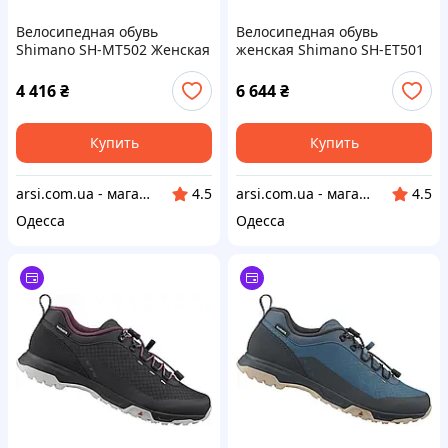
Велосипедная обувь
Велосипедная обувь
Shimano SH-MT502 Женская
женская Shimano SH-ET501
Серый EU 38 2022
черный размер 37
4 416
₴
6 644
₴
Купить
Купить
arsi.com.ua - магазин техники
arsi.com.ua - магазин техники
4.5
4.5
Одесса
Одесса