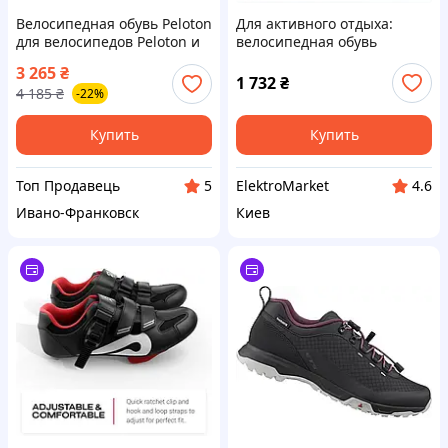
Велосипедная обувь Peloton
Для активного отдыха:
для велосипедов Peloton и
велосипедная обувь
Bike+ с дельта-
Тиебао, 902P9K790
3 265
₴
совместимыми
1 732
₴
4 185
₴
-22%
велосипедными шипами.38
р/39р
Купить
Купить
Топ Продавець
ElektroMarket
5
4.6
Ивано-Франковск
Киев