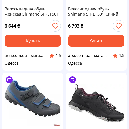
Велосипедная обувь
Велосипедная обувь
женская Shimano SH-ET501
Shimano SH-ET501 Синий
черный размер 40
Размер 45
6 644
₴
6 793
₴
Купить
Купить
arsi.com.ua - магазин техники
arsi.com.ua - магазин техники
4.5
4.5
Одесса
Одесса