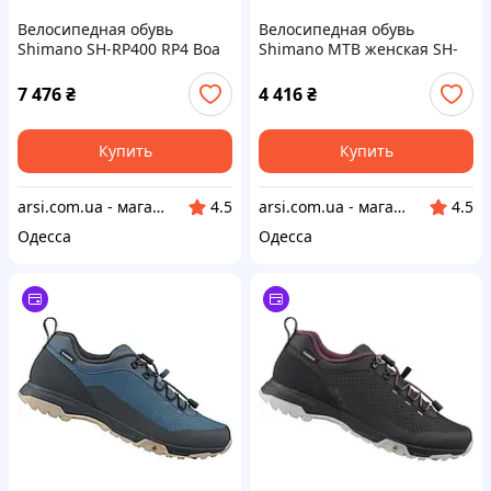
Велосипедная обувь
Велосипедная обувь
Shimano SH-RP400 RP4 Boa
Shimano MTB женская SH-
SPD-SL серая
MT502 MT5 серая морская
р. 37
7 476
₴
4 416
₴
Купить
Купить
arsi.com.ua - магазин техники
arsi.com.ua - магазин техники
4.5
4.5
Одесса
Одесса