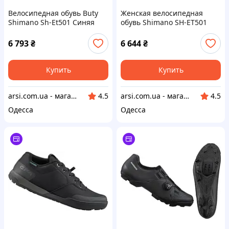
Велосипедная обувь Buty
Женская велосипедная
Shimano Sh-Et501 Синяя
обувь Shimano SH-ET501
Размер 42
чёрная размер 41
6 793
₴
6 644
₴
Купить
Купить
arsi.com.ua - магазин техники
arsi.com.ua - магазин техники
4.5
4.5
Одесса
Одесса