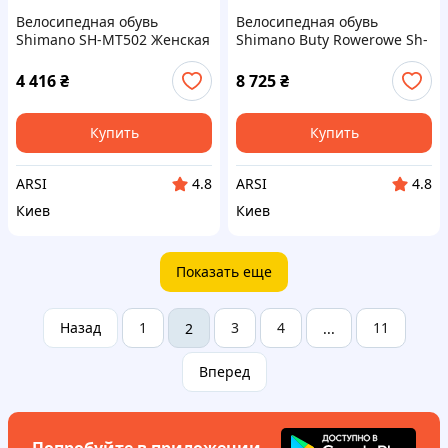
Велосипедная обувь
Велосипедная обувь
Shimano SH-MT502 Женская
Shimano Buty Rowerowe Sh-
Серый EU 36 2022
Ge500 - Черный 41
4 416
₴
8 725
₴
Купить
Купить
ARSI
ARSI
4.8
4.8
Киев
Киев
Показать еще
Назад
1
3
4
11
2
...
Вперед