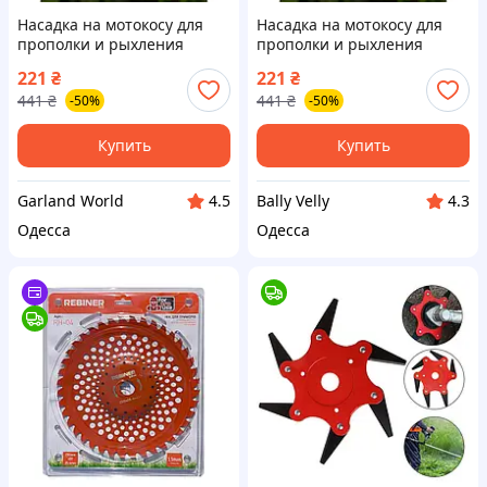
Насадка на мотокосу для
Насадка на мотокосу для
прополки и рыхления
прополки и рыхления
почвы 2в1, диск 140 мм, 5
почвы 2в1, диск 140 мм, 5
221
₴
221
₴
лезвий, универсальная для
лезвий, универсальная для
441
₴
441
₴
-50%
-50%
триммера и бензокосы
триммера и бензокосы BA-
QI667
Купить
Купить
Garland World
Bally Velly
4.5
4.3
Одесса
Одесса