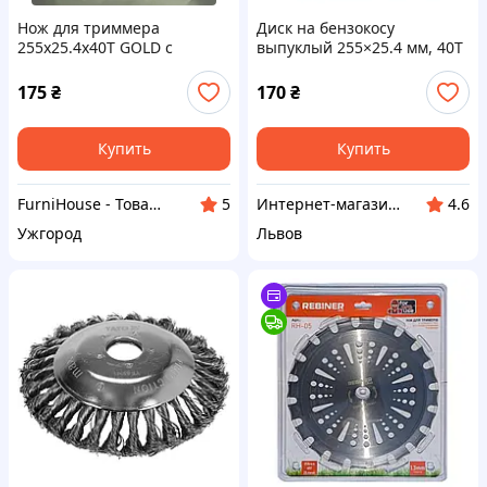
Нож для триммера
Диск на бензокосу
255х25.4х40Т GOLD с
выпуклый 255×25.4 мм, 40Т
двойной заточкой,
с победитовыми напайками
косильный диск на 40 зубов
Rebiner
175
₴
170
₴
с победитом на мотокосу,
бензокосу
Купить
Купить
FurniHouse - Товары для дома и сада
Интернет-магазин GIGATOOLS
5
4.6
Ужгород
Львов