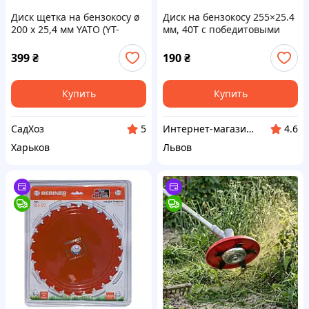
Диск щетка на бензокосу ø
Диск на бензокосу 255×25.4
200 х 25,4 мм YATO (YT-
мм, 40Т с победитовыми
85142)
напайками Rebiner
399
₴
190
₴
Купить
Купить
СадХоз
Интернет-магазин GIGATOOLS
5
4.6
Харьков
Львов