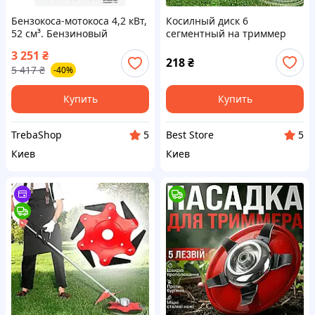
Бензокоса-мотокоса 4,2 кВт,
Косилный диск 6
52 см³. Бензиновый
сегментный на триммер
триммер для травы,
для кустов, Нож для
3 251
₴
сухостоя и кустарника в
бензокосы
218
₴
5 417
₴
-40%
саду и на даче с диском и
леской. Бензок
Купить
Купить
TrebaShop
Best Store
5
5
Киев
Киев