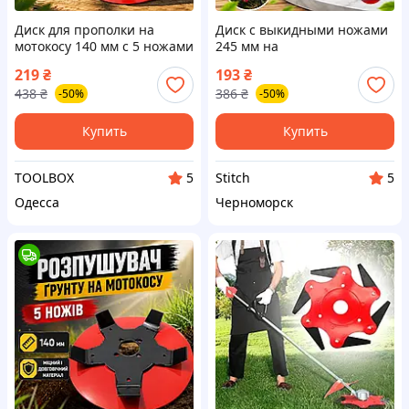
Диск для прополки на
Диск с выкидными ножами
мотокосу 140 мм с 5 ножами
245 мм на
Насадка культиватор фреза
мотокосу Сегментный нож
219
₴
193
₴
для бензокосы
для триммера для травы,
438
₴
386
₴
-50%
-50%
Металлический
сорняков и
разрыхлитель почвы
кустов Косильный диск для
бензокосы
Купить
Купить
TOOLBOX
Stitch
5
5
Одесса
Черноморск