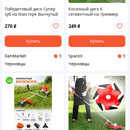
Победитовый диск Супер
Косилный диск 6
зуб на блистере Выгнутый
сегментный на триммер
(Тарелка) для бензокосы
для кустов, нож для
(255мм, 25.4 мм, 40Т)
бензокосы
270
₴
249
₴
PROFESSIONAL
Купить
Купить
DanMarket
SpaceX
5
5
Черновцы
Черновцы