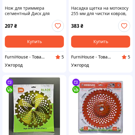
Нож для триммера
Насадка щетка на мотокосу
сегментный Диск для
255 мм для чистки ковров,
бензокосы с 6-сегментами
плитки и брусчатки, диск с
стальной, на блистере
нейлоновыми щетками на
207
₴
383
₴
мотокоса, бензокоса
Купить
Купить
FurniHouse - Товары для дома и сада
FurniHouse - Товары для дома и сада
5
5
Ужгород
Ужгород