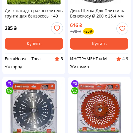
Диск насадка разрыхлитель
Диск Щетка Для Плитки на
грунта для бензокосы 140
Бензокосу Ø 200 х 25,4 мм
мм. Фреза на бензокосу для
YATO (YT-85142)
616
₴
разрыхления почвы
285
₴
770
₴
-20%
Купить
Купить
FurniHouse - Товары для дома и сада
ИНСТРУМЕНТ и МЕТИЗЫ
5
4.9
Ужгород
Житомир