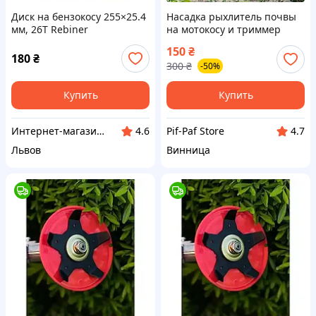
Диск на бензокосу 255×25.4
Насадка рыхлитель почвы
мм, 26Т Rebiner
на мотокосу и триммер
против сорняков 5 лез
150
₴
универсальный нож диск
180
₴
300
₴
-50%
для бензокосы прополки
земли
Купить
Купить
Интернет-магазин GIGATOOLS
Pif-Paf Store
4.6
4.7
Львов
Винница