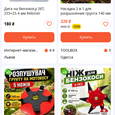
Диск на бензокосу 26Т,
Насадка 2 в 1 для
255×25.4 мм Rebiner
разрыхления грунта 140 мм
на бензокосу Диск-фреза на
220
₴
мотокосу с 5 ножами для
180
₴
440
₴
-50%
культивации
Купить
Купить
Интернет-магазин ELEKTROMAG
TOOLBOX
4.9
5
Львов
Одесса