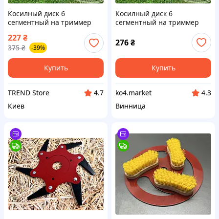
Косилный диск 6
Косилный диск 6
сегментный на триммер
сегментный на триммер
для кустов, Нож для
для кустов, Нож для
227
₴
бензокосы
бензокосы
276
₴
375
₴
-39%
Купить
Купить
TREND Store
ko4.market
4.7
4.3
Киев
Винница