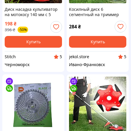
Диск насадка культиватор
Косилный диск 6
на мотокосу 140 мм с 5
сегментный на триммер
ножами для разрыхления
для кустов, Нож для
198
₴
грунта и прополки Фреза
бензокосы
284
₴
396
₴
-50%
для бензокосы
Купить
Купить
Stitch
jekol.store
5
5
Черноморск
Ивано-Франковск