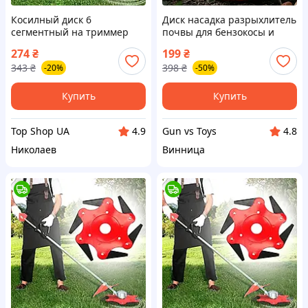
Косилный диск 6
Диск насадка разрыхлитель
сегментный на триммер
почвы для бензокосы и
для кустов, Нож для
триммера 2в1 нож фреза
274
₴
199
₴
бензокосы top shop ua_
на мотокосу против
343
₴
398
₴
-20%
-50%
сорняков прополки земли 5
лезвий
Купить
Купить
Top Shop UA
Gun vs Toys
4.9
4.8
Николаев
Винница