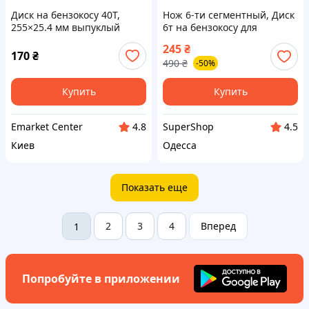
Диск на бензокосу 40Т,
Нож 6-ти сегментный, Диск
255×25.4 мм выпуклый
6т на бензокосу для
победитовые напайки
триммера сталь 65Мп,
245
₴
Rebiner
Насадка для электрокосы 6
170
₴
490
₴
-50%
ножей
Купить
Купить
Emarket Center
SuperShop
4.8
4.5
Киев
Одесса
Показать еще
2
3
4
Вперед
1
Попробуйте в приложении