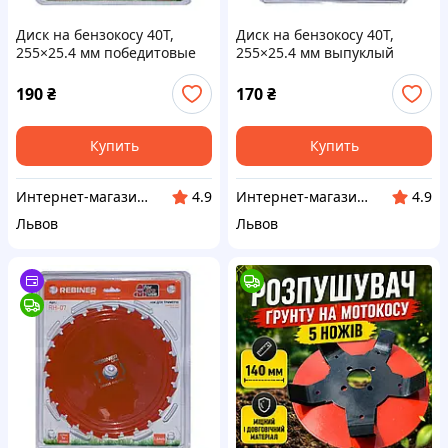
Диск на бензокосу 40Т,
Диск на бензокосу 40Т,
255×25.4 мм победитовые
255×25.4 мм выпуклый
напайки Rebiner
победитовые напайки
Rebiner
190
₴
170
₴
Купить
Купить
Интернет-магазин ELEKTROMAG
Интернет-магазин ELEKTROMAG
4.9
4.9
Львов
Львов