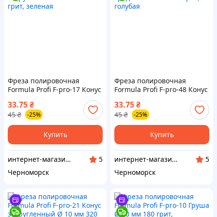
Фреза полировочная
Фреза полировочная
Formula Profi F-pro-17 Конус
Formula Profi F-pro-48 Конус
закругленный Ø 10 мм 240
средний Ø 6 мм 800 грит,
33.75
₴
33.75
₴
грит, зеленая
голубая
45
₴
45
₴
-25%
-25%
Купить
Купить
интернет-магазин "BestNail"
интернет-магазин "BestNail"
5
5
Черноморск
Черноморск