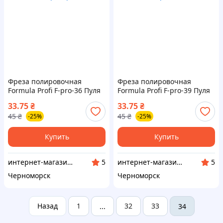
Фреза полировочная
Фреза полировочная
Formula Profi F-pro-36 Пуля
Formula Profi F-pro-39 Пуля
Ø 6 мм 320 грит, розовая
Ø 6 мм 800 грит, синяя
33.75
₴
33.75
₴
45
₴
45
₴
-25%
-25%
Купить
Купить
интернет-магазин "BestNail"
интернет-магазин "BestNail"
5
5
Черноморск
Черноморск
Назад
1
32
33
...
34