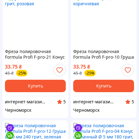
Фреза полировочная
Фреза полировочная
Formula Profi F-pro-21 Конус
Formula Profi F-pro-10 Груша
закругленный Ø 10 мм 320
Ø 10 мм 180 грит,
33.75
₴
33.75
₴
грит, розовая
коричневая
45
₴
45
₴
-25%
-25%
Купить
Купить
интернет-магазин "BestNail"
интернет-магазин "BestNail"
5
5
Черноморск
Черноморск