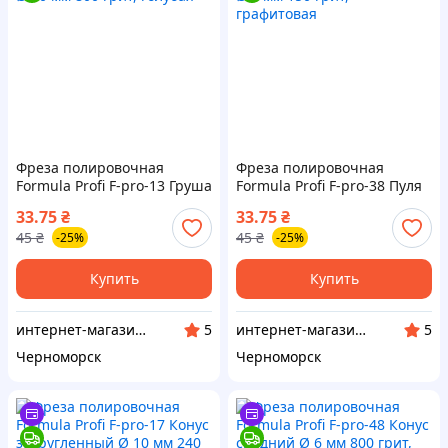
Фреза полировочная
Фреза полировочная
Formula Profi F-pro-13 Груша
Formula Profi F-pro-38 Пуля
Ø 10 мм 800 грит, голубая
Ø 6 мм 150 грит,
33.75
₴
33.75
₴
графитовая
45
₴
45
₴
-25%
-25%
Купить
Купить
интернет-магазин "BestNail"
интернет-магазин "BestNail"
5
5
Черноморск
Черноморск