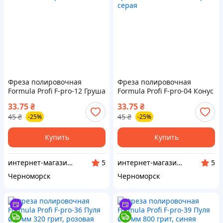
Фреза полировочная
Фреза полировочная
Formula Profi F-pro-12 Груша
Formula Profi F-pro-04 Конус
Ø 10 мм 240 грит, зеленая
срезанный Ø 5 мм 180 грит,
33.75
₴
33.75
₴
серая
45
₴
45
₴
-25%
-25%
Купить
Купить
интернет-магазин "BestNail"
интернет-магазин "BestNail"
5
5
Черноморск
Черноморск