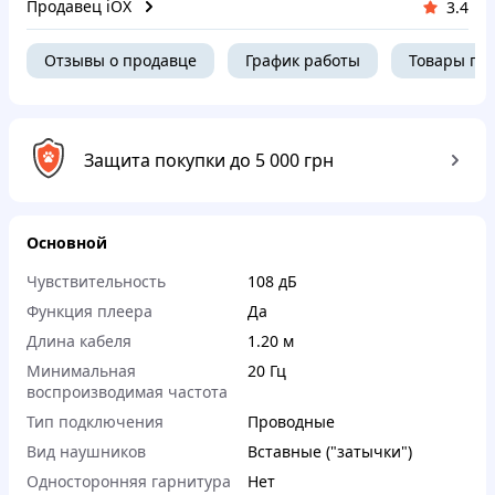
Продавец iOX
3.4
Отзывы о продавце
График работы
Товары пр
Защита покупки до 5 000 грн
Основной
Чувствительность
108 дБ
Функция плеера
Да
Длина кабеля
1.20 м
Минимальная
20 Гц
воспроизводимая частота
Тип подключения
Проводные
Вид наушников
Вставные ("затычки")
Односторонняя гарнитура
Нет