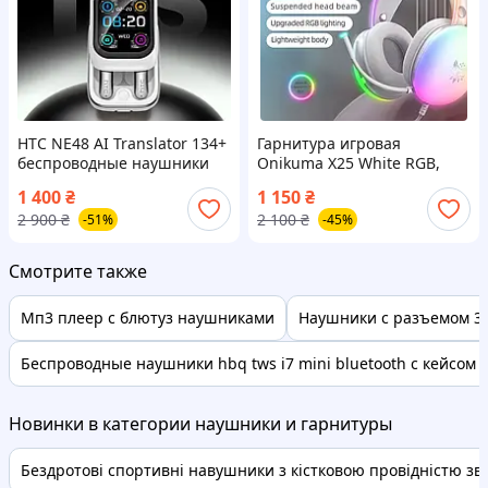
HTC NE48 AI Translator 134+
Гарнитура игровая
беспроводные наушники
Onikuma X25 White RGB,
White с сенсорным
наушники Gaming Headset
1 400
₴
1 150
₴
управлением
USB + 3.5mm с микрофоном
2 900
₴
2 100
₴
-51%
-45%
Белые
Смотрите также
Мп3 плеер с блютуз наушниками
Наушники с разъемом 3.
Беспроводные наушники hbq tws i7 mini bluetooth с кейсом 
Новинки в категории наушники и гарнитуры
Бездротові спортивні навушники з кістковою провідністю звук