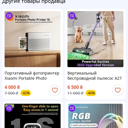
Другие товары продавца
Портативный фотопринтер
Вертикальный
Xiaomi Portable Photo
беспроводной пылесос A27
Printer 1S ZINK Bluetooth
Violet 150W
4 000
₴
6 500
₴
Silver Gray для мгновенной
аккумуляторный для дома и
7 000
₴
11 000
₴
-42%
-40%
печати
автомобиля