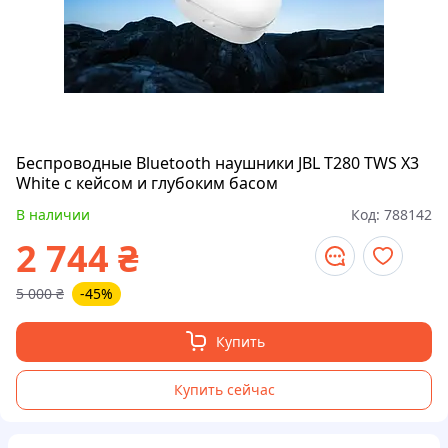
Беспроводные Bluetooth наушники JBL T280 TWS X3
White с кейсом и глубоким басом
В наличии
Код:
788142
2 744
₴
5 000
₴
-45%
Купить
Купить сейчас