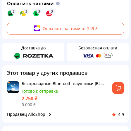
Оплатить частями
5
3
3
3
Оплатить частями от 549 ₴
Доставка до
Безопасная оплата
Этот товар у других продавцов
Беспроводные Bluetooth наушники JBL T280 TWS X3 White с кейсом и глубоким басом
Готово к отправке
₴
2 750
5 000
₴
Продавец AlloShop
4.9