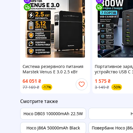
Система резервного питания
Портативное заря
Marstek Venus E 3.0 2.5 кВт
устройство USB C 
инвертор и батарея все-все-в-
портов для ноутбу
64 051
₴
1 575
₴
одном
смартфона с GaN I
77 169
₴
3 149
₴
-17%
-50%
технологией
Смотрите также
Hoco DB03 100000mAh 22.5W
H
Hoco J86A 50000mAh Black
Повербанк Hoco J86