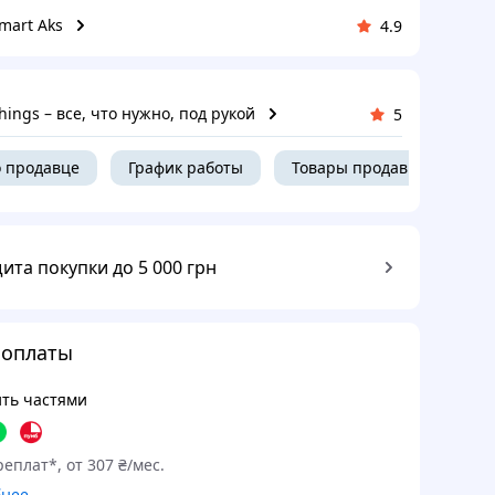
mart Aks
4.9
ings – все, что нужно, под рукой
5
 продавце
График работы
Товары продавца
ита покупки до 5 000 грн
 оплаты
ть частями
еплат*, от 307 ₴/мес.
бнее