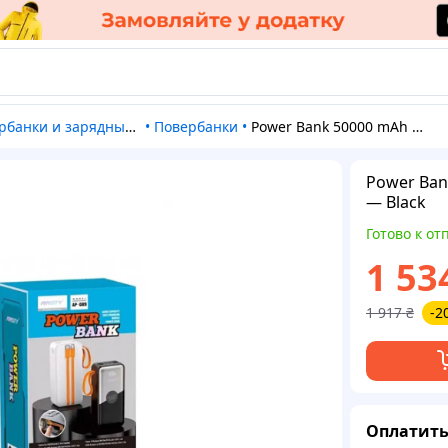
рбанки и зарядные станции
•
Повербанки
•
Power Bank 50000 mAh | 22.5W+PD20W — Ansty AP-089 — Black
Power Ban
— Black
Готово к от
1 53
1 917
₴
-2
Оплатить