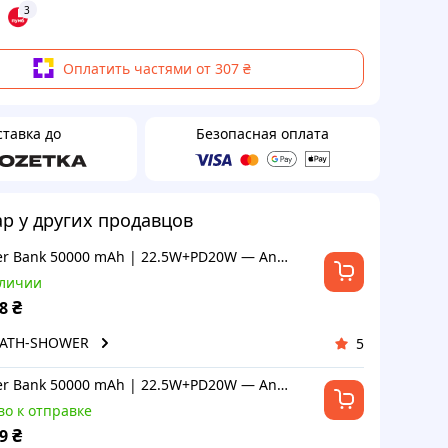
3
Оплатить частями от 307 ₴
ставка до
Безопасная оплата
ар у других продавцов
Power Bank 50000 mAh | 22.5W+PD20W — Ansty AP-089 — Black
аличии
₴
8
BATH-SHOWER
5
Power Bank 50000 mAh | 22.5W+PD20W — Ansty AP-089 — Black
во к отправке
₴
9