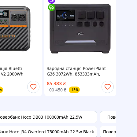
ція Bluetti
Зарядна станція PowerPlant
 V2 2000Wh
G36 3072Wh, 853333mAh,
2700W
3600W
85 383
₴
100 450
₴
%
-15%
овербанк Hoco DB03 100000mAh 22.5W
Повербанк Ho
анк Hoco J94 Overlord 75000mAh 22.5w Black
Повербанк Hoco