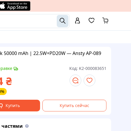
k 50000 mAh | 22.5W+PD20W — Ansty AP-089
правке
Код:
K2-000083651
4
₴
0%
Купить
Купить сейчас
 частями