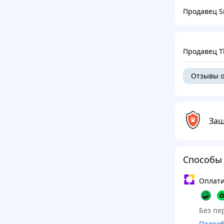
Продавец S
Продавец Th
Отзывы о
Защ
Способы
Оплати
Без пер
Подро