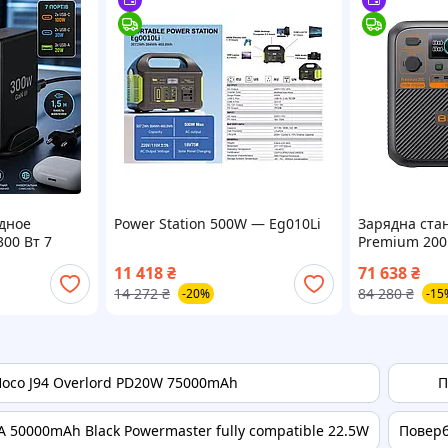
дное
Power Station 500W — Eg010Li
Зарядна стан
300 Вт 7
Premium 200
ка
555000mAh 
11 418
₴
71 638
₴
II
14 272
₴
84 280
₴
-20%
-15
oco J94 Overlord PD20W 75000mAh
П
A 50000mAh Black Powermaster fully compatible 22.5W
Поверб