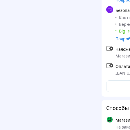
Безопа
Как 
Верне
Bigl 
Подро
Налож
Магази
Оплата
IBAN U
Способы 
Магази
На зака