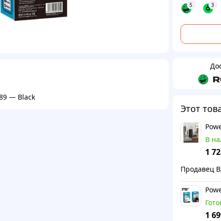
5
3
До
89 — Black
Этот тов
В н
1 72
Продавец 
Гото
1 69