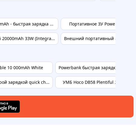
Ah - быстрая зарядка ...
Портативное ЗУ Power Bank WIWU
20000mAh 33W (Integra...
Внешний портативный аккумулято
ible 10 000mAh White
Powerbank быстрая зарядка для смар
й зарядкой quick ch...
УМБ Hoco DB58 Plentiful 22.5W full