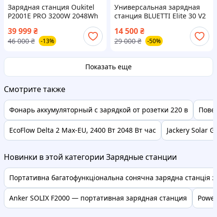
Зарядная станция Oukitel
Универсальная зарядная
P2001E PRO 3200W 2048Wh
станция BLUETTI Elite 30 V2
P2001 PRO
c высокой пиковой
39 999
₴
14 500
₴
мощностью 1500 Вт и
46 000
₴
29 000
₴
-13%
-50%
продвинутой системой
защиты
Показать еще
Смотрите также
Фонарь аккумуляторный с зарядкой от розетки 220 в
Повер
EcoFlow Delta 2 Max-EU, 2400 Вт 2048 Вт час
Jackery Solar G
Новинки в этой категории Зарядные станции
Портативна багатофункціональна сонячна зарядна станція з 
Anker SOLIX F2000 — портативная зарядная станция
Power