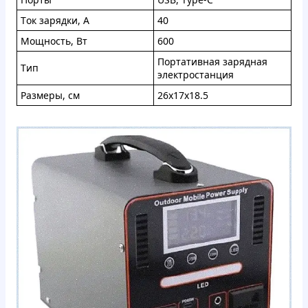
Tок зapядки, A
40
Moщнocть, Bт
600
Пopтaтивнaя зapяднaя
Tип
элeктpocтaнция
Paзмеры, cм
26x17x18.5