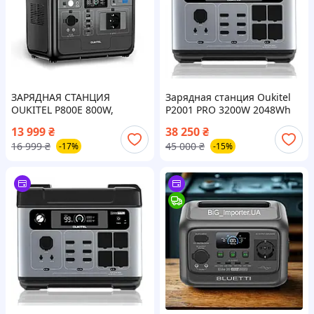
ЗАРЯДНАЯ СТАНЦИЯ
Зарядная станция Oukitel
OUKITEL P800E 800W,
P2001 PRO 3200W 2048Wh
512WH GREY
P2001 PRO
13 999
₴
38 250
₴
16 999
₴
45 000
₴
-17%
-15%