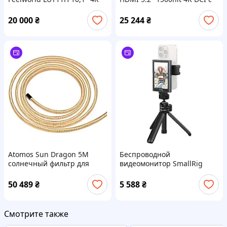
для камер
USB контролем камер
20 000
₴
25 244
₴
Atomos Sun Dragon 5M
Беспроводной
солнечный фильтр для
видеомонитор SmallRig
монитора
4851 для телефона с
триподом
50 489
₴
5 588
₴
Смотрите также