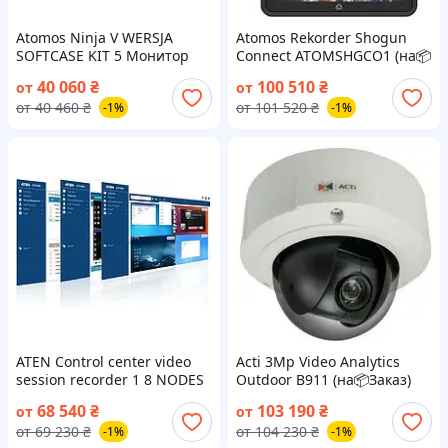
Atomos Ninja V WERSJA
Atomos Rekorder Shogun
SOFTCASE KIT 5 Монитор
Connect ATOMSHGCO1 (на📦
rekorder rejestrator (на📦
Заказ)
40 060
₴
100 510
₴
от
от
Заказ)
от
40 460
₴
от
101 520
₴
-1%
-1%
ATEN Control center video
Acti 3Mp Video Analytics
session recorder 1 8 NODES
Outdoor B911 (на📦Заказ)
CCVSR08 (на📦Заказ)
68 540
₴
103 190
₴
от
от
от
69 230
₴
от
104 230
₴
-1%
-1%