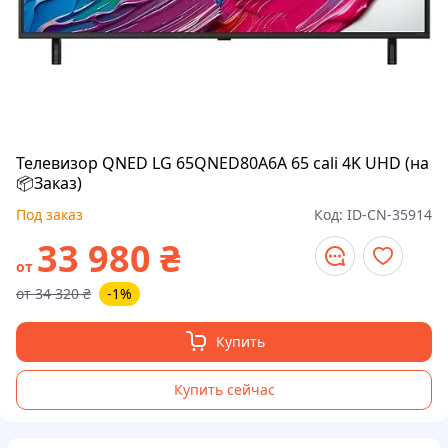
Телевизор QNED LG 65QNED80A6A 65 cali 4K UHD (на
📦Заказ)
Под заказ
Код:
ID-CN-35914
33 980
₴
от
от
34 320
₴
-1%
Купить
Купить сейчас