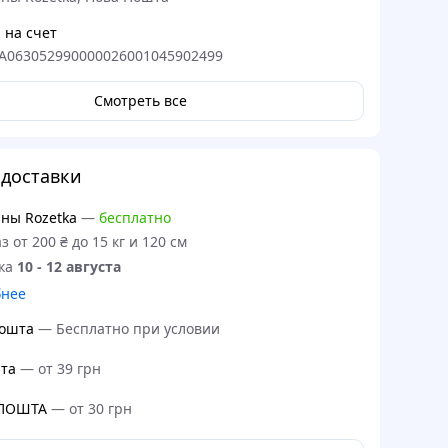
 на счет
A063052990000026001045902499
Смотреть все
доставки
ны Rozetka
—
бесплатно
з от 200 ₴ до 15 кг и 120 см
ка
10 - 12 августа
бнее
ошта
—
Бесплатно при условии
та
—
от 39 грн
 ПОШТА
—
от 30 грн