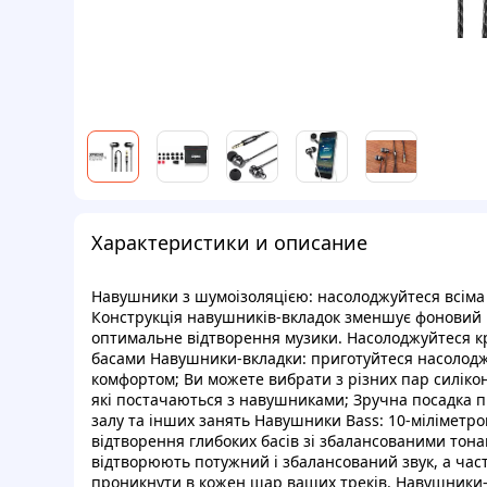
Характеристики и описание
Навушники з шумоізоляцією: насолоджуйтеся всіма
Конструкція навушників-вкладок зменшує фоновий ш
оптимальне відтворення музики. Насолоджуйтеся к
басами Навушники-вкладки: приготуйтеся насолодж
комфортом; Ви можете вибрати з різних пар силікон
які постачаються з навушниками; Зручна посадка пі
залу та інших занять Навушники Bass: 10-міліметро
відтворення глибоких басів зі збалансованими тона
відтворюють потужний і збалансований звук, а часто
проникнути в кожен шар ваших треків. Навушники-