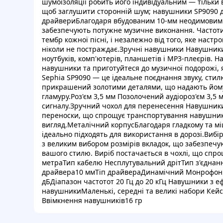
шумоізоляції робить його індивідуальним — тільки 
щоб заглушити сторонній шум; навушники SP9090 
драйвериБлагодаря вбудованим 10-мм неодимовим
забезпечують потужне музичне виконання. Частоти
тембр кожної пісні, і незалежно від того, яке настр
ніколи не постраждає.Зручні навушники Навушники 
ноутбуків, комп'ютерів, планшетів і MP3-плеєрів. 
навушники та приготуйтеся до музичної подорожі,
Sephia SP9090 — це ідеальне поєднання звуку, сти
прикрашений золотими деталями, що надають йому 
гламуру.Роз'єм 3,5 мм Позолочений аудіороз'єм 3,5
сигналу.Зручний чохол для перенесення Навушники
переноски, що спрощує транспортування навушників
вигляд.Металічний корпусБлагодаря гладкому та мі
ідеально підходять для використання в дорозі.Виб
з великим вибором розмірів вкладок, що забезпечу
вашого стилю. Виріб постачається в чохлі, що сп
метраТип кабелю Несплутувальний дрітТип з'єднан
драйвера10 ммТіп драйвераДинамічний МонрофонН
дБДіапазон частотот 20 Гц до 20 кГц Навушники з еф
навушникиМаленькі, середні та великі набори Кей
Ввімкнення навушників16 гр