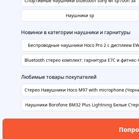
Спортивные наушники bluetooth sony wf sp700n за
Наушники sp
Новинки в категории наушники и гарнитуры
Беспроводные наушники Hoco Pro 2 с дисплеем EW
Bluetooth стерео комплект: гарнитура Е7С и фитнес-т
Любимые товары покупателей
Стерео Навушники Hoco M97 with microphone (Чорний
Наушники Borofone BM32 Plus Lightning Белые Стере
Попро