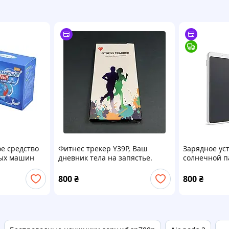
е средство
Фитнес трекер Y39P, Ваш
Зарядное ус
ных машин
дневник тела на запястье.
солнечной п
cleaner
Fitness Tracker Your Body Diary
on the Wrist
800
₴
800
₴