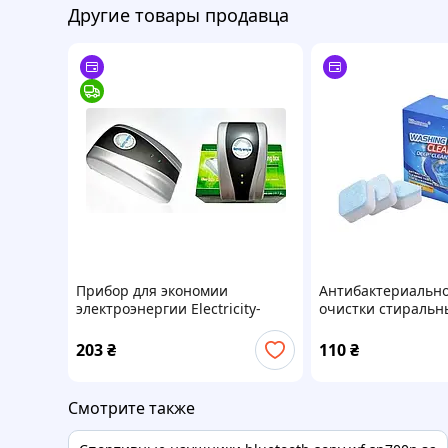
Другие товары продавца
Прибор для экономии
Антибактериально
электроэнергии Electricity-
очистки стираль
Saving box
Washing mashine 
203
₴
110
₴
Смотрите также