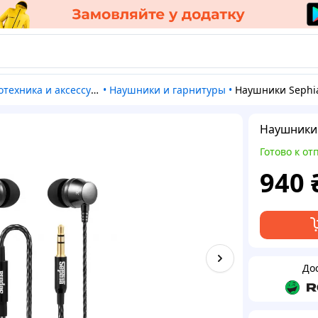
отехника и аксессуары
•
Наушники и гарнитуры
•
Наушники Sephi
Наушники 
Готово к от
940
До