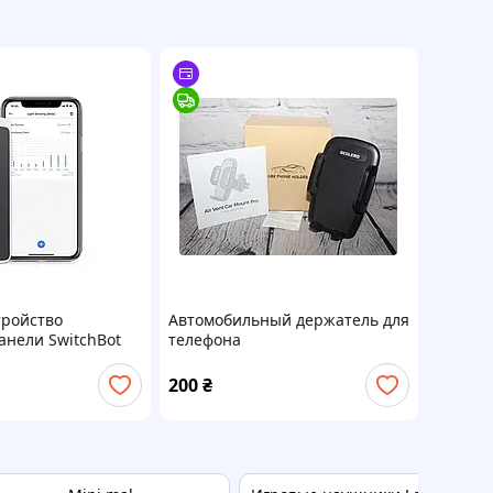
тройство
Автомобильный держатель для
анели SwitchBot
телефона
200
₴