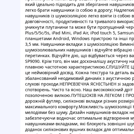
який ідеально підходить для зберігання навушникі
легко брати навушники із собою в дорогу; Надлегки
навушників із шумоізоляцією легко взяти із собою
довговічності, продуктивності та тривалого викори
уникнути плутанини та може бути пропущений через 
Plus/5/5c/5s, iPad Mini, iPad Air, iPod touch 5, Samsu
планшетами Android, Windows пристрою та інші при
3,5 мм. Навушники-вкладки з шумоізоляцією Вимкн
шумоізолювальних навушників і відчуйте вібрацію 
перетинках. Відчуйте дію, що відбувається через в
SP9090. Крім того, він має досконалішу акустичну н
плавною частотною характеристикою.СЛУШУЙТЕ Ц
це неймовірний досвід. Кожна текстура та деталь
збалансований неодимовий динамік з акустичною ре
слухові проходи.НЕПРЄВЗЕЧНА ЯСНІСТЬНЕН зі задов
спотворень. Чисто та ясно. Наш високоякісний дріт 
позолоченою вилкою.ПУТЕШОКІВ НА ЛЕГКОМ І ПРОС
дорожній футляр, силіконові вкладки різних розмірів
максимального комфорту.Можливість шумоізоляції
мелодіями без шуму. Дизайн навушників-вкладок не
забезпечуючи водночас оптимальне відтворення муз
навушниками-вкладками, які блокують зовнішні шум
доданох силіконових вушних вкладок для оптимально