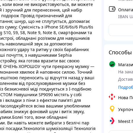
в, коли вони не використовуються, ви можете
Оплата
й і зручний для перенесення, цей набір
 в подорож Провід призначений для
IBAN U
стання; шнур, що не сплутується, допомагає
сумку; Сумісність з iPhone SE/6/6s/6 Plus/6s
ng S10, S9, S8, Note 9, Note 8, смартфонами та
строї, обладнані роз'ємом для навушників
іть навколишній звук за допомогою
кожного удару та ритму у своїх барабанних
Способы 
аші почуття, з навушниками Sephia
астройку, яка готова вразити вас своєю
Магази
Е ОЧЕНЬ ХОРОШОУ чути прекрасну музику —
На зака
 виконання хвилює й наповнює силою. Точний
шіткою переносить ці відчуття назад у ваші
Достав
оленням від прослуховування музики без
Подро
із безкисневої міді поєднується з I-подібною
ТОМ Навушники SP9090 містять у собі
Нова П
 і вкладки з піни з ефектом пам'яті для
 Насолоджуйтеся всіма вашими улюбленими
Укрпоч
абияк знижує фоновий шум і витік звуку,
ики.Болеї того, вони обладнані
Meest
и. Ви навіть можете вибрати з безлічі пар
ї посадки.Технологія шумоізоляції Технологія