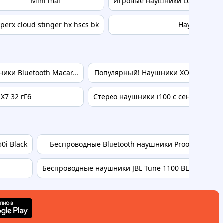
Mini mal
Игровые наушники Logitech G43
perx cloud stinger hx hscs bk
Наушники M
ки Bluetooth Macar...
Популярный! Наушники XO X33 White 
X7 32 гГб
Стерео наушники i100 с сенсорными 
0i Black
Беспроводные Bluetooth наушники Proove 70's Lege
c
Беспроводные наушники JBL Tune 1100 BLUE TUNE11