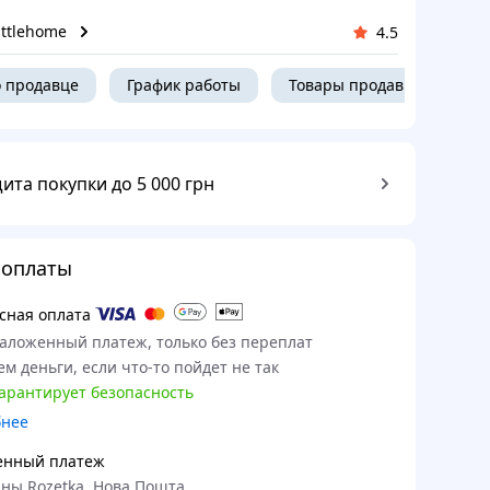
ittlehome
4.5
 продавце
График работы
Товары продавца
ита покупки до 5 000 грн
 оплаты
сная оплата
наложенный платеж, только без переплат
м деньги, если что-то пойдет не так
гарантирует безопасность
бнее
енный платеж
ны Rozetka, Нова Пошта