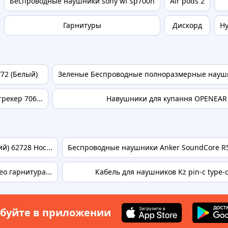
Беспроводные наушники sony wf sp700n
Air pods 2
Гарнитуры
Дискорд
Hy
72 (Белый)
Зеленые Беспроводные полноразмерные наушни
рекер 706...
Навушники для купання OPENEAR 
) 62728 Hoc...
Беспроводные наушники Anker SoundCore R5
о гарнитура...
Кабель для наушников Kz pin-c type-
буйте в приложении