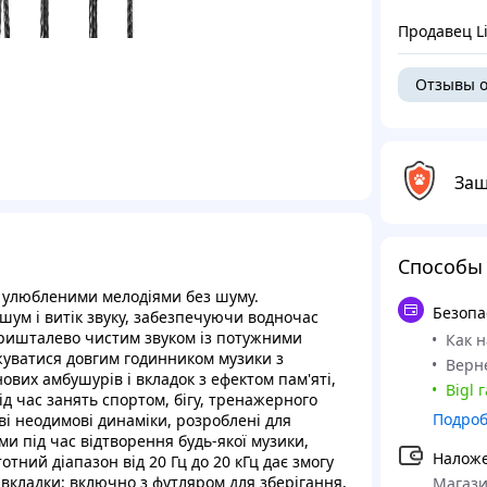
Продавец L
Отзывы о
Защ
Способы
 улюбленими мелодіями без шуму.
Безопа
ум і витік звуку, забезпечуючи водночас
ришталево чистим звуком із потужними
Как 
уватися довгим годинником музики з
Верне
ових амбушурів і вкладок з ефектом пам'яті,
Bigl 
д час занять спортом, бігу, тренажерного
Подро
ві неодимові динаміки, розроблені для
ми під час відтворення будь-якої музики,
Налож
тний діапазон від 20 Гц до 20 кГц дає змогу
вкладки: включно з футляром для зберігання,
Магази