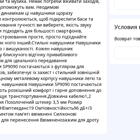
ви та музика. Немає потреби вживати заходів,
допоможуть вам. Неодимові
 динамікам ці навушники щоразу
 контролюються, щоб підкреслити баси та
оювання гучності ви виберете, якість звуку
Условия 
підходять для більшості смартфонів,
Настроювання просте, просто під'єднайте
Возврат то
 як ніхто інший.Стильні навушники Навушники
лю і вишуканості. Кожен навушник
блискучого відтінку привабливого
 мм для ідеального передавання
 SP9090 постачаються з футляром для
, забезпечує їх захист і стильний зовнішній
цному металевому корпусу навушники легкі та
ір навушників Навушники SP9090 постачаються
ють розкішний комфорт і гарне доповнення до
рощує транспортування.Довжина кабелю1,2
ня Позолочений штекер 3,5 мм Розмір
Емптиеданс19 ОмЧовностійкість96 дБ+/3
ектом пам'яті ввімкнені Силіконові
с для перенесення Ввімкненозажим для дроту