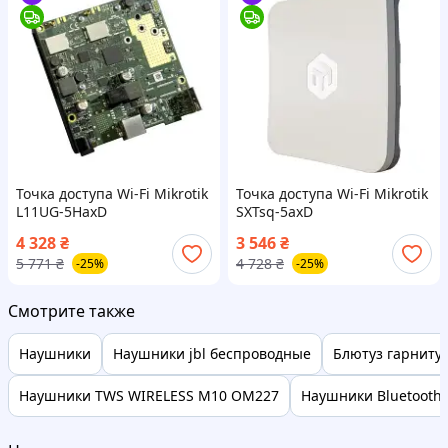
Точка доступа Wi-Fi Mikrotik
Точка доступа Wi-Fi Mikrotik
L11UG-5HaxD
SXTsq-5axD
4 328
₴
3 546
₴
5 771
₴
4 728
₴
-25%
-25%
Смотрите также
Наушники
Наушники jbl беспроводные
Блютуз гарниту
Наушники TWS WIRELESS M10 OM227
Наушники Bluetooth 