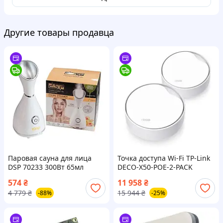
Другие товары продавца
Паровая сауна для лица
Точка доступа Wi-Fi TP-Link
DSР 70233 300Вт 65мл
DECO-X50-POE-2-PACK
Белый щоденна 4133978
574
₴
11 958
₴
покупка шоп.
4 779
₴
15 944
₴
-88%
-25%