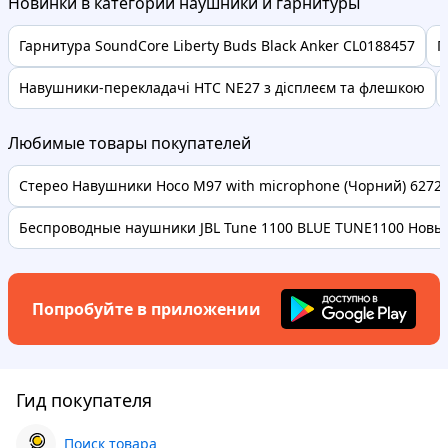
Новинки в категории наушники и гарнитуры
Гарнитура SoundСore Liberty Buds Black Anker CL0188457
П
Навушники-перекладачі HTC NE27 з дісплеєм та флешкою
Любимые товары покупателей
Стерео Навушники Hoco M97 with microphone (Чорний) 62728 
Беспроводные наушники JBL Tune 1100 BLUE TUNE1100 Новые
Попробуйте в приложении
Гид покупателя
Поиск товара