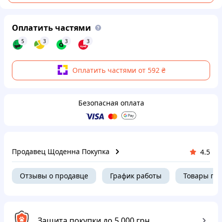
Оплатить частями
5
3
3
3
Оплатить частями от 592 ₴
Безопасная оплата
Продавец Щоденна Покупка
4.5
Отзывы о продавце
График работы
Товары пр
Защита покупки до 5 000 грн