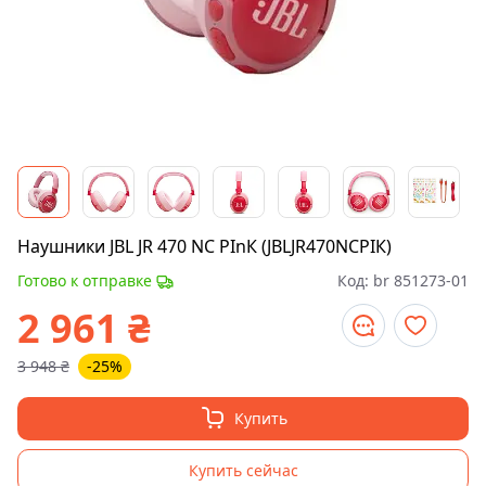
Наушники JВL JR 470 NС РІnК (JВLJR470NСРІК)
Готово к отправке
Код:
br 851273-01
2 961
₴
3 948
₴
-25%
Купить
Купить сейчас