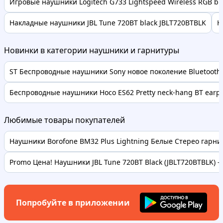
Игровые наушники Logitech G733 Lightspeed Wireless RGB bl
Накладные наушники JBL Tune 720BT black JBLT720BTBLK
Н
Новинки в категории наушники и гарнитуры
ST Беспроводные наушники Sony новое поколение Bluetooth 
Беспроводные наушники Hoco ES62 Pretty neck-hang BT earph
Любимые товары покупателей
Наушники Borofone BM32 Plus Lightning Белые Стерео гарнит
Promo Цена! Наушники JBL Tune 720BT Black (JBLT720BTBLK) - т
Попробуйте в приложении