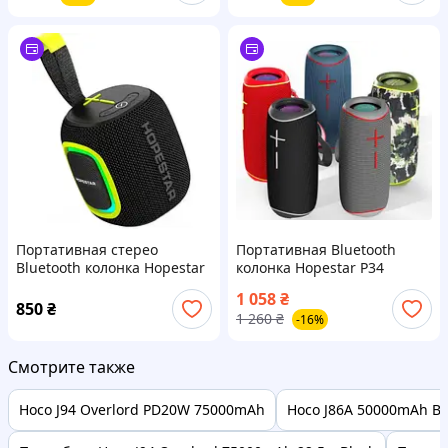
Портативная стерео
Портативная Bluetooth
Bluetooth колонка Hopestar
колонка Hopestar P34
P66
1 058
₴
850
₴
1 260
₴
-16%
Смотрите также
Hoco J94 Overlord PD20W 75000mAh
Hoco J86A 50000mAh Bl