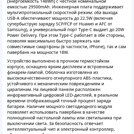
(энергоемкость 148Wh) с честной номинальной
емкостью 29500mAh. Инженерная плата поддерживает
мультипротокольный скоростной режим: оба выхода
USB-A обеспечивают мощность до 22.5W (включая
супербыструю зарядку SCP/FCP от Huawei и AFC от
Samsung), а универсальный порт Type-C выдает до 20W
Power Delivery. При этом Type-C работает в обе стороны,
позволяя максимально быстро заряжать как
совместимые смартфоны (в частности, iPhone), так и сам
павербанк на мощности 18W.
Устройство выполнено в прочном термостойком
корпусе, оснащено ярким дисплеем и встроенным
фонарем-лампой. Оболочка изготовлена ​​из
высококачественного огнеупорного ABS-пластика,
устойчивого к механическим повреждениям и
царапинам. На лицевой панели расположен
информативный цифровой LED-дисплей, в реальном
времени отображающий точный процент заряда
батареи. Наличие мощного светодиодного модуля
позволяет использовать павербанк в качестве
полноценной настольной лампы или светильника при
выключении света. За безопасность отвечает
интеллектуальный чип и электронный контроллер,