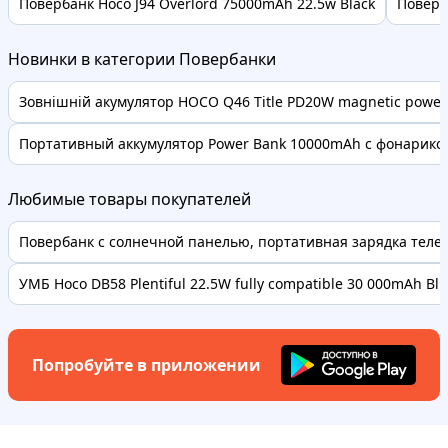
Повербанк Hoco J94 Overlord 75000mAh 22.5w Black
Поверб
Новинки в категории Повербанки
Зовнішній акумулятор HOCO Q46 Title PD20W magnetic power 
Портативный аккумулятор Power Bank 10000mAh с фонариком 
Любимые товары покупателей
Повербанк с солнечной панелью, портативная зарядка телефо
УМБ Hoco DB58 Plentiful 22.5W fully compatible 30 000mAh Bl..
Попробуйте в приложении