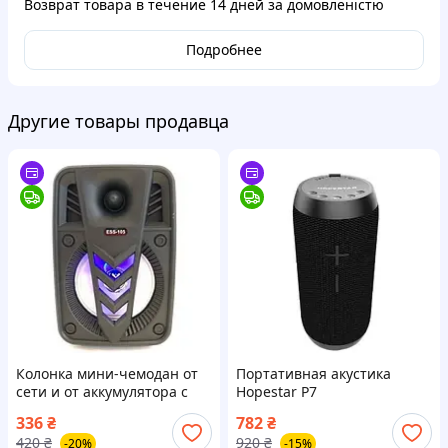
Возврат товара в течение
14 дней
за домовленістю
Подробнее
Другие товары продавца
Колонка мини-чемодан от
Портативная акустика
сети и от аккумулятора с
Hopestar P7
USB, SD, FM, AUX, Bluetooth
336
₴
782
₴
ESS-105
420
₴
920
₴
-20%
-15%