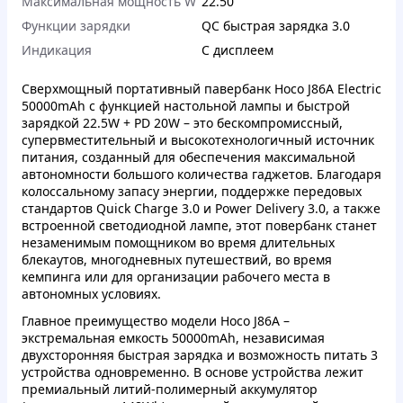
Максимальная мощность W
22.50
Функции зарядки
QC быстрая зарядка 3.0
Индикация
С дисплеем
Сверхмощный портативный павербанк Hoco J86A Electric
50000mAh с функцией настольной лампы и быстрой
зарядкой 22.5W + PD 20W – это бескомпромиссный,
супервместительный и высокотехнологичный источник
питания, созданный для обеспечения максимальной
автономности большого количества гаджетов. Благодаря
колоссальному запасу энергии, поддержке передовых
стандартов Quick Charge 3.0 и Power Delivery 3.0, а также
встроенной светодиодной лампе, этот повербанк станет
незаменимым помощником во время длительных
блекаутов, многодневных путешествий, во время
кемпинга или для организации рабочего места в
автономных условиях.
Главное преимущество модели Hoco J86A –
экстремальная емкость 50000mAh, независимая
двухсторонняя быстрая зарядка и возможность питать 3
устройства одновременно. В основе устройства лежит
премиальный литий-полимерный аккумулятор