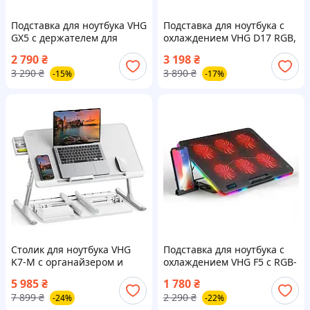
Подставка для ноутбука VHG
Подставка для ноутбука с
GX5 с держателем для
охлаждением VHG D17 RGB,
телефона и планшета,
Black
2 790
₴
3 198
₴
подушка, Gray
3 290
₴
3 890
₴
-15%
-17%
Столик для ноутбука VHG
Подставка для ноутбука с
K7-M с органайзером и
охлаждением VHG F5 с RGB-
упором 17” (600 x 330 мм),
подсветкой Laptop Cooling
5 985
₴
1 780
₴
Laptop Table, Gray
Pad, Red
7 899
₴
2 290
₴
-24%
-22%