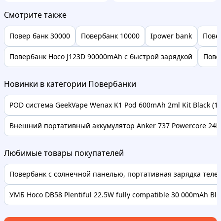
Смотрите также
Повер банк 30000
Повербанк 10000
Ipower bank
Пове
Повербанк Hoco J123D 90000mAh с быстрой зарядкой
Пове
Новинки в категории Повербанки
POD система GeekVape Wenax K1 Pod 600mAh 2ml Kit Black (16
Внешний портативный аккумулятор Anker 737 Powercore 24K 
Любимые товары покупателей
Повербанк с солнечной панелью, портативная зарядка телефо
УМБ Hoco DB58 Plentiful 22.5W fully compatible 30 000mAh Bl..