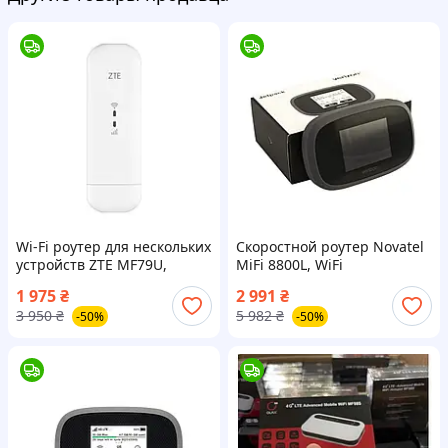
Wi-Fi роутер для нескольких
Скоростной роутер Novatel
устройств ZTE MF79U,
MiFi 8800L, WiFi
качественный Wi-Fi сигнал,
маршрутизатор 4G,
1 975
₴
2 991
₴
интернет без кабеля,
устройство для раздачи
3 950
₴
5 982
₴
-50%
-50%
компактный USB роутер
интернета, мобильный
маршрутизатор LTE Сток