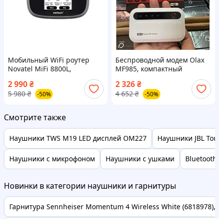
Мобильный WiFi роутер
Беспроводной модем Olax
Novatel MiFi 8800L,
MF985, компактный
переносной WiFi роутер,
маршрутизатор, надежный
2 990
₴
2 326
₴
беспроводной
роутер, роутер 150 Мбит/с
5 980
₴
4 652
₴
-50%
-50%
маршрутизатор, интернет
роутер с SIM-картой Сток
Смотрите также
Наушники TWS M19 LED дисплей OM227
Наушники JBL Tou
Наушники с микрофоном
Наушники с ушками
Bluetoot
Новинки в категории наушники и гарнитуры
Гарнитура Sennheiser Momentum 4 Wireless White (6818978), E