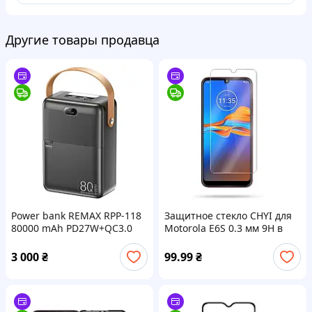
Другие товары продавца
Power bank REMAX RPP-118
Защитное стекло CHYI для
80000 mAh PD27W+QC3.0
Motorola E6S 0.3 мм 9H в
(22.5W) с быстрой зарядкой,
упаковке
фонариком и дисплеем
3 000
₴
99.99
₴
3xUSB Grey