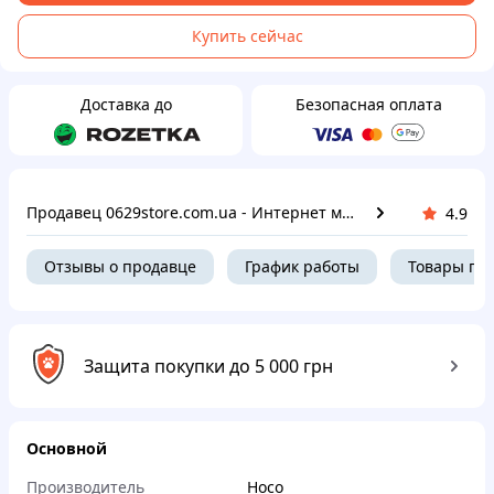
Купить сейчас
Доставка до
Безопасная оплата
Продавец 0629store.com.ua - Интернет магазин чехлов и защитных стекол для смартфонов
4.9
Отзывы о продавце
График работы
Товары пр
Защита покупки до 5 000 грн
Основной
Производитель
Hoco