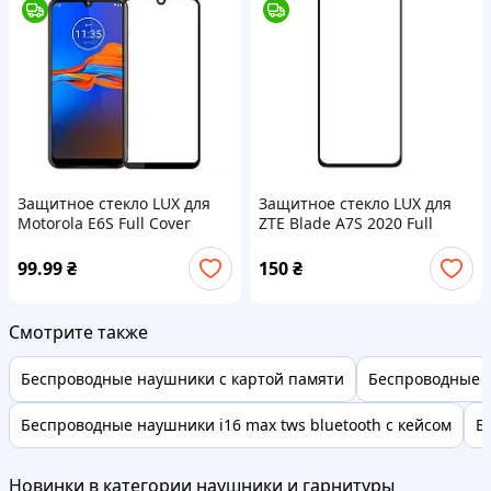
Защитное стекло LUX для
Защитное стекло LUX для
Motorola E6S Full Сover
ZTE Blade A7S 2020 Full
черный 0,3 мм в упаковке
Сover черный 0,3 мм в
упаковке
99.99
₴
150
₴
Смотрите также
Беспроводные наушники с картой памяти
Беспроводные 
Беспроводные наушники i16 max tws bluetooth с кейсом
Б
Новинки в категории наушники и гарнитуры