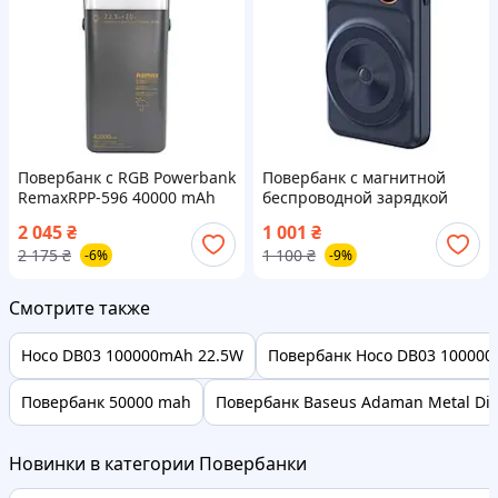
Повербанк с RGB Powerbank
Повербанк с магнитной
RemaxRPP-596 40000 mAh
беспроводной зарядкой
22.5W
Powerbank Remax RPP-527
2 045
₴
1 001
₴
10000 mAh
2 175
₴
1 100
₴
-6%
-9%
Смотрите также
Hoco DB03 100000mAh 22.5W
Повербанк Hoco DB03 10000
Повербанк 50000 mah
Повербанк Baseus Adaman Metal Digi
Новинки в категории Повербанки