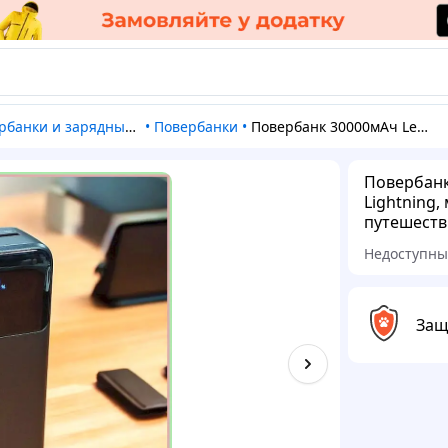
рбанки и зарядные станции
•
Повербанки
•
Повербанк 30000мАч Lenyes с кабелями Type-C и Lightning, мощный внешний аккумулятор для путешествий
Повербанк
Lightning
путешест
Недоступн
Защ