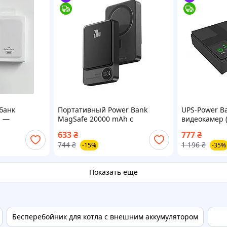
банк
Портативный Power Bank
UPS-Power Ba
h —
MagSafe 20000 mAh с
видеокамер 
дка “в один
беспроводной зарядкой и
(5V/9V/12V+
633
₴
777
₴
дисплеем
HP227
744
₴
1 196
₴
-15%
-35%
Показать еще
Бесперебойник для котла с внешним аккумулятором