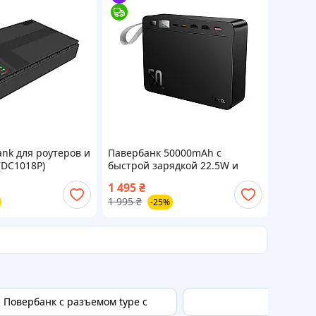
nk для роутеров и
Павербанк 50000mAh с
(DC1018P)
быстрой зарядкой 22.5W и
USB 10400mAh)
фонарем HOCO J166
1 495
₴
3USB/2Type-C Черный
1 995
₴
-25%
Повербанк с разъемом type c
Внеш