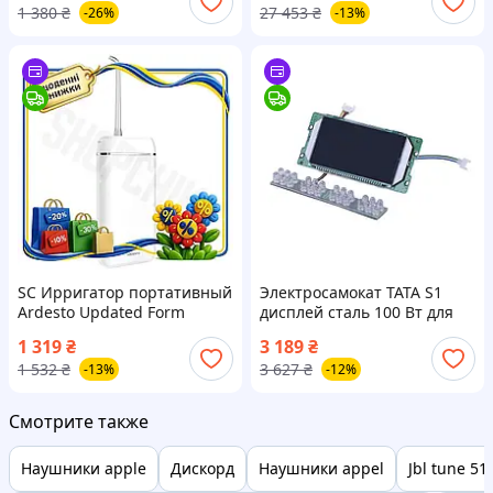
1 380
₴
27 453
₴
-26%
-13%
ингаляции для домашнег
с WiFi USB AI CH2_99K
CH2_99K
SC Ирригатор портативный
Электросамокат TATA S1
Ardesto Updated Form
дисплей сталь 100 Вт для
беспроводной для рта с 3
скоростного движения
1 319
₴
3 189
₴
режимами давления 140 мл
SCH_13
1 532
₴
3 627
₴
-13%
-12%
аккуму CH2_99K
Смотрите также
Наушники apple
Дискорд
Наушники appel
Jbl tune 51