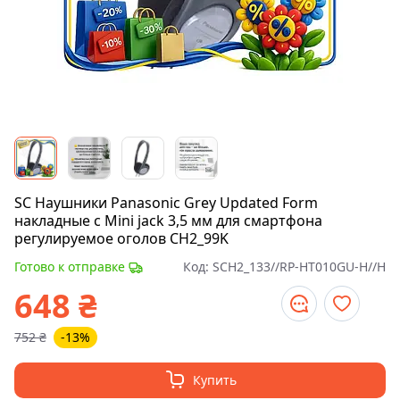
SC Наушники Panasonic Grey Updated Form
накладные с Mini jack 3,5 мм для смартфона
регулируемое оголов CH2_99K
Готово к отправке
Код:
SCH2_133//RP-HT010GU-H//H
648
₴
752
₴
-13%
Купить