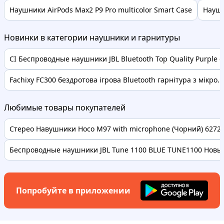
Наушники AirPods Max2 P9 Pro multicolor Smart Case
Наушн
Новинки в категории наушники и гарнитуры
CI Беспроводные наушники JBL Bluetooth Top Quality Purple с .
Fachixy FC300 бездротова ігрова Bluetooth гарнітура з мікро...
Любимые товары покупателей
Стерео Навушники Hoco M97 with microphone (Чорний) 62728 
Беспроводные наушники JBL Tune 1100 BLUE TUNE1100 Новые
Попробуйте в приложении