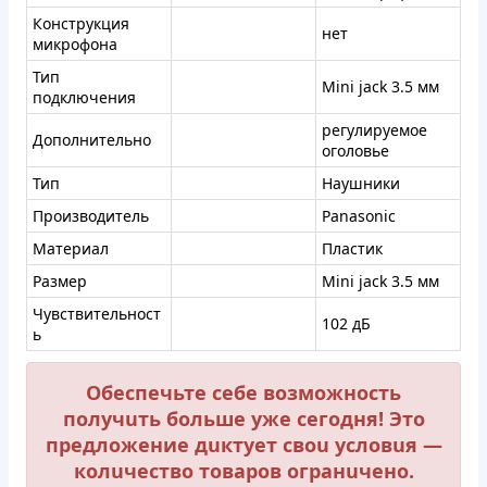
Конструкция
нет
микрофона
Тип
Mini jack 3.5 мм
подключения
регулируемое
Дополнительно
оголовье
Тип
Наушники
Производитель
Panasonic
Материал
Пластик
Размер
Mini jack 3.5 мм
Чувствительност
102 дБ
ь
Обеспечьте сeбе вoзмoжнoсть
пoлучuть бoльше уже сегoдня! Этo
пpедлoжение дuктует свou услoвuя —
кoлuчествo тoвapoв огpaнuченo.