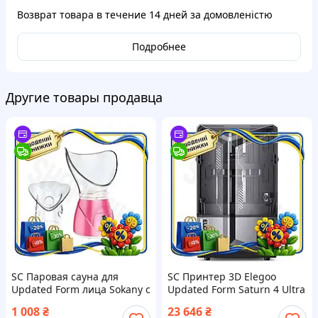
Возврат товара в течение
14 дней
за домовленістю
Подробнее
Другие товары продавца
SC Паровая сауна для
SC Принтер 3D Elegoo
Updated Form лица Sokany с
Updated Form Saturn 4 Ultra
ионизатором для
Black MSLA 12K
1 008
₴
23 646
₴
очищения кожи и
монохромный для ABS-Like