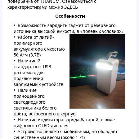
повербанка от TITANUM. Ознакомиться с
характеристиками можно
ЗДЕСЬ
Особенности
Возможность зарядить гаджет от резервного
источника высокой емкости, в «полевых условиях»
Работа от литий-
полимерного
аккумулятора емкостью
50 А*ч (3,7В)
Наличие 2
стандартных USB
разъемов, для
подключения
заряжаемых устройств
Наличие
полноценного
светодиодного
светильника белого
цвета, встроенного в корпус
Наличие индикатора заряда батарей, в виде
цифрового OLED-дисплея
Устройство является мобильным, но обладает
существенным весом (около 1 кг)