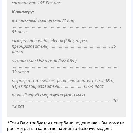
составляет 185 Вт*час
К примеру:
встроенный светильник (2 Вт)
............................................................................................
93 часа
камера видеонаблюдения (5Вт, через
преобразователь) ................................................... 35
часов
настольная LED лампа (5В/ 6Вт)
..........................................................................................
30 часов
роутер (он же модем, реальная мощность ~4-8Вт,
через
преобразователь
) ................. 45-24 часа
полный заряд смартфона (4000 мАч)
.................................................................................... 10-
12 раз
*Если Вам требуется повербанк подешевле - Вы можете
рассмотреть в качестве варианта базовую модель