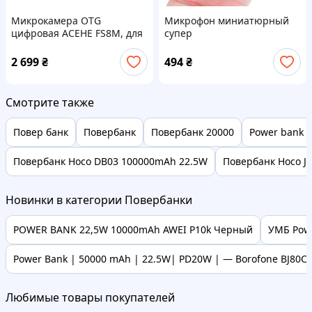
Микрокамера OTG
Микрофон миниатюрный
цифровая ACEHE FS8M, для
супер
создания
высокочувствительный с
видеорегистратора из
системой АРУ, для FPV и
2 699
₴
494
₴
смартфона
DVR камер Flywoo AGC-PCB
MIC
Смотрите также
Повер банк
Повербанк
Повербанк 20000
Power bank 
Повербанк Hoco DB03 100000mAh 22.5W
Повербанк Hoco J
Новинки в категории Повербанки
POWER BANK 22,5W 10000mAh AWEI P10k Черный
УМБ Powe
Power Bank | 50000 mAh | 22.5W| PD20W | — Borofone BJ80C —
Любимые товары покупателей