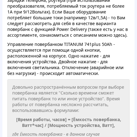
зарядки телефона, роутера (при использовании
преобразователя
, потребляемый ток роутера не более
1А при 9/12Вольтах). Если Ваше оборудование
потребляет большие токи (например 12в/1,5А) - то Вам
следует рассмотреть для себя в качестве варианта
повербанк с функцией Power Delivery (также есть у нас в
ассортименте, ознакомиться с описанием можно
здесь
).
Управление повербанком TITANUM 741plus 50Ah -
осуществляется при помощи одной кнопки,
расположенной на корпусе. Одно нажатие - для
включения устройства. Двойное нажатие - для
включения светильника. Отключение (аварийное или
без нагрузки) - происходит автоматически.
Довольно распространённым вопросом при выборе
повербанка является "Сколько времени сможет
питать повербанк то или иное устройство". Время
работы от повербанка несложно рассчитать,
воспользовавшись формулами:
[Время работы, часов] = [Ёмкость повербанка,
Ватт*час] / [Мощность устройства, Ватт],
где Ёмкость повербанка - в данном случае