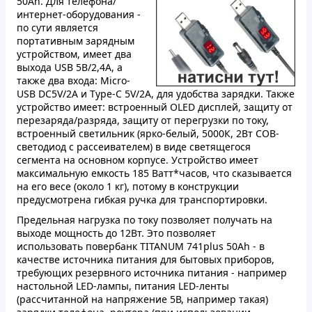
50Ah. Для телефона/
интернет-оборудования -
по сути является
портативным зарядным
устройством, имеет два
выхода USB 5В/2,4А, а
также два входа: Micro-
USB DC5V/2A и Type-C 5V/2A, для удобства зарядки. Также
устройство имеет: встроенный OLED дисплей, защиту от
перезаряда/разряда, защиту от перегрузки по току,
встроенный светильник (ярко-белый, 5000К, 2Вт COB-
светодиод с рассеивателем) в виде светящегося
сегмента на основном корпусе. Устройство имеет
максимальную емкость 185 Ватт*часов, что сказывается
на его весе (около 1 кг), потому в конструкции
предусмотрена гибкая ручка для транспортировки.
Предельная нагрузка по току позволяет получать на
выходе мощность до 12Вт. Это позволяет
использовать повербанк TITANUM 741plus 50Ah - в
качестве источника питания для бытовых приборов,
требующих резервного источника питания - например
настольной LED-лампы, питания LED-ленты
(рассчитанной на напряжение 5В, например
такая
)