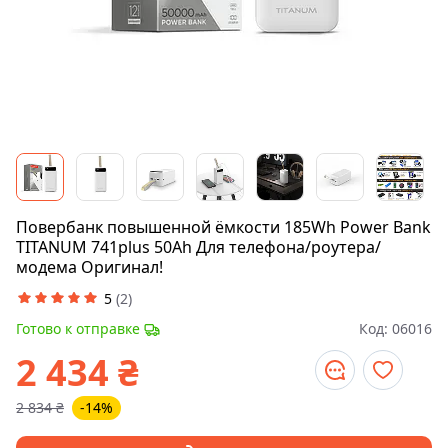
Повербанк повышенной ёмкости 185Wh Power Bank
TITANUM 741plus 50Ah Для телефона/роутера/
модема Оригинал!
5
(
2
)
Готово к отправке
Код:
06016
2 434
₴
2 834
₴
-14%