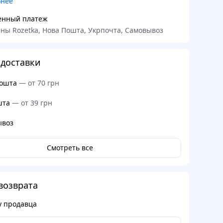
бнее
енный платеж
ны Rozetka, Нова Пошта, Укрпочта, Самовывоз
доставки
ошта
—
от 70 грн
шта
—
от 39 грн
ывоз
Смотреть все
возврата
у продавца