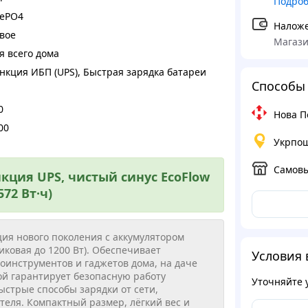
Подро
FePO4
Налож
вое
Магази
я всего дома
нкция ИБП (UPS)
,
Быстрая зарядка батареи
Способы 
0
Нова П
00
Укрпо
Самов
кция UPS, чистый синус EcoFlow
572 Вт·ч)
ия нового поколения с аккумулятором
иковая до 1200 Вт). Обеспечивает
Условия 
оинструментов и гаджетов дома, на даче
ой гарантирует безопасную работу
Уточняйте 
стрые способы зарядки от сети,
еля. Компактный размер, лёгкий вес и