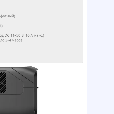
сфатный)
t)
д DC 11–50 В, 10 А макс.)
ло 3–4 часов