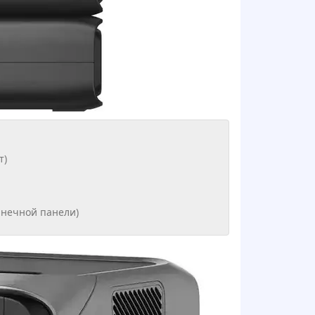
т)
олнечной панели)