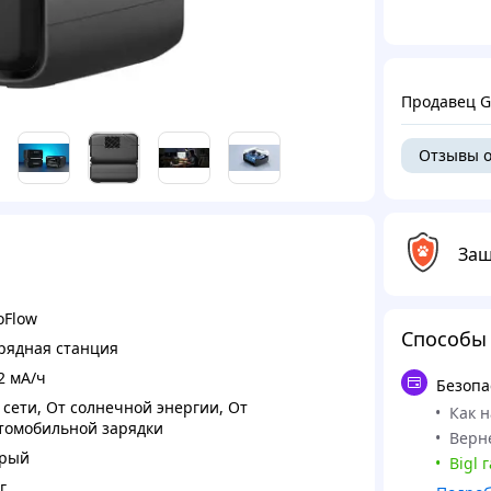
Продавец G
Отзывы о
Защ
oFlow
Способы
рядная станция
2 мА/ч
Безопа
 сети
,
От солнечной энергии
,
От
Как 
томобильной зарядки
Верне
рый
Bigl 
г