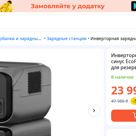
рбанки и зарядные станции
•
Зарядные станции
•
Инверторная зарядная станция функция UPS, чистый синус EcoFlow River 3 Max(572 Вт·ч), Компактная станция для резерв
Инверторн
синус EcoF
для резер
В наличии
23 9
47 980
₴
-