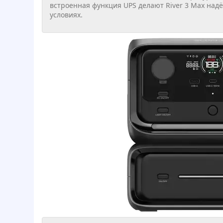
встроенная функция UPS делают River 3 Max на
условиях.